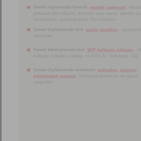
Senast registrerade föremål
modell; palissad
; Model
palissad eller pålverk, förstärkt med stenar, plankor o
horisontella, spetsade pålar. Tre modeller.
Senast digitaliserade bild
spark; meddon
; sparkstött
enmedad
Senast katalogiserade bok
SKF kullager, rullager
; S
kullager, rullager, katalog. nr 2401 S.- Göteborg, 162
Senast digitaliserade dokument
arkivalier; rapport;
arkeologisk rapport
; Klicka på länken för att öppna
rapporten