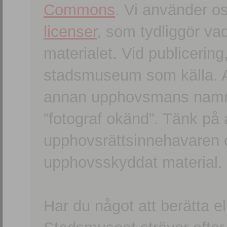
Commons
. Vi använder o
licenser
, som tydliggör va
materialet. Vid publicerin
stadsmuseum som källa. An
annan upphovsmans namn o
”fotograf okänd”. Tänk på a
upphovsrättsinnehavaren 
upphovsskyddat material.
Har du något att berätta e