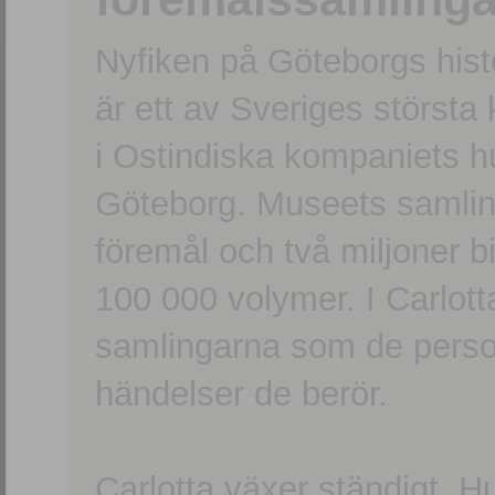
Nyfiken på Göteborgs hi
är ett av Sveriges största
i Ostindiska kompaniets 
Göteborg. Museets samling
föremål och två miljoner b
100 000 volymer. I Carlott
samlingarna som de persone
händelser de berör.
Carlotta växer ständigt. H