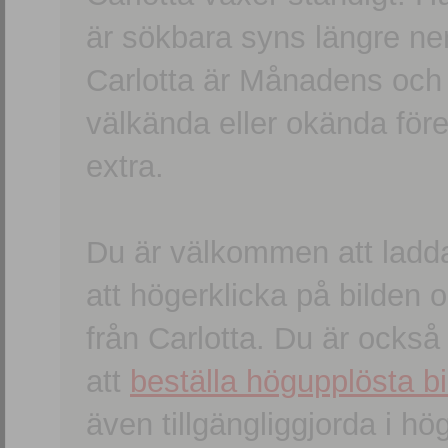
är sökbara syns längre ner
Carlotta är Månadens och
välkända eller okända förem
extra.
Du är välkommen att ladd
att högerklicka på bilden oc
från Carlotta. Du är ocks
att
beställa högupplösta bi
även tillgängliggjorda i h