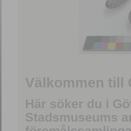
1
/
15
Välkommen till 
Här söker du i G
Stadsmuseums ark
föremålssamlinga