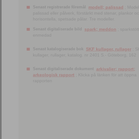
Senast registrerade föremål
modell; palissad
; Model
palissad eller pålverk, förstärkt med stenar, plankor o
horisontella, spetsade pålar. Tre modeller.
Senast digitaliserade bild
spark; meddon
; sparkstött
enmedad
Senast katalogiserade bok
SKF kullager, rullager
; S
kullager, rullager, katalog. nr 2401 S.- Göteborg, 162
Senast digitaliserade dokument
arkivalier; rapport;
arkeologisk rapport
; Klicka på länken för att öppna
rapporten