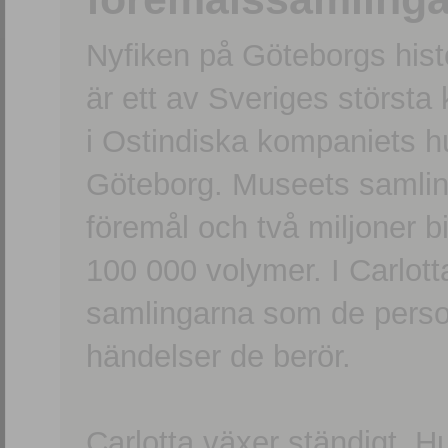
Nyfiken på Göteborgs hi
är ett av Sveriges största
i Ostindiska kompaniets 
Göteborg. Museets samling
föremål och två miljoner b
100 000 volymer. I Carlott
samlingarna som de persone
händelser de berör.
Carlotta växer ständigt. H