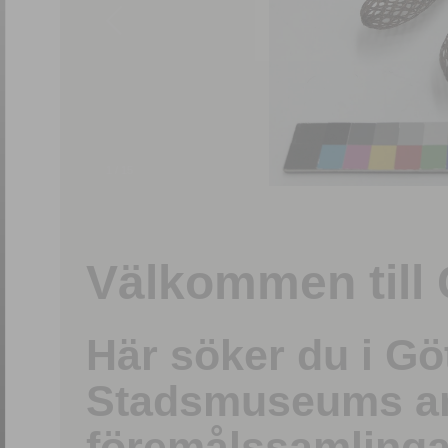
1
/
15
Välkommen till 
Här söker du i G
Stadsmuseums ark
föremålssamlinga