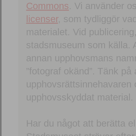
Commons
. Vi använder o
licenser
, som tydliggör va
materialet. Vid publicerin
stadsmuseum som källa. An
annan upphovsmans namn o
”fotograf okänd”. Tänk på a
upphovsrättsinnehavaren 
upphovsskyddat material.
Har du något att berätta e