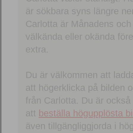
är sökbara syns längre ner
Carlotta är Månadens och
välkända eller okända förem
extra.
Du är välkommen att ladd
att högerklicka på bilden oc
från Carlotta. Du är ocks
att
beställa högupplösta bi
även tillgängliggjorda i h