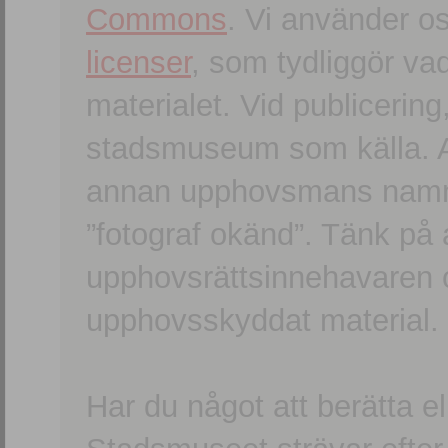
Commons
. Vi använder o
licenser
, som tydliggör va
materialet. Vid publicerin
stadsmuseum som källa. An
annan upphovsmans namn o
”fotograf okänd”. Tänk på a
upphovsrättsinnehavaren 
upphovsskyddat material.
Har du något att berätta e