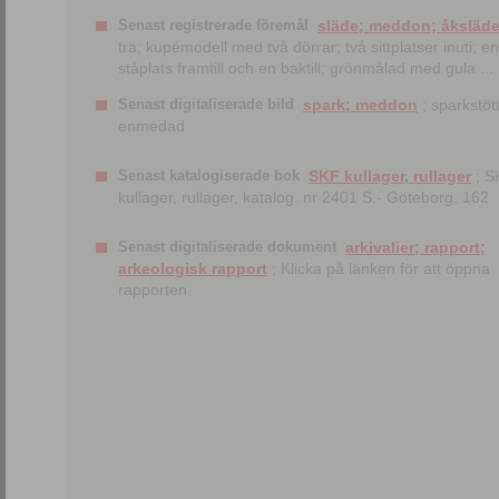
Senast registrerade föremål
släde; meddon; åksläd
trä; kupémodell med två dörrar; två sittplatser inuti; en
ståplats framtill och en baktill; grönmålad med gula ...
Senast digitaliserade bild
spark; meddon
; sparkstött
enmedad
Senast katalogiserade bok
SKF kullager, rullager
; S
kullager, rullager, katalog. nr 2401 S.- Göteborg, 162
Senast digitaliserade dokument
arkivalier; rapport;
arkeologisk rapport
; Klicka på länken för att öppna
rapporten