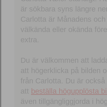
är sökbara syns längre ner
Carlotta är Månadens och
välkända eller okända förem
extra.
Du är välkommen att ladd
att högerklicka på bilden oc
från Carlotta. Du är ocks
att
beställa högupplösta bi
även tillgängliggjorda i h