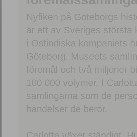
Nyfiken på Göteborgs hi
är ett av Sveriges största
i Ostindiska kompaniets 
Göteborg. Museets samling
föremål och två miljoner b
100 000 volymer. I Carlott
samlingarna som de persone
händelser de berör.
Carlotta växer ständigt. H