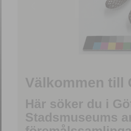
1
/
15
Välkommen till 
Här söker du i G
Stadsmuseums ark
föremålssamlinga