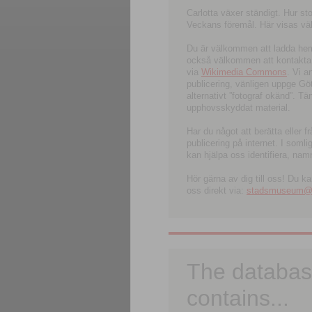
Carlotta växer ständigt. Hur s
Veckans föremål. Här visas välk
Du är välkommen att ladda hem l
också välkommen att kontakta 
via
Wikimedia Commons
. Vi 
publicering, vänligen uppge G
alternativt ”fotograf okänd”. T
upphovsskyddat material.
Har du något att berätta eller 
publicering på internet. I soml
kan hjälpa oss identifiera, nam
Hör gärna av dig till oss! Du k
oss direkt via:
stadsmuseum@ku
The databas
contains...