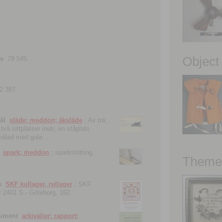
Object
ns
79 545.
2 387.
ål
släde; meddon; åksläde
; Av trä;
vå sittplatser inuti; en ståplats
nmålad med gula ...
spark; meddon
; sparkstötting,
Theme 
k
SKF kullager, rullager
; SKF
 nr 2401 S.- Göteborg, 162
kument
arkivalier; rapport;