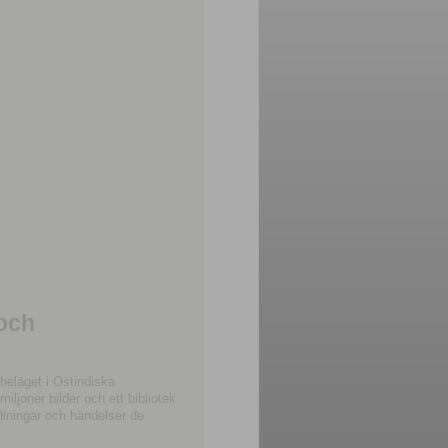
 och
beläget i Ostindiska
joner bilder och ett bibliotek
llningar och händelser de