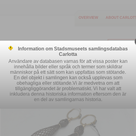
OVERVIEW
ABOUT CARLOT
Information om Stadsmuseets samlingsdatabas
Carlotta
Användare av databasen varnas för att vissa poster kan
innehålla bilder eller språk och termer som skildrar
människor på ett sätt som kan uppfattas som stötande.
Easy search
Advanced search
S
En del objekt i samlingen kan också upplevas som
obehagliga eller stötande.Vi är medvetna om att
tillgängliggörandet är problematiskt. Vi har valt att
inkludera denna historiska information eftersom den är
en del av samlingarnas historia.