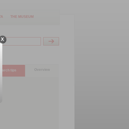
TA
THE MUSEUM
X
Overview
earch tips