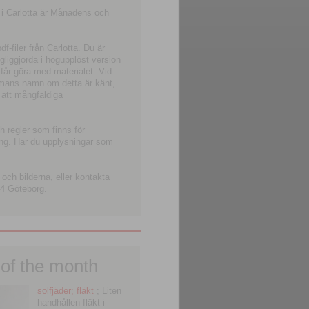
 i Carlotta är Månadens och
-filer från Carlotta. Du är
ngliggjorda i högupplöst version
 får göra med materialet. Vid
smans namn om detta är känt,
 att mångfaldiga
h regler som finns för
ning. Har du upplysningar som
och bilderna, eller kontakta
4 Göteborg.
 of the month
solfjäder; fläkt
; Liten
handhållen fläkt i