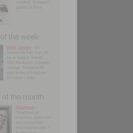
celluloid. Stämplad
patent La Brise.
 of the week
bilder; flytväst
; En
flytväst för barn max 15
kg av märket Sekurit,
ABC-fabrikerna, Kungälv,
Sverige. Orange kulör
med snöre och spänne
och band i midja.
of the month
Hårarbeten
;
Hårarbeten är
smycken, tavlor mm
som utsmyckats
med människohår. I
Sverige, har