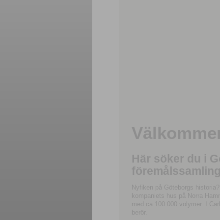
Välkommen 
Här söker du i 
föremålssamling
Nyfiken på Göteborgs historia?
kompaniets hus på Norra Hamnga
med ca 100 000 volymer. I Carl
berör.