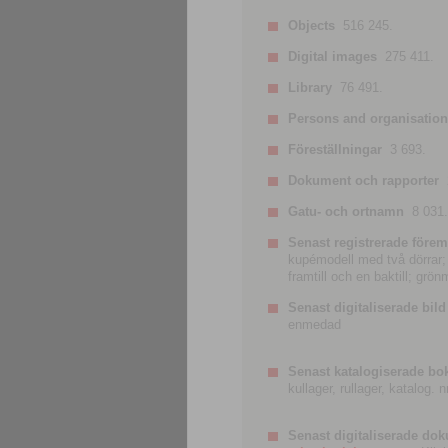
Objects
516 245.
Digital images
275 411.
Library
76 491.
Persons and organisatio
Föreställningar
3 693.
Dokument och rapporter
Gatu- och ortnamn
8 031.
Senast registrerade förem
kupémodell med två dörrar; t
framtill och en baktill; grö
Senast digitaliserade bild
enmedad
Senast katalogiserade bo
kullager, rullager, katalog.
Senast digitaliserade do