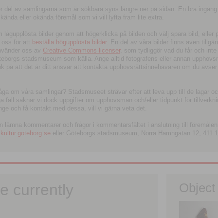
tor del av samlingarna som är sökbara syns längre ner på sidan. En bra ingång
ända eller okända föremål som vi vill lyfta fram lite extra.
ågupplösta bilder genom att högerklicka på bilden och välj spara bild, eller pdf
oss för att
beställa högupplösta bilder
. En del av våra bilder finns även tillgä
använder oss av
Creative Commons licenser
, som tydliggör vad du får och inte
öteborgs stadsmuseum som källa. Ange alltid fotografens eller annan upphov
änk på att det är ditt ansvar att kontakta upphovsrättsinnehavaren om du avser
fråga om våra samlingar? Stadsmuseet strävar efter att leva upp till de lagar oc
iga fall saknar vi dock uppgifter om upphovsman och/eller tidpunkt för tillverk
nge och få kontakt med dessa, vill vi gärna veta det.
an lämna kommentarer och frågor i kommentarsfältet i anslutning till föremålen 
ltur.goteborg.se
eller Göteborgs stadsmuseum, Norra Hamngatan 12, 411 1
e currently
Object