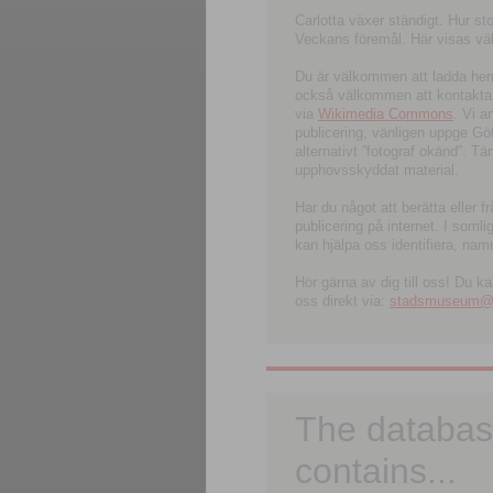
Carlotta växer ständigt. Hur s
Veckans föremål. Här visas välk
Du är välkommen att ladda hem l
också välkommen att kontakta 
via
Wikimedia Commons
. Vi 
publicering, vänligen uppge G
alternativt ”fotograf okänd”. T
upphovsskyddat material.
Har du något att berätta eller 
publicering på internet. I soml
kan hjälpa oss identifiera, nam
Hör gärna av dig till oss! Du k
oss direkt via:
stadsmuseum@ku
The databas
contains...