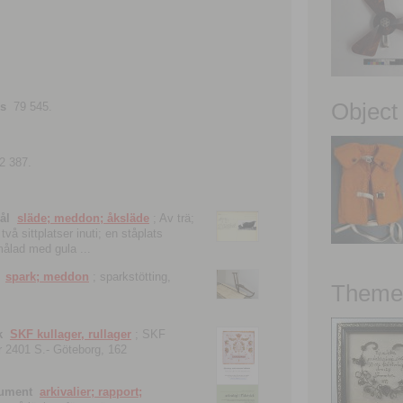
Object
ns
79 545.
2 387.
ål
släde; meddon; åksläde
; Av trä;
vå sittplatser inuti; en ståplats
nmålad med gula ...
spark; meddon
; sparkstötting,
Theme 
k
SKF kullager, rullager
; SKF
 nr 2401 S.- Göteborg, 162
kument
arkivalier; rapport;