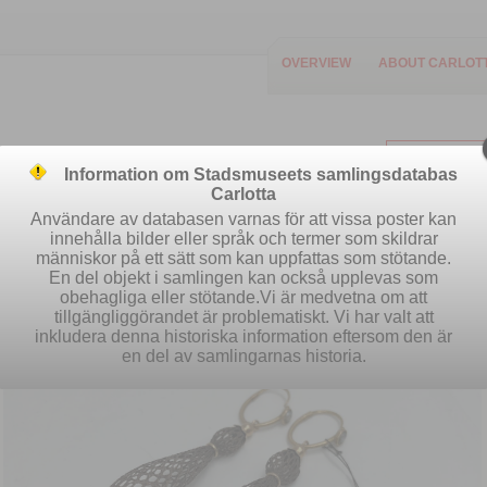
OVERVIEW
ABOUT CARLOT
Information om Stadsmuseets samlingsdatabas
Carlotta
Användare av databasen varnas för att vissa poster kan
innehålla bilder eller språk och termer som skildrar
människor på ett sätt som kan uppfattas som stötande.
Easy search
Advanced search
S
En del objekt i samlingen kan också upplevas som
obehagliga eller stötande.Vi är medvetna om att
tillgängliggörandet är problematiskt. Vi har valt att
inkludera denna historiska information eftersom den är
en del av samlingarnas historia.