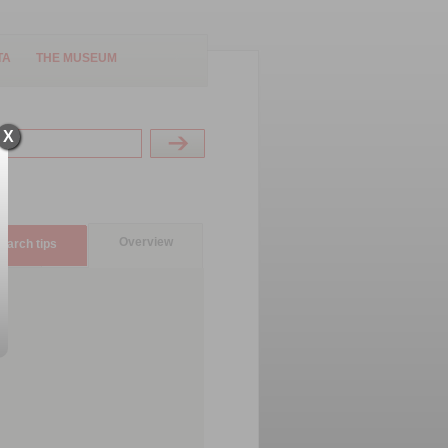
TA
THE MUSEUM
X
Overview
earch tips