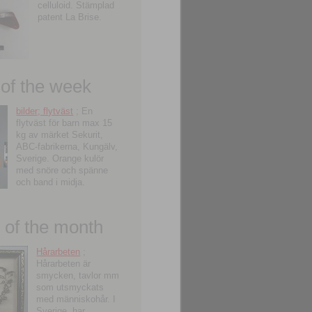
celluloid. Stämplad
patent La Brise.
 of the week
bilder; flytväst
; En
flytväst för barn max 15
kg av märket Sekurit,
ABC-fabrikerna, Kungälv,
Sverige. Orange kulör
med snöre och spänne
och band i midja.
of the month
Hårarbeten
;
Hårarbeten är
smycken, tavlor mm
som utsmyckats
med människohår. I
Sverige, har