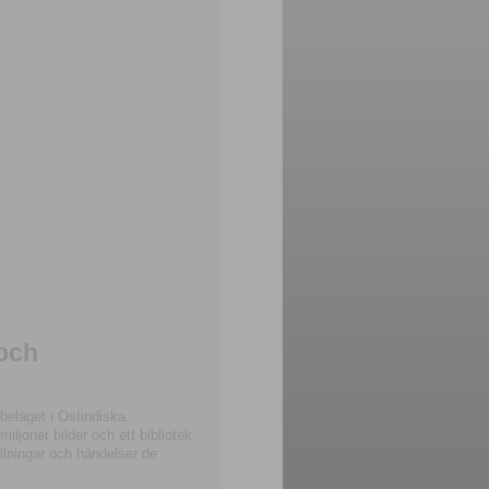
 och
beläget i Ostindiska
joner bilder och ett bibliotek
llningar och händelser de