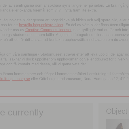
tor del av samlingarna som är sökbara syns längre ner på sidan. En bra ingång
ända eller okända föremål som vi vill lyfta fram lite extra.
ågupplösta bilder genom att högerklicka på bilden och välj spara bild, eller pdf
oss för att
beställa högupplösta bilder
. En del av våra bilder finns även tillgä
använder oss av
Creative Commons licenser
, som tydliggör vad du får och inte
öteborgs stadsmuseum som källa. Ange alltid fotografens eller annan upphov
änk på att det är ditt ansvar att kontakta upphovsrättsinnehavaren om du avser
fråga om våra samlingar? Stadsmuseet strävar efter att leva upp till de lagar oc
iga fall saknar vi dock uppgifter om upphovsman och/eller tidpunkt för tillverk
nge och få kontakt med dessa, vill vi gärna veta det.
an lämna kommentarer och frågor i kommentarsfältet i anslutning till föremålen 
ltur.goteborg.se
eller Göteborgs stadsmuseum, Norra Hamngatan 12, 411 1
e currently
Object