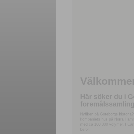
Välkommen 
Här söker du i 
föremålssamling
Nyfiken på Göteborgs historia?
kompaniets hus på Norra Hamnga
med ca 100 000 volymer. I Carl
berör.