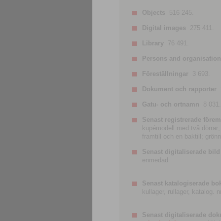
Objects
516 245.
Digital images
275 411.
Library
76 491.
Persons and organisatio
Föreställningar
3 693.
Dokument och rapporter
Gatu- och ortnamn
8 031.
Senast registrerade förem
kupémodell med två dörrar; t
framtill och en baktill; grö
Senast digitaliserade bild
enmedad
Senast katalogiserade bo
kullager, rullager, katalog.
Senast digitaliserade do