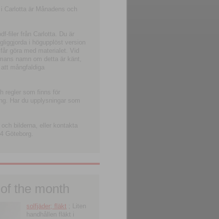
 i Carlotta är Månadens och
-filer från Carlotta. Du är
ngliggjorda i högupplöst version
 får göra med materialet. Vid
smans namn om detta är känt,
 att mångfaldiga
h regler som finns för
ning. Har du upplysningar som
och bilderna, eller kontakta
4 Göteborg.
 of the month
solfjäder; fläkt
; Liten
handhållen fläkt i