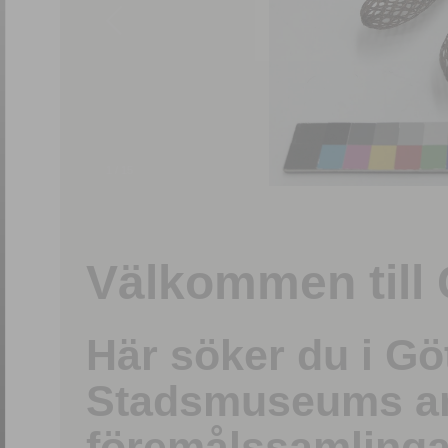
1
/
15
Välkommen till 
Här söker du i G
Stadsmuseums ark
föremålssamlinga