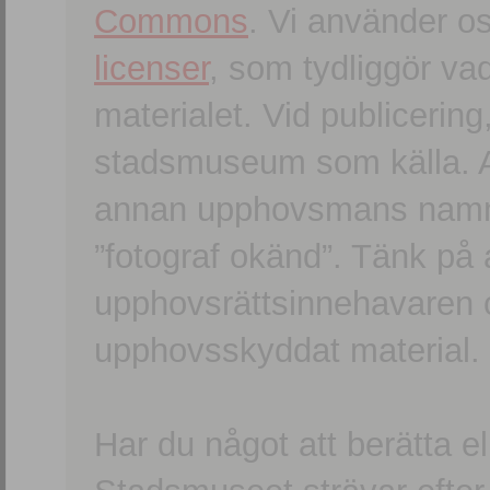
Commons
. Vi använder o
licenser
, som tydliggör va
materialet. Vid publicerin
stadsmuseum som källa. An
annan upphovsmans namn o
”fotograf okänd”. Tänk på a
upphovsrättsinnehavaren 
upphovsskyddat material.
Har du något att berätta e