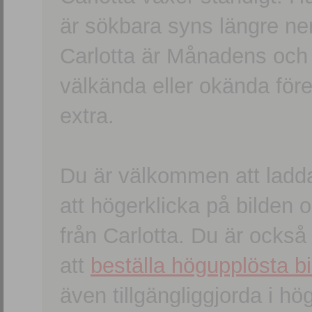
är sökbara syns längre ner
Carlotta är Månadens och
välkända eller okända förem
extra.
Du är välkommen att ladd
att högerklicka på bilden oc
från Carlotta. Du är ocks
att
beställa högupplösta bi
även tillgängliggjorda i h