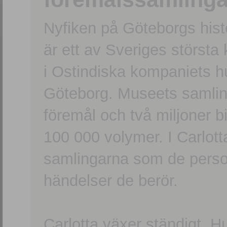
Nyfiken på Göteborgs hi
är ett av Sveriges största
i Ostindiska kompaniets 
Göteborg. Museets samling
föremål och två miljoner b
100 000 volymer. I Carlott
samlingarna som de persone
händelser de berör.
Carlotta växer ständigt. H