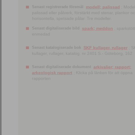
Senast registrerade föremål
modell; palissad
; Model
palissad eller pålverk, förstärkt med stenar, plankor o
horisontella, spetsade pålar. Tre modeller.
Senast digitaliserade bild
spark; meddon
; sparkstött
enmedad
Senast katalogiserade bok
SKF kullager, rullager
; S
kullager, rullager, katalog. nr 2401 S.- Göteborg, 162
Senast digitaliserade dokument
arkivalier; rapport;
arkeologisk rapport
; Klicka på länken för att öppna
rapporten