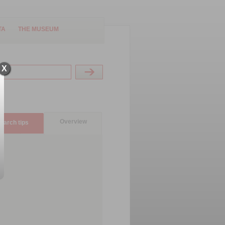
TA
THE MUSEUM
X
Overview
earch tips