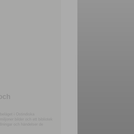
 och
beläget i Ostindiska
joner bilder och ett bibliotek
llningar och händelser de