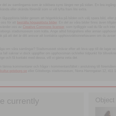
tor del av samlingarna som är sökbara syns längre ner på sidan. En bra ingång
ända eller okända föremål som vi vill lyfta fram lite extra.
ågupplösta bilder genom att högerklicka på bilden och välj spara bild, eller pdf
oss för att
beställa högupplösta bilder
. En del av våra bilder finns även tillgä
använder oss av
Creative Commons licenser
, som tydliggör vad du får och inte
öteborgs stadsmuseum som källa. Ange alltid fotografens eller annan upphov
änk på att det är ditt ansvar att kontakta upphovsrättsinnehavaren om du avser
fråga om våra samlingar? Stadsmuseet strävar efter att leva upp till de lagar oc
iga fall saknar vi dock uppgifter om upphovsman och/eller tidpunkt för tillverk
nge och få kontakt med dessa, vill vi gärna veta det.
an lämna kommentarer och frågor i kommentarsfältet i anslutning till föremålen 
ltur.goteborg.se
eller Göteborgs stadsmuseum, Norra Hamngatan 12, 411 1
e currently
Object