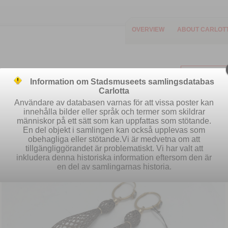
OVERVIEW
ABOUT CARLOT
Information om Stadsmuseets samlingsdatabas
Carlotta
Användare av databasen varnas för att vissa poster kan
innehålla bilder eller språk och termer som skildrar
människor på ett sätt som kan uppfattas som stötande.
Easy search
Advanced search
S
En del objekt i samlingen kan också upplevas som
obehagliga eller stötande.Vi är medvetna om att
tillgängliggörandet är problematiskt. Vi har valt att
inkludera denna historiska information eftersom den är
en del av samlingarnas historia.