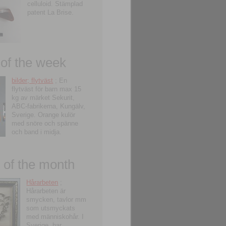
celluloid. Stämplad
patent La Brise.
 of the week
bilder; flytväst
; En
flytväst för barn max 15
kg av märket Sekurit,
ABC-fabrikerna, Kungälv,
Sverige. Orange kulör
med snöre och spänne
och band i midja.
of the month
Hårarbeten
;
Hårarbeten är
smycken, tavlor mm
som utsmyckats
med människohår. I
Sverige, har