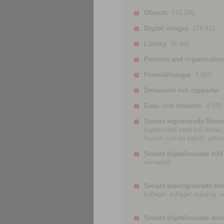
Objects
516 245.
Digital images
275 411.
Library
76 491.
Persons and organisatio
Föreställningar
3 693.
Dokument och rapporter
Gatu- och ortnamn
8 031.
Senast registrerade förem
kupémodell med två dörrar; t
framtill och en baktill; grö
Senast digitaliserade bild
enmedad
Senast katalogiserade bo
kullager, rullager, katalog.
Senast digitaliserade do