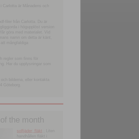
 i Carlotta är Månadens och
-filer från Carlotta. Du är
ngliggjorda i högupplöst version
 får göra med materialet. Vid
smans namn om detta är känt,
 att mångfaldiga
h regler som finns för
ning. Har du upplysningar som
och bilderna, eller kontakta
4 Göteborg.
 of the month
solfjäder; fläkt
; Liten
handhållen fläkt i