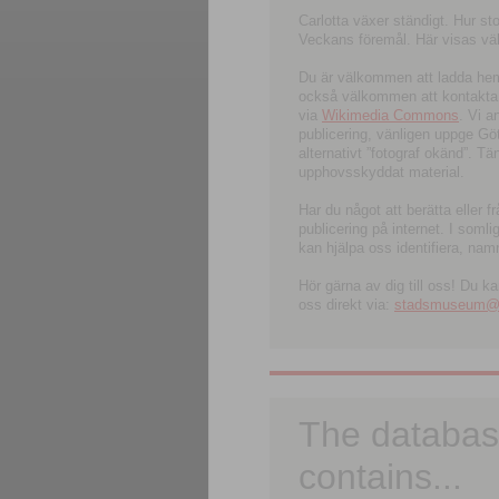
Carlotta växer ständigt. Hur s
Veckans föremål. Här visas välk
Du är välkommen att ladda hem l
också välkommen att kontakta 
via
Wikimedia Commons
. Vi 
publicering, vänligen uppge G
alternativt ”fotograf okänd”. T
upphovsskyddat material.
Har du något att berätta eller 
publicering på internet. I soml
kan hjälpa oss identifiera, nam
Hör gärna av dig till oss! Du k
oss direkt via:
stadsmuseum@ku
The databas
contains...