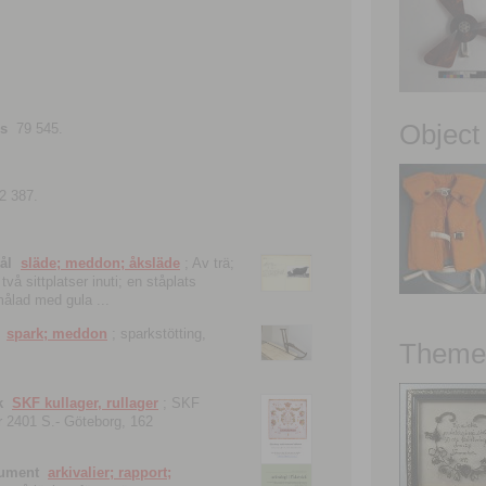
Object
ns
79 545.
2 387.
ål
släde; meddon; åksläde
; Av trä;
vå sittplatser inuti; en ståplats
nmålad med gula ...
spark; meddon
; sparkstötting,
Theme 
k
SKF kullager, rullager
; SKF
 nr 2401 S.- Göteborg, 162
kument
arkivalier; rapport;