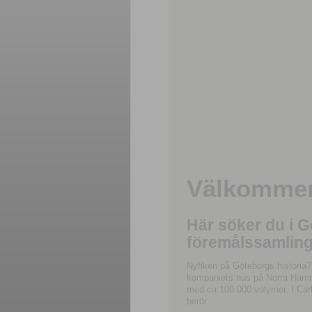
Välkommen 
Här söker du i 
föremålssamling
Nyfiken på Göteborgs historia?
kompaniets hus på Norra Hamnga
med ca 100 000 volymer. I Carl
berör.