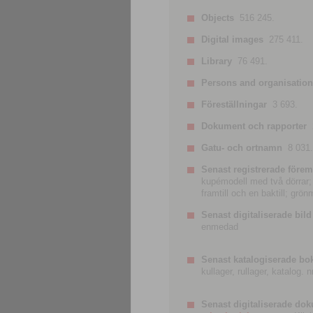
Objects
516 245.
Digital images
275 411.
Library
76 491.
Persons and organisatio
Föreställningar
3 693.
Dokument och rapporter
Gatu- och ortnamn
8 031.
Senast registrerade förem
kupémodell med två dörrar; t
framtill och en baktill; grö
Senast digitaliserade bild
enmedad
Senast katalogiserade bo
kullager, rullager, katalog.
Senast digitaliserade do