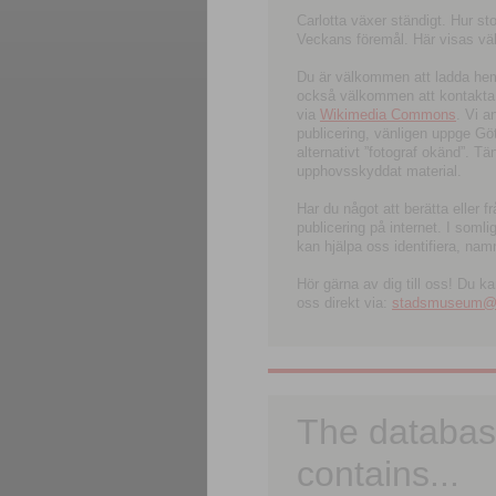
Carlotta växer ständigt. Hur s
Veckans föremål. Här visas välk
Du är välkommen att ladda hem l
också välkommen att kontakta 
via
Wikimedia Commons
. Vi 
publicering, vänligen uppge G
alternativt ”fotograf okänd”. T
upphovsskyddat material.
Har du något att berätta eller 
publicering på internet. I soml
kan hjälpa oss identifiera, nam
Hör gärna av dig till oss! Du k
oss direkt via:
stadsmuseum@ku
The databas
contains...