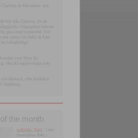
 i Carlotta är Månadens och
-filer från Carlotta. Du är
ngliggjorda i högupplöst version
 får göra med materialet. Vid
smans namn om detta är känt,
 att mångfaldiga
h regler som finns för
ning. Har du upplysningar som
och bilderna, eller kontakta
4 Göteborg.
 of the month
solfjäder; fläkt
; Liten
handhållen fläkt i