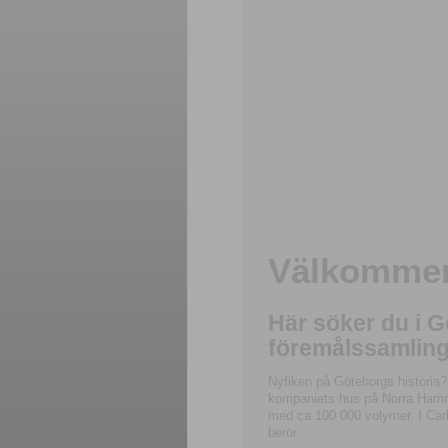
Välkommen 
Här söker du i 
föremålssamling
Nyfiken på Göteborgs historia?
kompaniets hus på Norra Hamnga
med ca 100 000 volymer. I Carl
berör.