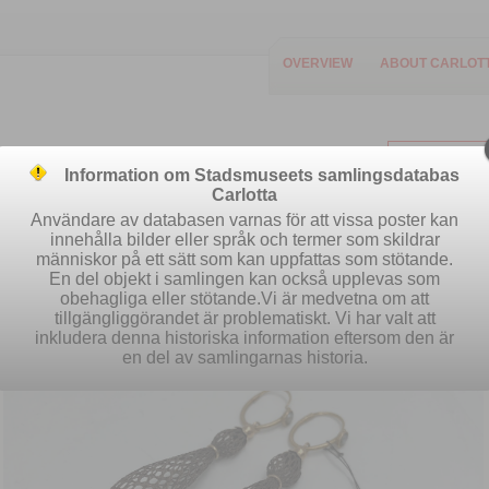
OVERVIEW
ABOUT CARLOT
Information om Stadsmuseets samlingsdatabas
Carlotta
Användare av databasen varnas för att vissa poster kan
innehålla bilder eller språk och termer som skildrar
människor på ett sätt som kan uppfattas som stötande.
Easy search
Advanced search
S
En del objekt i samlingen kan också upplevas som
obehagliga eller stötande.Vi är medvetna om att
tillgängliggörandet är problematiskt. Vi har valt att
inkludera denna historiska information eftersom den är
en del av samlingarnas historia.