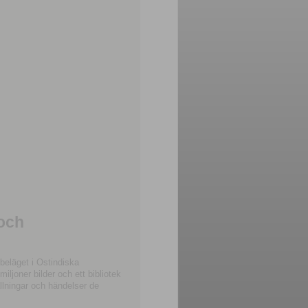
 och
beläget i Ostindiska
joner bilder och ett bibliotek
llningar och händelser de