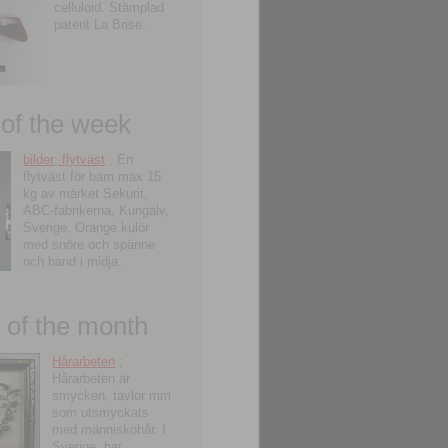
celluloid. Stämplad
patent La Brise.
 of the week
bilder; flytväst
; En
flytväst för barn max 15
kg av märket Sekurit,
ABC-fabrikerna, Kungälv,
Sverige. Orange kulör
med snöre och spänne
och band i midja.
of the month
Hårarbeten
;
Hårarbeten är
smycken, tavlor mm
som utsmyckats
med människohår. I
Sverige, har