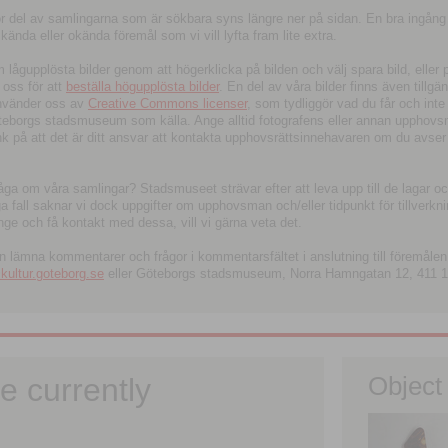
tor del av samlingarna som är sökbara syns längre ner på sidan. En bra ingång
ända eller okända föremål som vi vill lyfta fram lite extra.
ågupplösta bilder genom att högerklicka på bilden och välj spara bild, eller pdf
oss för att
beställa högupplösta bilder
. En del av våra bilder finns även tillgä
använder oss av
Creative Commons licenser
, som tydliggör vad du får och inte
öteborgs stadsmuseum som källa. Ange alltid fotografens eller annan upphov
änk på att det är ditt ansvar att kontakta upphovsrättsinnehavaren om du avser
fråga om våra samlingar? Stadsmuseet strävar efter att leva upp till de lagar oc
iga fall saknar vi dock uppgifter om upphovsman och/eller tidpunkt för tillverk
nge och få kontakt med dessa, vill vi gärna veta det.
an lämna kommentarer och frågor i kommentarsfältet i anslutning till föremålen 
ltur.goteborg.se
eller Göteborgs stadsmuseum, Norra Hamngatan 12, 411 1
e currently
Object