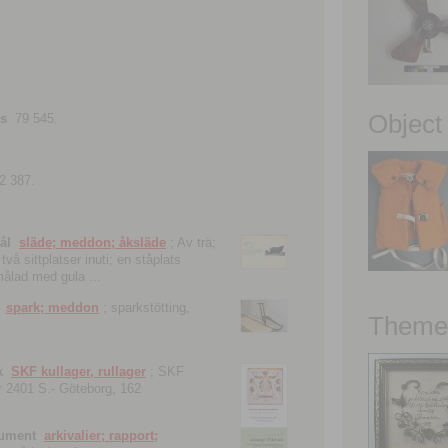
Object
ns
79 545.
2 387.
ål
släde; meddon; åksläde
; Av trä;
vå sittplatser inuti; en ståplats
nmålad med gula ...
spark; meddon
; sparkstötting,
Theme 
k
SKF kullager, rullager
; SKF
 nr 2401 S.- Göteborg, 162
kument
arkivalier; rapport;