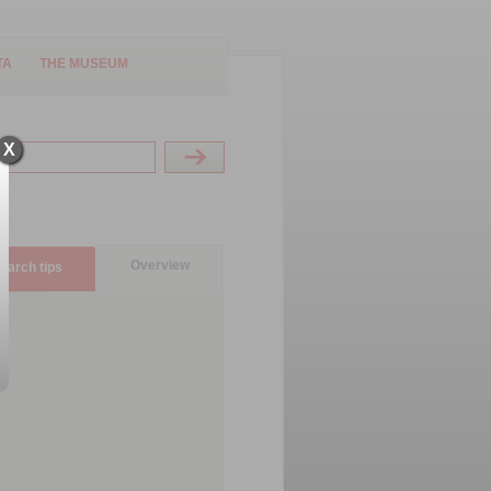
TA
THE MUSEUM
X
Overview
earch tips