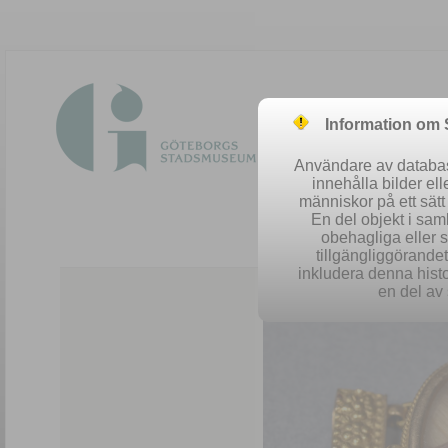
Information om
Användare av database
innehålla bilder el
människor på ett sät
En del objekt i sa
obehagliga eller 
Easy 
tillgängliggörandet 
inkludera denna histo
en del av 