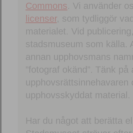
Commons
. Vi använder o
licenser
, som tydliggör va
materialet. Vid publicerin
stadsmuseum som källa. An
annan upphovsmans namn o
”fotograf okänd”. Tänk på a
upphovsrättsinnehavaren 
upphovsskyddat material.
Har du något att berätta e