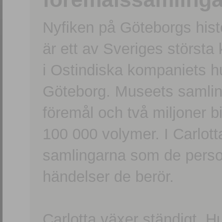
Nyfiken på Göteborgs hi
är ett av Sveriges största
i Ostindiska kompaniets 
Göteborg. Museets samling
föremål och två miljoner b
100 000 volymer. I Carlott
samlingarna som de persone
händelser de berör.
Carlotta växer ständigt. H