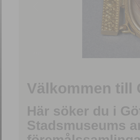
2
/
15
Välkommen till 
Här söker du i G
Stadsmuseums ark
föremålssamlinga