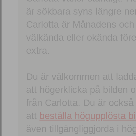
är sökbara syns längre ner
Carlotta är Månadens och
välkända eller okända förem
extra.
Du är välkommen att ladd
att högerklicka på bilden oc
från Carlotta. Du är ocks
att
beställa högupplösta bi
även tillgängliggjorda i h