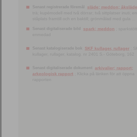
Senast registrerade föremål
släde; meddon; åksläd
trä; kupémodell med två dörrar; två sittplatser inuti; en
ståplats framtill och en baktill; grönmålad med gula ...
Senast digitaliserade bild
spark; meddon
; sparkstött
enmedad
Senast katalogiserade bok
SKF kullager, rullager
; S
kullager, rullager, katalog. nr 2401 S.- Göteborg, 162
Senast digitaliserade dokument
arkivalier; rapport;
arkeologisk rapport
; Klicka på länken för att öppna
rapporten