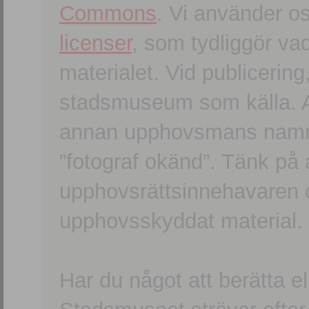
Commons
. Vi använder o
licenser
, som tydliggör va
materialet. Vid publicerin
stadsmuseum som källa. An
annan upphovsmans namn o
”fotograf okänd”. Tänk på a
upphovsrättsinnehavaren 
upphovsskyddat material.
Har du något att berätta e