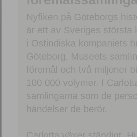
Nyfiken på Göteborgs hi
är ett av Sveriges största
i Ostindiska kompaniets 
Göteborg. Museets samling
föremål och två miljoner b
100 000 volymer. I Carlott
samlingarna som de persone
händelser de berör.
Carlotta växer ständigt. H