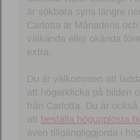
är sökbara syns längre ner
Carlotta är Månadens och
välkända eller okända förem
extra.
Du är välkommen att ladd
att högerklicka på bilden oc
från Carlotta. Du är ocks
att
beställa högupplösta bi
även tillgängliggjorda i h