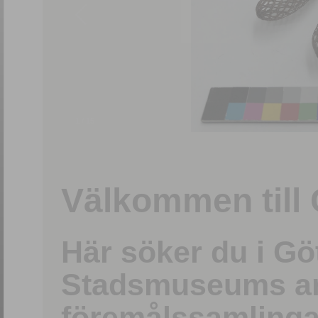
1
/
15
Välkommen till 
Här söker du i G
Stadsmuseums ark
föremålssamlinga