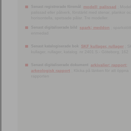
Senast registrerade föremål
modell; palissad
; Model
palissad eller pålverk, förstärkt med stenar, plankor o
horisontella, spetsade pålar. Tre modeller.
Senast digitaliserade bild
spark; meddon
; sparkstött
enmedad
Senast katalogiserade bok
SKF kullager, rullager
; S
kullager, rullager, katalog. nr 2401 S.- Göteborg, 162
Senast digitaliserade dokument
arkivalier; rapport;
arkeologisk rapport
; Klicka på länken för att öppna
rapporten