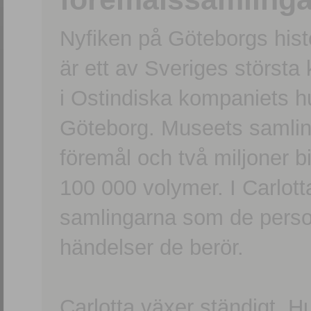
Nyfiken på Göteborgs hi
är ett av Sveriges största
i Ostindiska kompaniets 
Göteborg. Museets samling
föremål och två miljoner b
100 000 volymer. I Carlott
samlingarna som de persone
händelser de berör.
Carlotta växer ständigt. H