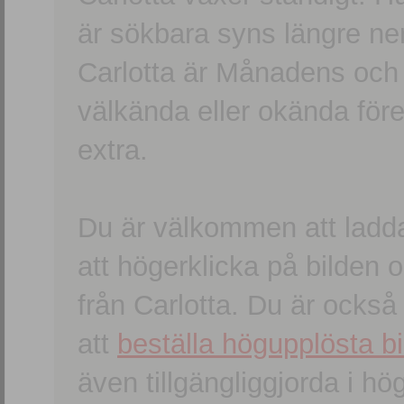
är sökbara syns längre ner
Carlotta är Månadens och
välkända eller okända förem
extra.
Du är välkommen att ladd
att högerklicka på bilden oc
från Carlotta. Du är ocks
att
beställa högupplösta bi
även tillgängliggjorda i h