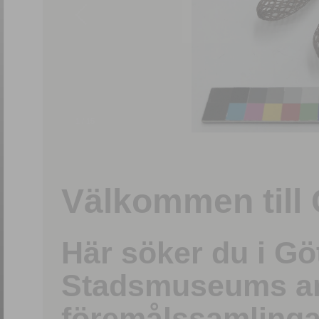
1
/
15
Välkommen till 
Här söker du i G
Stadsmuseums ark
föremålssamlinga