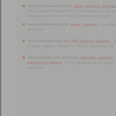
Senast registrerade föremål
släde; meddon; åksläd
trä; kupémodell med två dörrar; två sittplatser inuti; en
ståplats framtill och en baktill; grönmålad med gula ...
Senast digitaliserade bild
spark; meddon
; sparkstött
enmedad
Senast katalogiserade bok
SKF kullager, rullager
; S
kullager, rullager, katalog. nr 2401 S.- Göteborg, 162
Senast digitaliserade dokument
arkivalier; rapport;
arkeologisk rapport
; Klicka på länken för att öppna
rapporten