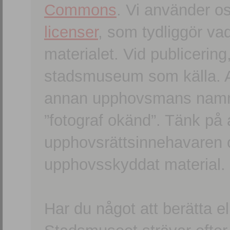
Commons
. Vi använder o
licenser
, som tydliggör va
materialet. Vid publicerin
stadsmuseum som källa. An
annan upphovsmans namn o
”fotograf okänd”. Tänk på a
upphovsrättsinnehavaren 
upphovsskyddat material.
Har du något att berätta e