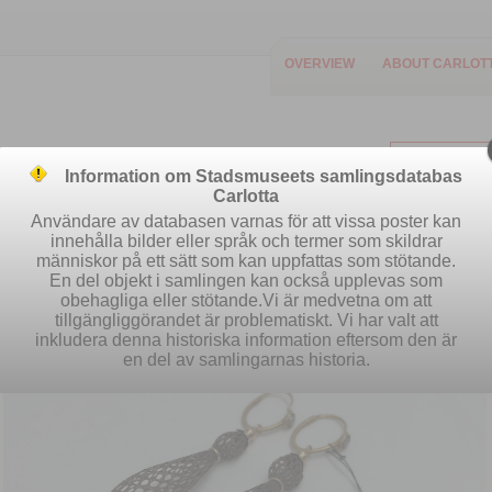
OVERVIEW
ABOUT CARLOT
Information om Stadsmuseets samlingsdatabas
Carlotta
Användare av databasen varnas för att vissa poster kan
innehålla bilder eller språk och termer som skildrar
människor på ett sätt som kan uppfattas som stötande.
Easy search
Advanced search
S
En del objekt i samlingen kan också upplevas som
obehagliga eller stötande.Vi är medvetna om att
tillgängliggörandet är problematiskt. Vi har valt att
inkludera denna historiska information eftersom den är
en del av samlingarnas historia.