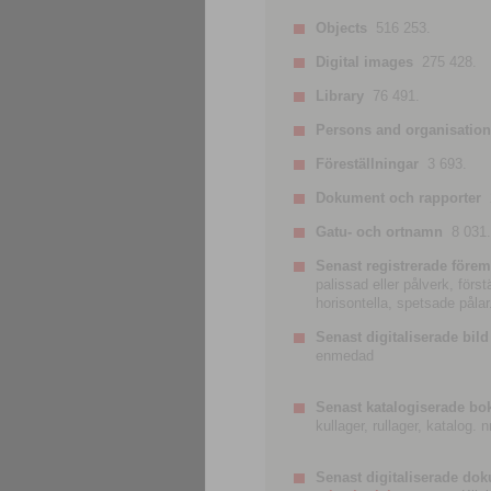
Objects
516 253.
Digital images
275 428.
Library
76 491.
Persons and organisatio
Föreställningar
3 693.
Dokument och rapporter
Gatu- och ortnamn
8 031.
Senast registrerade förem
palissad eller pålverk, förs
horisontella, spetsade pålar
Senast digitaliserade bild
enmedad
Senast katalogiserade bo
kullager, rullager, katalog.
Senast digitaliserade do