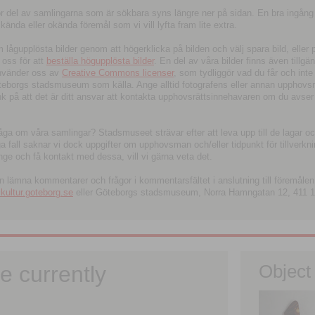
tor del av samlingarna som är sökbara syns längre ner på sidan. En bra ingång
ända eller okända föremål som vi vill lyfta fram lite extra.
ågupplösta bilder genom att högerklicka på bilden och välj spara bild, eller pdf
oss för att
beställa högupplösta bilder
. En del av våra bilder finns även tillgä
använder oss av
Creative Commons licenser
, som tydliggör vad du får och inte
öteborgs stadsmuseum som källa. Ange alltid fotografens eller annan upphov
änk på att det är ditt ansvar att kontakta upphovsrättsinnehavaren om du avser
fråga om våra samlingar? Stadsmuseet strävar efter att leva upp till de lagar oc
iga fall saknar vi dock uppgifter om upphovsman och/eller tidpunkt för tillverk
nge och få kontakt med dessa, vill vi gärna veta det.
an lämna kommentarer och frågor i kommentarsfältet i anslutning till föremålen 
ltur.goteborg.se
eller Göteborgs stadsmuseum, Norra Hamngatan 12, 411 1
e currently
Object