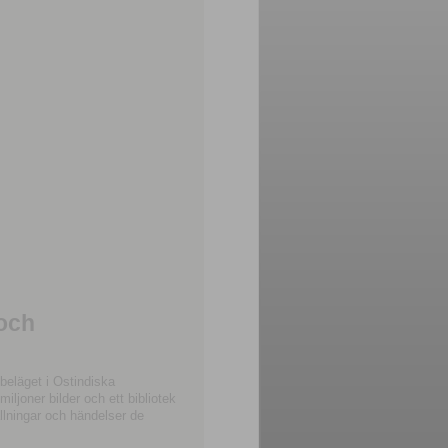
 och
beläget i Ostindiska
joner bilder och ett bibliotek
llningar och händelser de