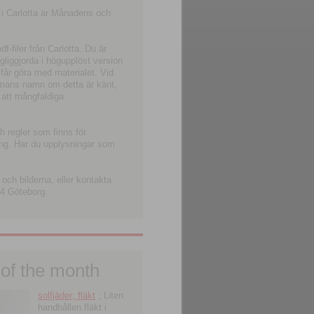
 i Carlotta är Månadens och
-filer från Carlotta. Du är
ngliggjorda i högupplöst version
 får göra med materialet. Vid
smans namn om detta är känt,
 att mångfaldiga
h regler som finns för
ning. Har du upplysningar som
och bilderna, eller kontakta
4 Göteborg.
 of the month
solfjäder; fläkt
; Liten
handhållen fläkt i