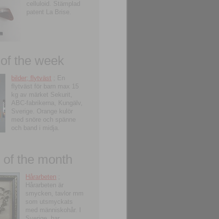
celluloid. Stämplad
patent La Brise.
 of the week
bilder; flytväst
; En
flytväst för barn max 15
kg av märket Sekurit,
ABC-fabrikerna, Kungälv,
Sverige. Orange kulör
med snöre och spänne
och band i midja.
of the month
Hårarbeten
;
Hårarbeten är
smycken, tavlor mm
som utsmyckats
med människohår. I
Sverige, har