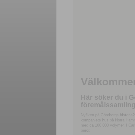
Välkommen 
Här söker du i 
föremålssamling
Nyfiken på Göteborgs historia?
kompaniets hus på Norra Hamnga
med ca 100 000 volymer. I Carl
berör.