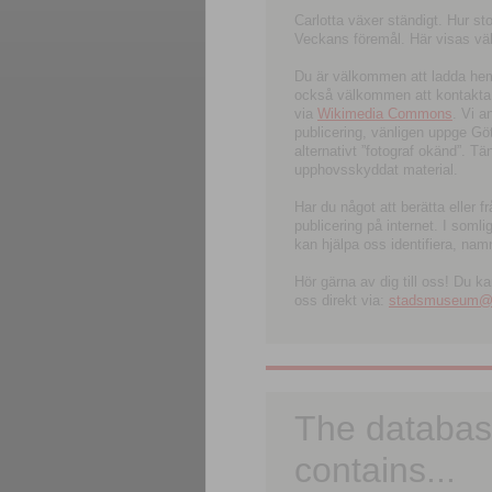
Carlotta växer ständigt. Hur s
Veckans föremål. Här visas välk
Du är välkommen att ladda hem l
också välkommen att kontakta 
via
Wikimedia Commons
. Vi 
publicering, vänligen uppge G
alternativt ”fotograf okänd”. T
upphovsskyddat material.
Har du något att berätta eller 
publicering på internet. I soml
kan hjälpa oss identifiera, nam
Hör gärna av dig till oss! Du k
oss direkt via:
stadsmuseum@ku
The databas
contains...