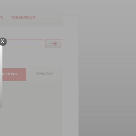
TA
THE MUSEUM
X
Overview
earch tips