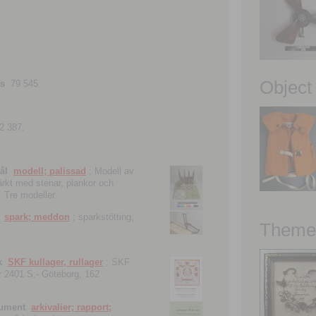
Object
ns
79 545.
2 387.
ål
modell; palissad
; Modell av
tärkt med stenar, plankor och
. Tre modeller.
spark; meddon
; sparkstötting,
Theme 
k
SKF kullager, rullager
; SKF
 nr 2401 S.- Göteborg, 162
kument
arkivalier; rapport;