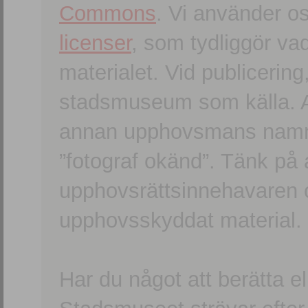
Commons
. Vi använder o
licenser
, som tydliggör va
materialet. Vid publicerin
stadsmuseum som källa. An
annan upphovsmans namn o
”fotograf okänd”. Tänk på a
upphovsrättsinnehavaren 
upphovsskyddat material.
Har du något att berätta e