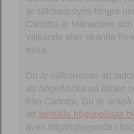
är sökbara syns längre ner
Carlotta är Månadens och
välkända eller okända förem
extra.
Du är välkommen att ladd
att högerklicka på bilden oc
från Carlotta. Du är ocks
att
beställa högupplösta bi
även tillgängliggjorda i h