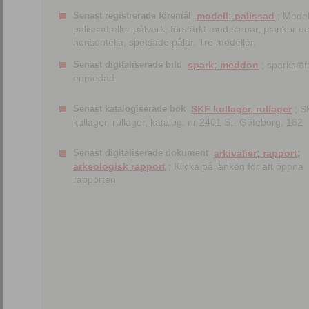
Senast registrerade föremål
modell; palissad
; Model
palissad eller pålverk, förstärkt med stenar, plankor o
horisontella, spetsade pålar. Tre modeller.
Senast digitaliserade bild
spark; meddon
; sparkstött
enmedad
Senast katalogiserade bok
SKF kullager, rullager
; S
kullager, rullager, katalog. nr 2401 S.- Göteborg, 162
Senast digitaliserade dokument
arkivalier; rapport;
arkeologisk rapport
; Klicka på länken för att öppna
rapporten