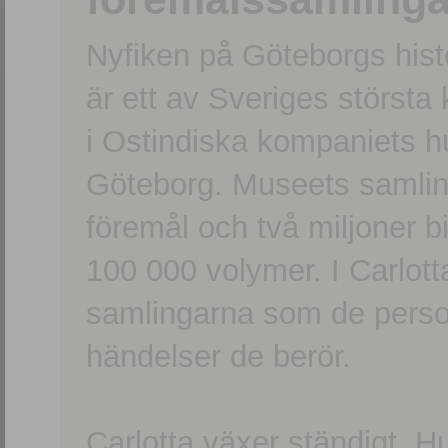
Nyfiken på Göteborgs hi
är ett av Sveriges största
i Ostindiska kompaniets 
Göteborg. Museets samling
föremål och två miljoner b
100 000 volymer. I Carlott
samlingarna som de persone
händelser de berör.
Carlotta växer ständigt. H