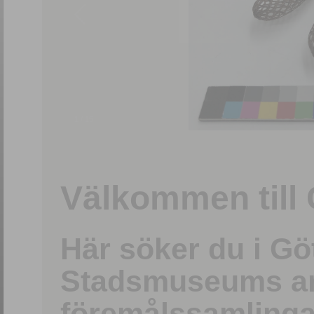
1
/
15
Välkommen till 
Här söker du i G
Stadsmuseums ark
föremålssamlinga