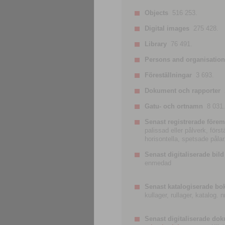
Objects
516 253.
Digital images
275 428.
Library
76 491.
Persons and organisatio
Föreställningar
3 693.
Dokument och rapporter
Gatu- och ortnamn
8 031.
Senast registrerade förem
palissad eller pålverk, förs
horisontella, spetsade pålar
Senast digitaliserade bild
enmedad
Senast katalogiserade bo
kullager, rullager, katalog.
Senast digitaliserade do