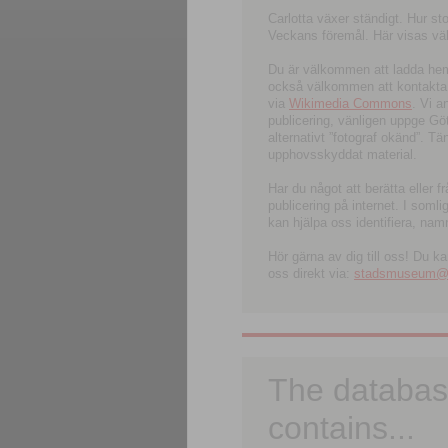
Carlotta växer ständigt. Hur s
Veckans föremål. Här visas välk
Du är välkommen att ladda hem l
också välkommen att kontakta 
via
Wikimedia Commons
. Vi 
publicering, vänligen uppge G
alternativt ”fotograf okänd”. T
upphovsskyddat material.
Har du något att berätta eller 
publicering på internet. I soml
kan hjälpa oss identifiera, nam
Hör gärna av dig till oss! Du k
oss direkt via:
stadsmuseum@ku
The databas
contains...