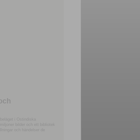
 och
beläget i Ostindiska
joner bilder och ett bibliotek
llningar och händelser de