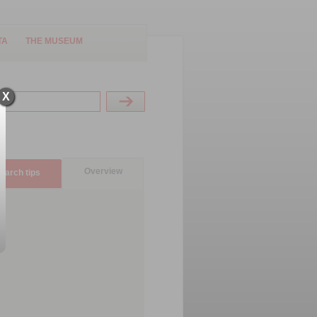
TA
THE MUSEUM
X
Overview
earch tips