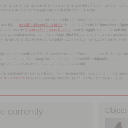
tor del av samlingarna som är sökbara syns längre ner på sidan. En bra ingång
ända eller okända föremål som vi vill lyfta fram lite extra.
ågupplösta bilder genom att högerklicka på bilden och välj spara bild, eller pdf
oss för att
beställa högupplösta bilder
. En del av våra bilder finns även tillgä
använder oss av
Creative Commons licenser
, som tydliggör vad du får och inte
öteborgs stadsmuseum som källa. Ange alltid fotografens eller annan upphov
änk på att det är ditt ansvar att kontakta upphovsrättsinnehavaren om du avser
fråga om våra samlingar? Stadsmuseet strävar efter att leva upp till de lagar oc
iga fall saknar vi dock uppgifter om upphovsman och/eller tidpunkt för tillverk
nge och få kontakt med dessa, vill vi gärna veta det.
an lämna kommentarer och frågor i kommentarsfältet i anslutning till föremålen 
ltur.goteborg.se
eller Göteborgs stadsmuseum, Norra Hamngatan 12, 411 1
e currently
Object