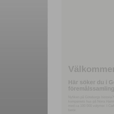
Välkommen 
Här söker du i 
föremålssamling
Nyfiken på Göteborgs historia?
kompaniets hus på Norra Hamnga
med ca 100 000 volymer. I Carl
berör.