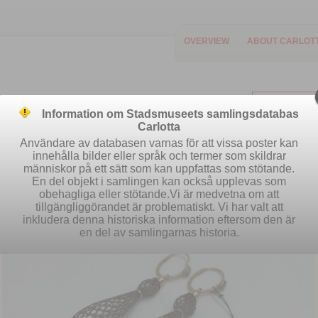
OVERVIEW
ABOUT CARLOT
Information om Stadsmuseets samlingsdatabas
Carlotta
Användare av databasen varnas för att vissa poster kan
innehålla bilder eller språk och termer som skildrar
människor på ett sätt som kan uppfattas som stötande.
Easy search
Advanced search
S
En del objekt i samlingen kan också upplevas som
obehagliga eller stötande.Vi är medvetna om att
tillgängliggörandet är problematiskt. Vi har valt att
inkludera denna historiska information eftersom den är
en del av samlingarnas historia.