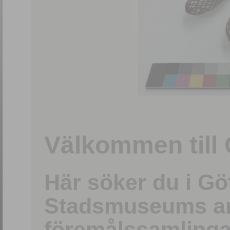
1
/
15
Välkommen till 
Här söker du i G
Stadsmuseums ark
föremålssamlinga