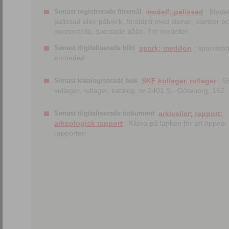
Senast registrerade föremål
modell; palissad
; Model
palissad eller pålverk, förstärkt med stenar, plankor o
horisontella, spetsade pålar. Tre modeller.
Senast digitaliserade bild
spark; meddon
; sparkstött
enmedad
Senast katalogiserade bok
SKF kullager, rullager
; S
kullager, rullager, katalog. nr 2401 S.- Göteborg, 162
Senast digitaliserade dokument
arkivalier; rapport;
arkeologisk rapport
; Klicka på länken för att öppna
rapporten