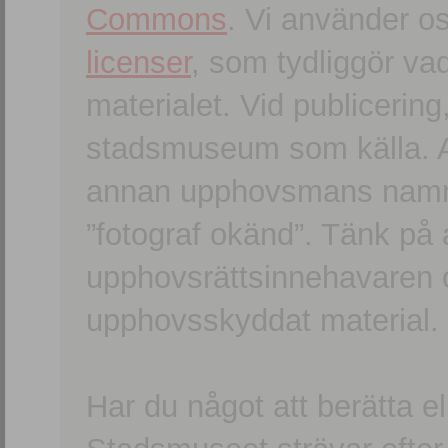
Commons
. Vi använder o
licenser
, som tydliggör va
materialet. Vid publicerin
stadsmuseum som källa. An
annan upphovsmans namn o
”fotograf okänd”. Tänk på a
upphovsrättsinnehavaren 
upphovsskyddat material.
Har du något att berätta e