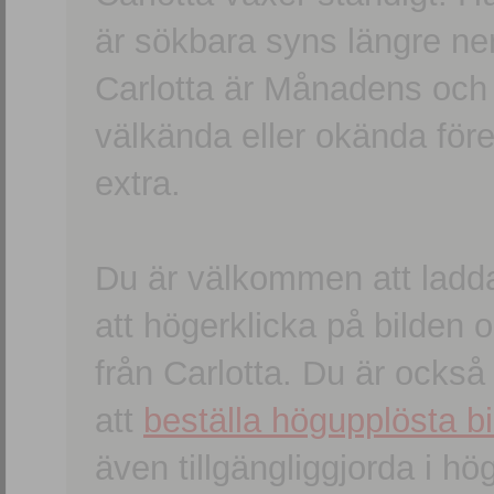
är sökbara syns längre ner
Carlotta är Månadens och
välkända eller okända förem
extra.
Du är välkommen att ladd
att högerklicka på bilden oc
från Carlotta. Du är ocks
att
beställa högupplösta bi
även tillgängliggjorda i h