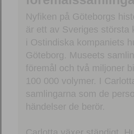
Nyfiken på Göteborgs hi
är ett av Sveriges största
i Ostindiska kompaniets 
Göteborg. Museets samling
föremål och två miljoner b
100 000 volymer. I Carlott
samlingarna som de persone
händelser de berör.
Carlotta växer ständigt. H