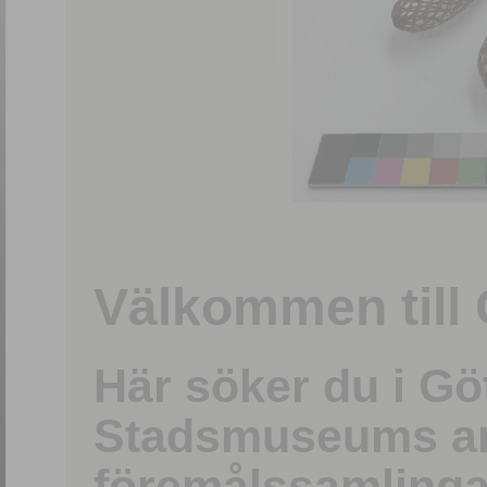
1
/
15
Välkommen till 
Här söker du i G
Stadsmuseums ark
föremålssamlinga