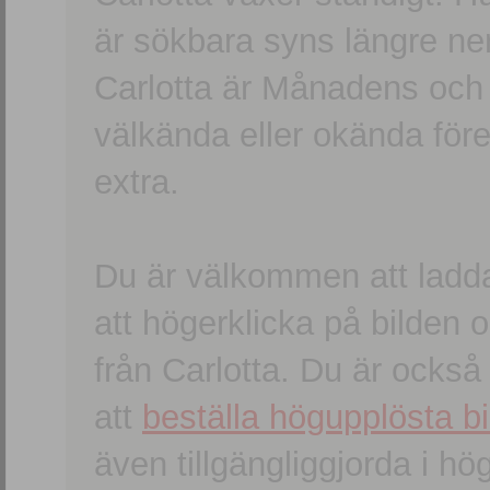
är sökbara syns längre ner
Carlotta är Månadens och
välkända eller okända förem
extra.
Du är välkommen att ladd
att högerklicka på bilden oc
från Carlotta. Du är ocks
att
beställa högupplösta bi
även tillgängliggjorda i h