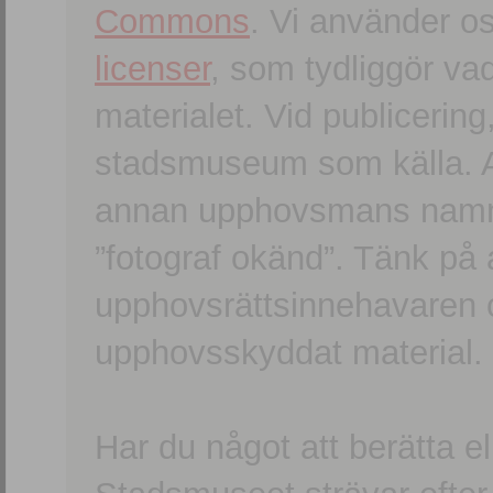
Commons
. Vi använder o
licenser
, som tydliggör va
materialet. Vid publicerin
stadsmuseum som källa. An
annan upphovsmans namn o
”fotograf okänd”. Tänk på a
upphovsrättsinnehavaren 
upphovsskyddat material.
Har du något att berätta e