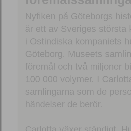
Nyfiken på Göteborgs hi
är ett av Sveriges största
i Ostindiska kompaniets 
Göteborg. Museets samling
föremål och två miljoner b
100 000 volymer. I Carlott
samlingarna som de persone
händelser de berör.
Carlotta växer ständigt. H