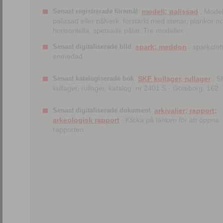
Senast registrerade föremål
modell; palissad
; Model
palissad eller pålverk, förstärkt med stenar, plankor o
horisontella, spetsade pålar. Tre modeller.
Senast digitaliserade bild
spark; meddon
; sparkstött
enmedad
Senast katalogiserade bok
SKF kullager, rullager
; S
kullager, rullager, katalog. nr 2401 S.- Göteborg, 162
Senast digitaliserade dokument
arkivalier; rapport;
arkeologisk rapport
; Klicka på länken för att öppna
rapporten