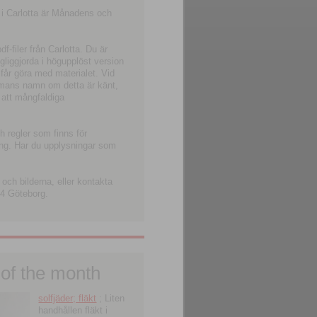
 i Carlotta är Månadens och
-filer från Carlotta. Du är
ngliggjorda i högupplöst version
 får göra med materialet. Vid
smans namn om detta är känt,
 att mångfaldiga
h regler som finns för
ning. Har du upplysningar som
och bilderna, eller kontakta
4 Göteborg.
 of the month
solfjäder; fläkt
; Liten
handhållen fläkt i