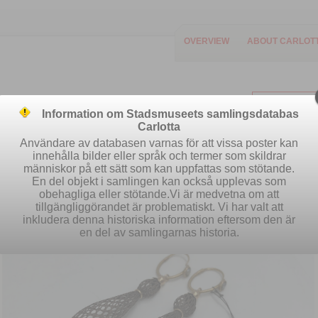
OVERVIEW
ABOUT CARLOT
Information om Stadsmuseets samlingsdatabas
Carlotta
Användare av databasen varnas för att vissa poster kan
innehålla bilder eller språk och termer som skildrar
människor på ett sätt som kan uppfattas som stötande.
Easy search
Advanced search
S
En del objekt i samlingen kan också upplevas som
obehagliga eller stötande.Vi är medvetna om att
tillgängliggörandet är problematiskt. Vi har valt att
inkludera denna historiska information eftersom den är
en del av samlingarnas historia.