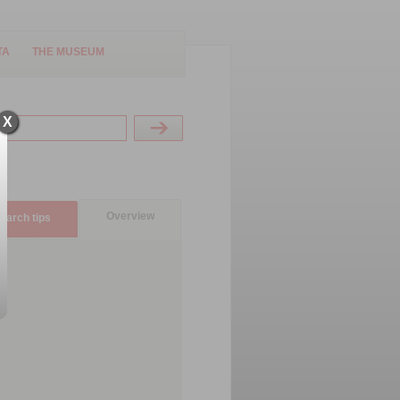
TA
THE MUSEUM
X
Overview
earch tips