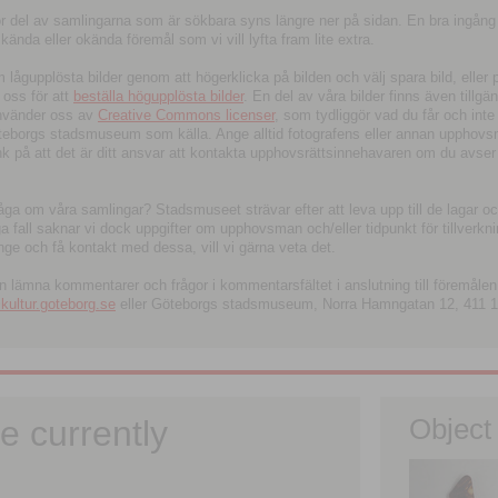
tor del av samlingarna som är sökbara syns längre ner på sidan. En bra ingång
ända eller okända föremål som vi vill lyfta fram lite extra.
ågupplösta bilder genom att högerklicka på bilden och välj spara bild, eller pdf
oss för att
beställa högupplösta bilder
. En del av våra bilder finns även tillgä
använder oss av
Creative Commons licenser
, som tydliggör vad du får och inte
öteborgs stadsmuseum som källa. Ange alltid fotografens eller annan upphov
änk på att det är ditt ansvar att kontakta upphovsrättsinnehavaren om du avser
fråga om våra samlingar? Stadsmuseet strävar efter att leva upp till de lagar oc
iga fall saknar vi dock uppgifter om upphovsman och/eller tidpunkt för tillverk
nge och få kontakt med dessa, vill vi gärna veta det.
an lämna kommentarer och frågor i kommentarsfältet i anslutning till föremålen 
ltur.goteborg.se
eller Göteborgs stadsmuseum, Norra Hamngatan 12, 411 1
e currently
Object