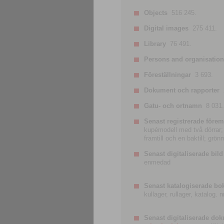
Objects
516 245.
Digital images
275 411.
Library
76 491.
Persons and organisatio
Föreställningar
3 693.
Dokument och rapporter
Gatu- och ortnamn
8 031.
Senast registrerade förem
kupémodell med två dörrar; t
framtill och en baktill; grö
Senast digitaliserade bild
enmedad
Senast katalogiserade bo
kullager, rullager, katalog.
Senast digitaliserade do