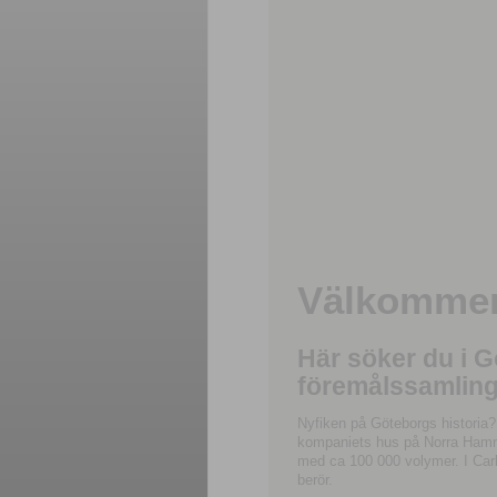
Välkommen 
Här söker du i 
föremålssamling
Nyfiken på Göteborgs historia?
kompaniets hus på Norra Hamnga
med ca 100 000 volymer. I Carl
berör.