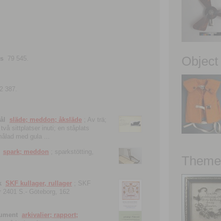
Object
ns
79 545.
2 387.
ål
släde; meddon; åksläde
; Av trä;
vå sittplatser inuti; en ståplats
nmålad med gula ...
spark; meddon
; sparkstötting,
Theme 
k
SKF kullager, rullager
; SKF
 nr 2401 S.- Göteborg, 162
kument
arkivalier; rapport;