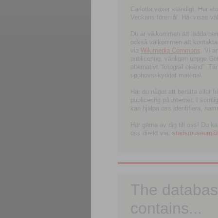
Carlotta växer ständigt. Hur s
Veckans föremål. Här visas välk
Du är välkommen att ladda hem l
också välkommen att kontakta 
via
Wikimedia Commons
. Vi 
publicering, vänligen uppge G
alternativt ”fotograf okänd”. T
upphovsskyddat material.
Har du något att berätta eller 
publicering på internet. I soml
kan hjälpa oss identifiera, nam
Hör gärna av dig till oss! Du k
oss direkt via:
stadsmuseum@ku
The databas
contains...