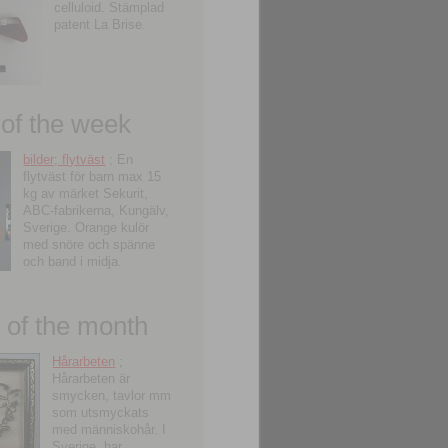
celluloid. Stämplad
patent La Brise.
 of the week
bilder; flytväst
; En
flytväst för barn max 15
kg av märket Sekurit,
ABC-fabrikerna, Kungälv,
Sverige. Orange kulör
med snöre och spänne
och band i midja.
of the month
Hårarbeten
;
Hårarbeten är
smycken, tavlor mm
som utsmyckats
med människohår. I
Sverige, har