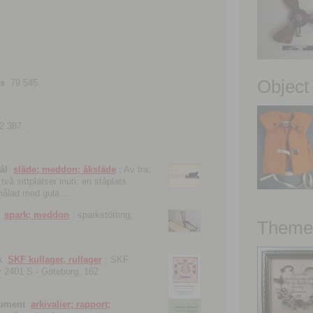
Object
ns
79 545.
2 387.
ål
släde; meddon; åksläde
; Av trä;
vå sittplatser inuti; en ståplats
nmålad med gula ...
spark; meddon
; sparkstötting,
Theme 
k
SKF kullager, rullager
; SKF
 nr 2401 S.- Göteborg, 162
kument
arkivalier; rapport;