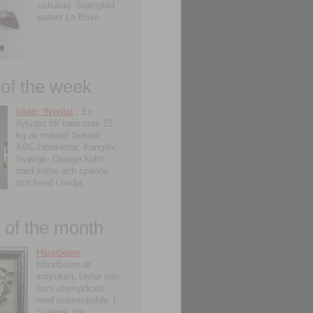
celluloid. Stämplad
patent La Brise.
 of the week
bilder; flytväst
; En
flytväst för barn max 15
kg av märket Sekurit,
ABC-fabrikerna, Kungälv,
Sverige. Orange kulör
med snöre och spänne
och band i midja.
of the month
Hårarbeten
;
Hårarbeten är
smycken, tavlor mm
som utsmyckats
med människohår. I
Sverige, har