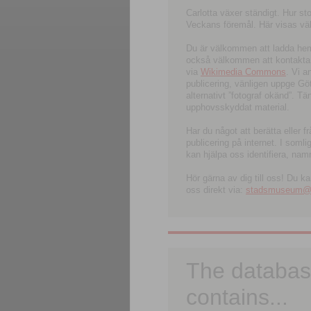
Carlotta växer ständigt. Hur s
Veckans föremål. Här visas välk
Du är välkommen att ladda hem l
också välkommen att kontakta 
via
Wikimedia Commons
. Vi 
publicering, vänligen uppge G
alternativt ”fotograf okänd”. T
upphovsskyddat material.
Har du något att berätta eller 
publicering på internet. I soml
kan hjälpa oss identifiera, nam
Hör gärna av dig till oss! Du k
oss direkt via:
stadsmuseum@ku
The databas
contains...