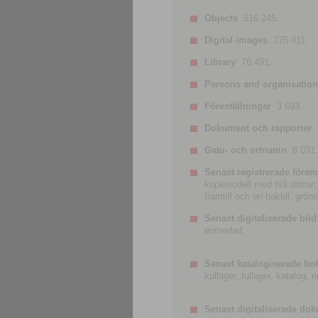
Objects
516 245.
Digital images
275 411.
Library
76 491.
Persons and organisatio
Föreställningar
3 693.
Dokument och rapporter
Gatu- och ortnamn
8 031.
Senast registrerade förem
kupémodell med två dörrar; t
framtill och en baktill; grö
Senast digitaliserade bild
enmedad
Senast katalogiserade bo
kullager, rullager, katalog.
Senast digitaliserade do