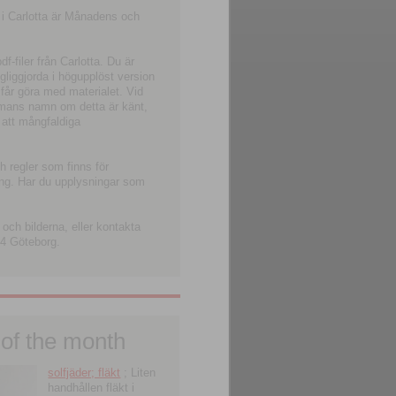
 i Carlotta är Månadens och
-filer från Carlotta. Du är
ngliggjorda i högupplöst version
 får göra med materialet. Vid
smans namn om detta är känt,
 att mångfaldiga
h regler som finns för
ning. Har du upplysningar som
och bilderna, eller kontakta
4 Göteborg.
 of the month
solfjäder; fläkt
; Liten
handhållen fläkt i