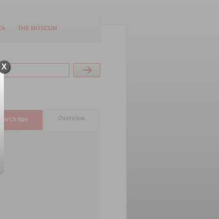
TA
THE MUSEUM
X
Overview
earch tips