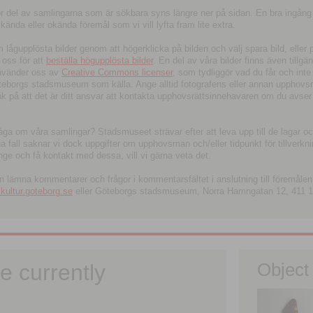
tor del av samlingarna som är sökbara syns längre ner på sidan. En bra ingång
ända eller okända föremål som vi vill lyfta fram lite extra.
ågupplösta bilder genom att högerklicka på bilden och välj spara bild, eller pdf
oss för att
beställa högupplösta bilder
. En del av våra bilder finns även tillgä
använder oss av
Creative Commons licenser
, som tydliggör vad du får och inte
öteborgs stadsmuseum som källa. Ange alltid fotografens eller annan upphov
änk på att det är ditt ansvar att kontakta upphovsrättsinnehavaren om du avser
fråga om våra samlingar? Stadsmuseet strävar efter att leva upp till de lagar oc
iga fall saknar vi dock uppgifter om upphovsman och/eller tidpunkt för tillverk
nge och få kontakt med dessa, vill vi gärna veta det.
an lämna kommentarer och frågor i kommentarsfältet i anslutning till föremålen 
ltur.goteborg.se
eller Göteborgs stadsmuseum, Norra Hamngatan 12, 411 1
e currently
Object