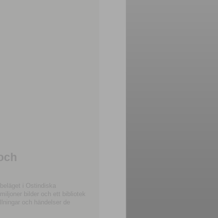
 och
beläget i Ostindiska
joner bilder och ett bibliotek
llningar och händelser de