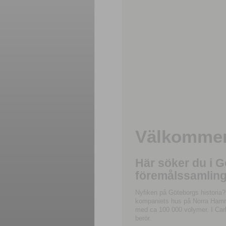
Välkommen 
Här söker du i 
föremålssamling
Nyfiken på Göteborgs historia?
kompaniets hus på Norra Hamnga
med ca 100 000 volymer. I Carl
berör.