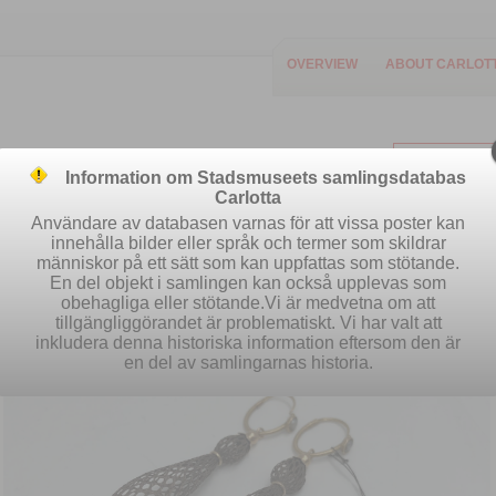
OVERVIEW
ABOUT CARLOT
Information om Stadsmuseets samlingsdatabas
Carlotta
Användare av databasen varnas för att vissa poster kan
innehålla bilder eller språk och termer som skildrar
människor på ett sätt som kan uppfattas som stötande.
Easy search
Advanced search
S
En del objekt i samlingen kan också upplevas som
obehagliga eller stötande.Vi är medvetna om att
tillgängliggörandet är problematiskt. Vi har valt att
inkludera denna historiska information eftersom den är
en del av samlingarnas historia.