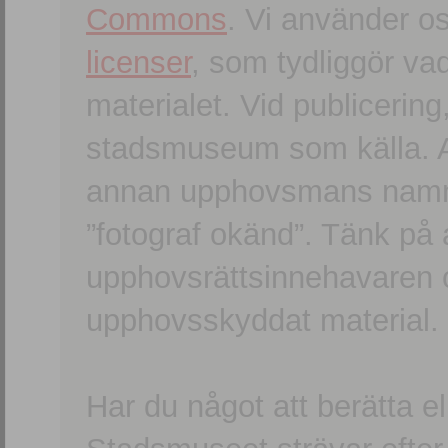
Commons
. Vi använder o
licenser
, som tydliggör va
materialet. Vid publicerin
stadsmuseum som källa. An
annan upphovsmans namn o
”fotograf okänd”. Tänk på a
upphovsrättsinnehavaren 
upphovsskyddat material.
Har du något att berätta e