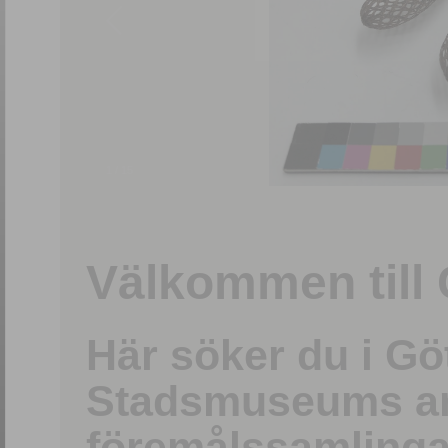
1
/
15
Välkommen till 
Här söker du i G
Stadsmuseums ark
föremålssamlinga