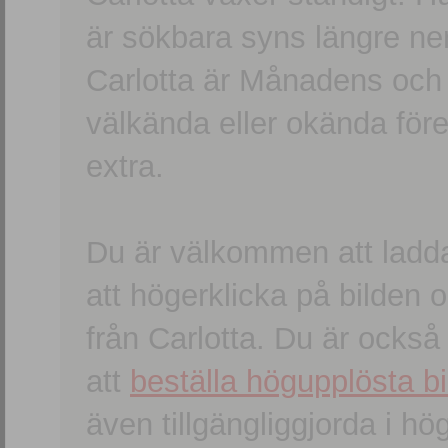
är sökbara syns längre ner
Carlotta är Månadens och
välkända eller okända förem
extra.
Du är välkommen att ladd
att högerklicka på bilden oc
från Carlotta. Du är ocks
att
beställa högupplösta bi
även tillgängliggjorda i h