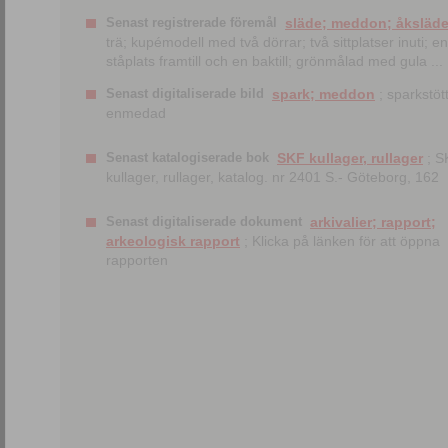
Senast registrerade föremål
släde; meddon; åksläd
trä; kupémodell med två dörrar; två sittplatser inuti; en
ståplats framtill och en baktill; grönmålad med gula ...
Senast digitaliserade bild
spark; meddon
; sparkstött
enmedad
Senast katalogiserade bok
SKF kullager, rullager
; S
kullager, rullager, katalog. nr 2401 S.- Göteborg, 162
Senast digitaliserade dokument
arkivalier; rapport;
arkeologisk rapport
; Klicka på länken för att öppna
rapporten