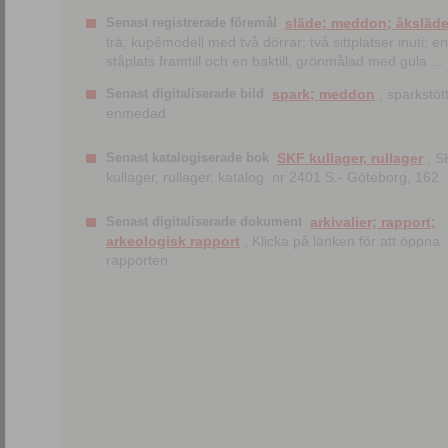
Senast registrerade föremål
släde; meddon; åksläd
trä; kupémodell med två dörrar; två sittplatser inuti; en
ståplats framtill och en baktill; grönmålad med gula ...
Senast digitaliserade bild
spark; meddon
; sparkstött
enmedad
Senast katalogiserade bok
SKF kullager, rullager
; S
kullager, rullager, katalog. nr 2401 S.- Göteborg, 162
Senast digitaliserade dokument
arkivalier; rapport;
arkeologisk rapport
; Klicka på länken för att öppna
rapporten