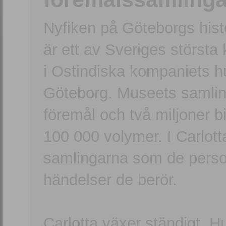
Nyfiken på Göteborgs hi
är ett av Sveriges största
i Ostindiska kompaniets 
Göteborg. Museets samling
föremål och två miljoner b
100 000 volymer. I Carlott
samlingarna som de persone
händelser de berör.
Carlotta växer ständigt. H