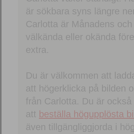
är sökbara syns längre ner
Carlotta är Månadens och
välkända eller okända förem
extra.
Du är välkommen att ladd
att högerklicka på bilden oc
från Carlotta. Du är ocks
att
beställa högupplösta bi
även tillgängliggjorda i h