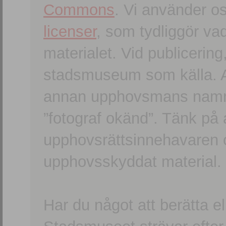
Commons
. Vi använder o
licenser
, som tydliggör va
materialet. Vid publicerin
stadsmuseum som källa. An
annan upphovsmans namn o
”fotograf okänd”. Tänk på a
upphovsrättsinnehavaren 
upphovsskyddat material.
Har du något att berätta e