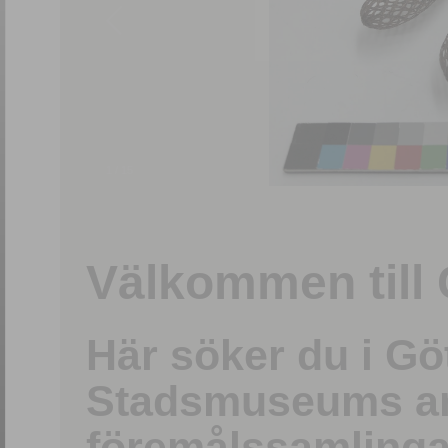
1
/
15
Välkommen till 
Här söker du i G
Stadsmuseums ark
föremålssamlinga