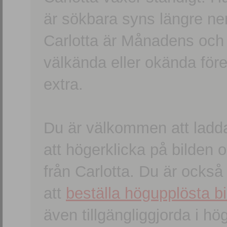
är sökbara syns längre ner
Carlotta är Månadens och
välkända eller okända förem
extra.
Du är välkommen att ladd
att högerklicka på bilden oc
från Carlotta. Du är ocks
att
beställa högupplösta bi
även tillgängliggjorda i h