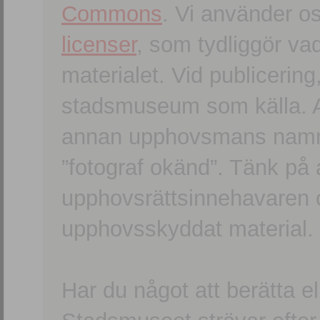
Commons
. Vi använder o
licenser
, som tydliggör va
materialet. Vid publicerin
stadsmuseum som källa. An
annan upphovsmans namn o
”fotograf okänd”. Tänk på a
upphovsrättsinnehavaren 
upphovsskyddat material.
Har du något att berätta e