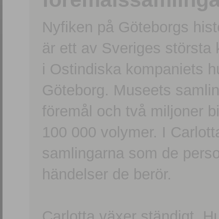
Nyfiken på Göteborgs hi
är ett av Sveriges största
i Ostindiska kompaniets 
Göteborg. Museets samling
föremål och två miljoner b
100 000 volymer. I Carlott
samlingarna som de persone
händelser de berör.
Carlotta växer ständigt. H