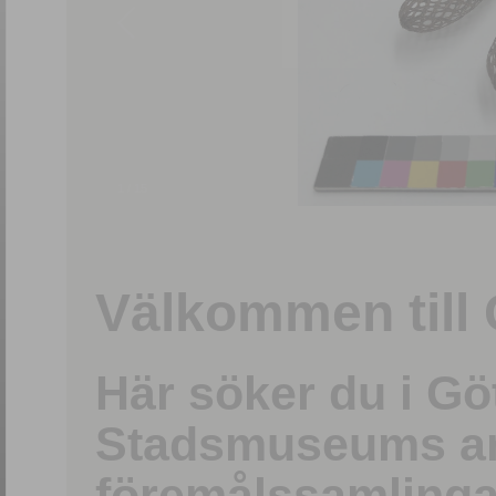
1
/
15
Välkommen till 
Här söker du i G
Stadsmuseums ark
föremålssamlinga