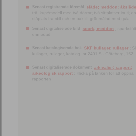
Senast registrerade föremål
släde; meddon; åksläd
trä; kupémodell med två dörrar; två sittplatser inuti; en
ståplats framtill och en baktill; grönmålad med gula ...
Senast digitaliserade bild
spark; meddon
; sparkstött
enmedad
Senast katalogiserade bok
SKF kullager, rullager
; S
kullager, rullager, katalog. nr 2401 S.- Göteborg, 162
Senast digitaliserade dokument
arkivalier; rapport;
arkeologisk rapport
; Klicka på länken för att öppna
rapporten