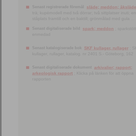
Senast registrerade föremål
släde; meddon; åksläd
trä; kupémodell med två dörrar; två sittplatser inuti; en
ståplats framtill och en baktill; grönmålad med gula ...
Senast digitaliserade bild
spark; meddon
; sparkstött
enmedad
Senast katalogiserade bok
SKF kullager, rullager
; S
kullager, rullager, katalog. nr 2401 S.- Göteborg, 162
Senast digitaliserade dokument
arkivalier; rapport;
arkeologisk rapport
; Klicka på länken för att öppna
rapporten