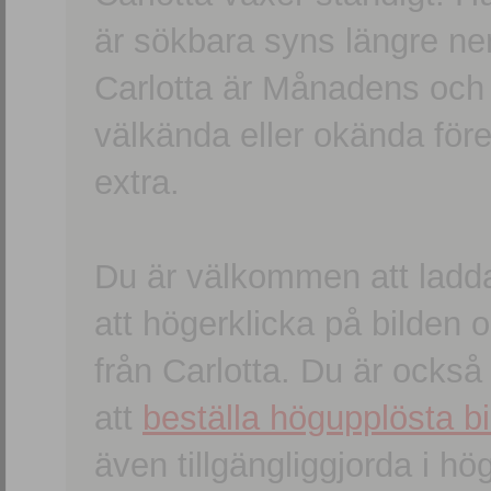
är sökbara syns längre ner
Carlotta är Månadens och
välkända eller okända förem
extra.
Du är välkommen att ladd
att högerklicka på bilden oc
från Carlotta. Du är ocks
att
beställa högupplösta bi
även tillgängliggjorda i h