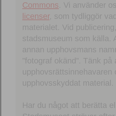
Commons
. Vi använder o
licenser
, som tydliggör va
materialet. Vid publicerin
stadsmuseum som källa. An
annan upphovsmans namn o
”fotograf okänd”. Tänk på a
upphovsrättsinnehavaren 
upphovsskyddat material.
Har du något att berätta e