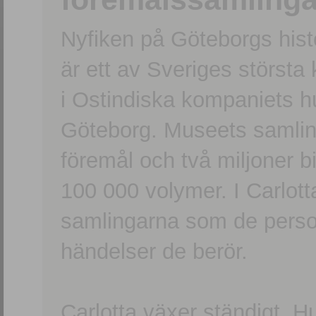
Nyfiken på Göteborgs hi
är ett av Sveriges största
i Ostindiska kompaniets 
Göteborg. Museets samling
föremål och två miljoner b
100 000 volymer. I Carlott
samlingarna som de persone
händelser de berör.
Carlotta växer ständigt. H