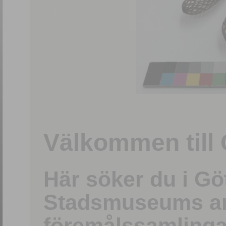
1
/
15
Välkommen till 
Här söker du i G
Stadsmuseums ark
föremålssamlinga