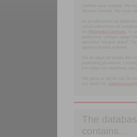
Carlotta växer ständigt. Hur s
Veckans föremål. Här visas välk
Du är välkommen att ladda hem l
också välkommen att kontakta 
via
Wikimedia Commons
. Vi 
publicering, vänligen uppge G
alternativt ”fotograf okänd”. T
upphovsskyddat material.
Har du något att berätta eller 
publicering på internet. I soml
kan hjälpa oss identifiera, nam
Hör gärna av dig till oss! Du k
oss direkt via:
stadsmuseum@ku
The databas
contains...