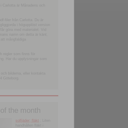
 i Carlotta är Månadens och
-filer från Carlotta. Du är
ngliggjorda i högupplöst version
 får göra med materialet. Vid
smans namn om detta är känt,
 att mångfaldiga
h regler som finns för
ning. Har du upplysningar som
och bilderna, eller kontakta
4 Göteborg.
 of the month
solfjäder; fläkt
; Liten
handhållen fläkt i