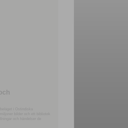
 och
beläget i Ostindiska
joner bilder och ett bibliotek
llningar och händelser de