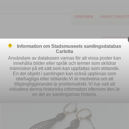
OVERVIEW
ABOUT CARLOT
Information om Stadsmuseets samlingsdatabas
Carlotta
Användare av databasen varnas för att vissa poster kan
innehålla bilder eller språk och termer som skildrar
människor på ett sätt som kan uppfattas som stötande.
Easy search
Advanced search
S
En del objekt i samlingen kan också upplevas som
obehagliga eller stötande.Vi är medvetna om att
tillgängliggörandet är problematiskt. Vi har valt att
inkludera denna historiska information eftersom den är
en del av samlingarnas historia.