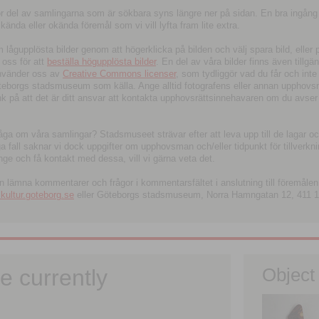
tor del av samlingarna som är sökbara syns längre ner på sidan. En bra ingång
ända eller okända föremål som vi vill lyfta fram lite extra.
ågupplösta bilder genom att högerklicka på bilden och välj spara bild, eller pdf
oss för att
beställa högupplösta bilder
. En del av våra bilder finns även tillgä
använder oss av
Creative Commons licenser
, som tydliggör vad du får och inte
öteborgs stadsmuseum som källa. Ange alltid fotografens eller annan upphov
änk på att det är ditt ansvar att kontakta upphovsrättsinnehavaren om du avser
fråga om våra samlingar? Stadsmuseet strävar efter att leva upp till de lagar oc
iga fall saknar vi dock uppgifter om upphovsman och/eller tidpunkt för tillverk
nge och få kontakt med dessa, vill vi gärna veta det.
an lämna kommentarer och frågor i kommentarsfältet i anslutning till föremålen 
ltur.goteborg.se
eller Göteborgs stadsmuseum, Norra Hamngatan 12, 411 1
e currently
Object