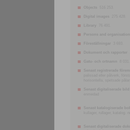
Objects
516 253.
Digital images
275 428.
Library
76 491.
Persons and organisatio
Föreställningar
3 693.
Dokument och rapporter
Gatu- och ortnamn
8 031.
Senast registrerade förem
palissad eller pålverk, förs
horisontella, spetsade pålar
Senast digitaliserade bild
enmedad
Senast katalogiserade bo
kullager, rullager, katalog.
Senast digitaliserade do