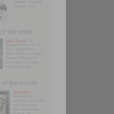
celluloid. Stämplad
patent La Brise.
 of the week
bilder; flytväst
; En
flytväst för barn max 15
kg av märket Sekurit,
ABC-fabrikerna, Kungälv,
Sverige. Orange kulör
med snöre och spänne
och band i midja.
of the month
Hårarbeten
;
Hårarbeten är
smycken, tavlor mm
som utsmyckats
med människohår. I
Sverige, har