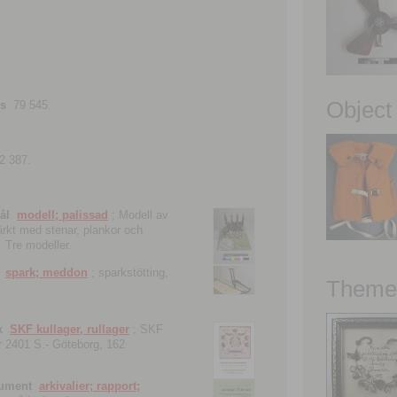
Object
ns
79 545.
2 387.
ål
modell; palissad
; Modell av
tärkt med stenar, plankor och
. Tre modeller.
spark; meddon
; sparkstötting,
Theme 
k
SKF kullager, rullager
; SKF
 nr 2401 S.- Göteborg, 162
kument
arkivalier; rapport;