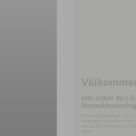
Välkommen 
Här söker du i 
föremålssamling
Nyfiken på Göteborgs historia?
kompaniets hus på Norra Hamnga
med ca 100 000 volymer. I Carl
berör.