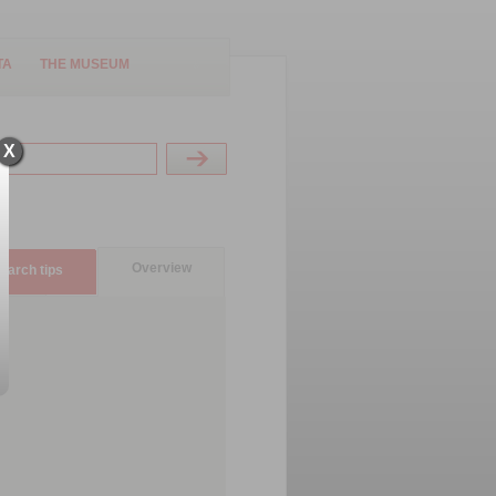
TA
THE MUSEUM
X
Overview
earch tips