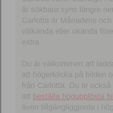
är sökbara syns längre ner
Carlotta är Månadens och
välkända eller okända förem
extra.
Du är välkommen att ladd
att högerklicka på bilden oc
från Carlotta. Du är ocks
att
beställa högupplösta bi
även tillgängliggjorda i h