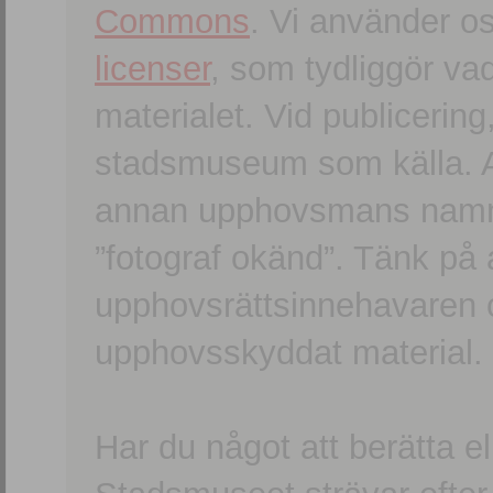
Commons
. Vi använder o
licenser
, som tydliggör va
materialet. Vid publicerin
stadsmuseum som källa. An
annan upphovsmans namn o
”fotograf okänd”. Tänk på a
upphovsrättsinnehavaren 
upphovsskyddat material.
Har du något att berätta e