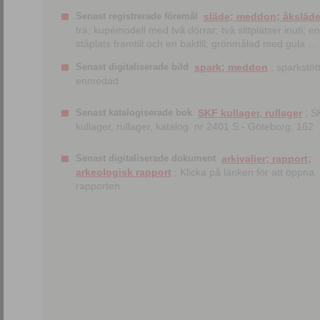
Senast registrerade föremål
släde; meddon; åksläd
trä; kupémodell med två dörrar; två sittplatser inuti; en
ståplats framtill och en baktill; grönmålad med gula ...
Senast digitaliserade bild
spark; meddon
; sparkstött
enmedad
Senast katalogiserade bok
SKF kullager, rullager
; S
kullager, rullager, katalog. nr 2401 S.- Göteborg, 162
Senast digitaliserade dokument
arkivalier; rapport;
arkeologisk rapport
; Klicka på länken för att öppna
rapporten