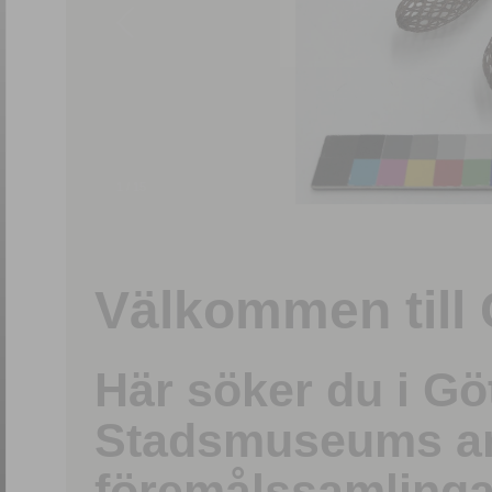
1
/
15
Välkommen till 
Här söker du i G
Stadsmuseums ark
föremålssamlinga