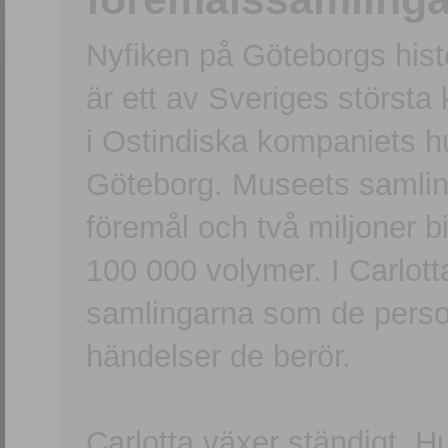
Nyfiken på Göteborgs hi
är ett av Sveriges största
i Ostindiska kompaniets 
Göteborg. Museets samling
föremål och två miljoner b
100 000 volymer. I Carlott
samlingarna som de persone
händelser de berör.
Carlotta växer ständigt. H