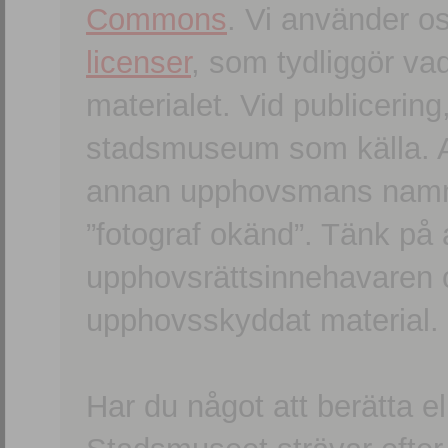
Commons
. Vi använder o
licenser
, som tydliggör va
materialet. Vid publicerin
stadsmuseum som källa. An
annan upphovsmans namn o
”fotograf okänd”. Tänk på a
upphovsrättsinnehavaren 
upphovsskyddat material.
Har du något att berätta e