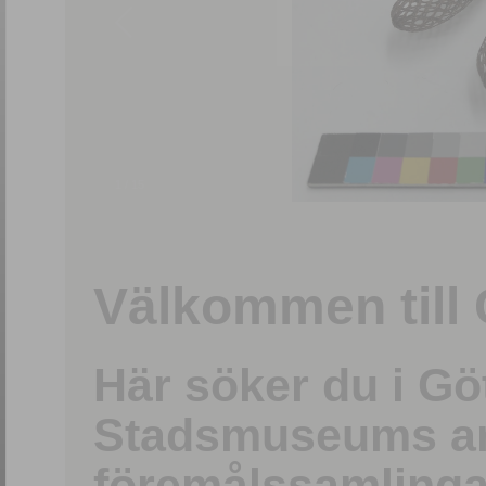
1
/
15
Välkommen till 
Här söker du i G
Stadsmuseums ark
föremålssamlinga