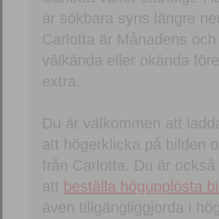
är sökbara syns längre ner
Carlotta är Månadens och
välkända eller okända förem
extra.
Du är välkommen att ladd
att högerklicka på bilden oc
från Carlotta. Du är ocks
att
beställa högupplösta bi
även tillgängliggjorda i h