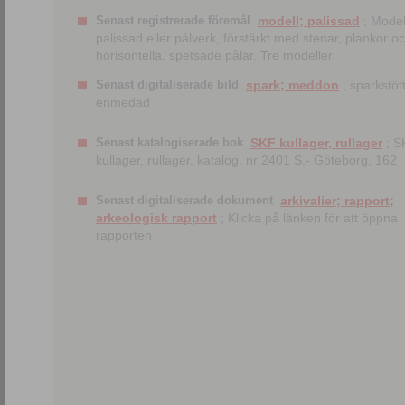
Senast registrerade föremål
modell; palissad
; Model
palissad eller pålverk, förstärkt med stenar, plankor o
horisontella, spetsade pålar. Tre modeller.
Senast digitaliserade bild
spark; meddon
; sparkstött
enmedad
Senast katalogiserade bok
SKF kullager, rullager
; S
kullager, rullager, katalog. nr 2401 S.- Göteborg, 162
Senast digitaliserade dokument
arkivalier; rapport;
arkeologisk rapport
; Klicka på länken för att öppna
rapporten