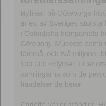
Nyfiken på Göteborgs hi
är ett av Sveriges största
i Ostindiska kompaniets 
Göteborg. Museets samling
föremål och två miljoner b
100 000 volymer. I Carlott
samlingarna som de persone
händelser de berör.
Carlotta växer ständigt. H