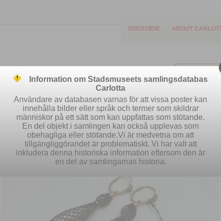
OVERVIEW
ABOUT CARLOT
Information om Stadsmuseets samlingsdatabas
Carlotta
Användare av databasen varnas för att vissa poster kan
innehålla bilder eller språk och termer som skildrar
människor på ett sätt som kan uppfattas som stötande.
Easy search
Advanced search
S
En del objekt i samlingen kan också upplevas som
obehagliga eller stötande.Vi är medvetna om att
tillgängliggörandet är problematiskt. Vi har valt att
inkludera denna historiska information eftersom den är
en del av samlingarnas historia.