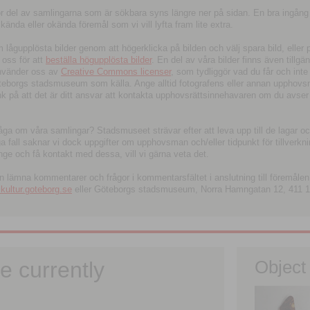
tor del av samlingarna som är sökbara syns längre ner på sidan. En bra ingång
ända eller okända föremål som vi vill lyfta fram lite extra.
ågupplösta bilder genom att högerklicka på bilden och välj spara bild, eller pdf
oss för att
beställa högupplösta bilder
. En del av våra bilder finns även tillgä
använder oss av
Creative Commons licenser
, som tydliggör vad du får och inte
öteborgs stadsmuseum som källa. Ange alltid fotografens eller annan upphov
änk på att det är ditt ansvar att kontakta upphovsrättsinnehavaren om du avser
fråga om våra samlingar? Stadsmuseet strävar efter att leva upp till de lagar oc
iga fall saknar vi dock uppgifter om upphovsman och/eller tidpunkt för tillverk
nge och få kontakt med dessa, vill vi gärna veta det.
an lämna kommentarer och frågor i kommentarsfältet i anslutning till föremålen 
ltur.goteborg.se
eller Göteborgs stadsmuseum, Norra Hamngatan 12, 411 1
e currently
Object