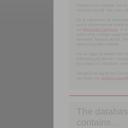
Carlotta växer ständigt. Hur s
Veckans föremål. Här visas välk
Du är välkommen att ladda hem l
också välkommen att kontakta 
via
Wikimedia Commons
. Vi 
publicering, vänligen uppge G
alternativt ”fotograf okänd”. T
upphovsskyddat material.
Har du något att berätta eller 
publicering på internet. I soml
kan hjälpa oss identifiera, nam
Hör gärna av dig till oss! Du k
oss direkt via:
stadsmuseum@ku
The databas
contains...