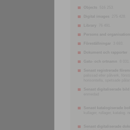
Objects
516 253.
Digital images
275 428.
Library
76 491.
Persons and organisatio
Föreställningar
3 693.
Dokument och rapporter
Gatu- och ortnamn
8 031.
Senast registrerade förem
palissad eller pålverk, förs
horisontella, spetsade pålar
Senast digitaliserade bild
enmedad
Senast katalogiserade bo
kullager, rullager, katalog.
Senast digitaliserade do