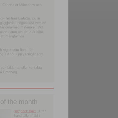
 i Carlotta är Månadens och
-filer från Carlotta. Du är
ngliggjorda i högupplöst version
 får göra med materialet. Vid
smans namn om detta är känt,
 att mångfaldiga
h regler som finns för
ning. Har du upplysningar som
och bilderna, eller kontakta
4 Göteborg.
 of the month
solfjäder; fläkt
; Liten
handhållen fläkt i