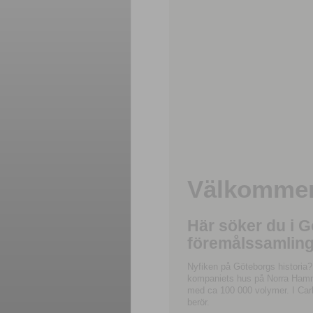
Välkommen 
Här söker du i 
föremålssamling
Nyfiken på Göteborgs historia?
kompaniets hus på Norra Hamnga
med ca 100 000 volymer. I Carl
berör.