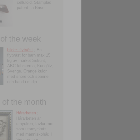
celluloid. Stämplad
patent La Brise.
 of the week
bilder; flytväst
; En
flytväst för barn max 15
kg av märket Sekurit,
ABC-fabrikerna, Kungälv,
Sverige. Orange kulör
med snöre och spänne
och band i midja.
of the month
Hårarbeten
;
Hårarbeten är
smycken, tavlor mm
som utsmyckats
med människohår. I
Sverige, har