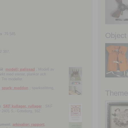
Object
ns
79 545.
2 387.
ål
modell; palissad
; Modell av
tärkt med stenar, plankor och
. Tre modeller.
spark; meddon
; sparkstötting,
Theme 
k
SKF kullager, rullager
; SKF
 nr 2401 S.- Göteborg, 162
kument
arkivalier; rapport;