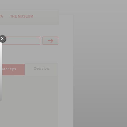
TA
THE MUSEUM
X
Overview
earch tips