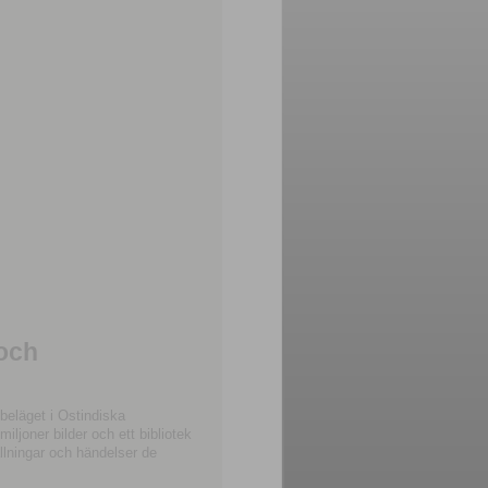
 och
beläget i Ostindiska
joner bilder och ett bibliotek
llningar och händelser de