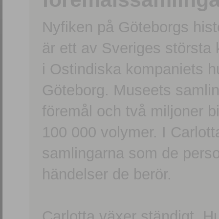
Nyfiken på Göteborgs hi
är ett av Sveriges största
i Ostindiska kompaniets 
Göteborg. Museets samling
föremål och två miljoner b
100 000 volymer. I Carlott
samlingarna som de persone
händelser de berör.
Carlotta växer ständigt. H