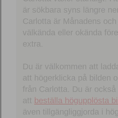
är sökbara syns längre ner
Carlotta är Månadens och
välkända eller okända förem
extra.
Du är välkommen att ladd
att högerklicka på bilden oc
från Carlotta. Du är ocks
att
beställa högupplösta bi
även tillgängliggjorda i h