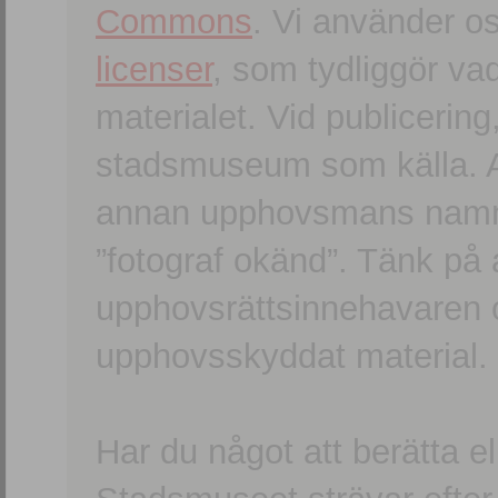
Commons
. Vi använder o
licenser
, som tydliggör va
materialet. Vid publicerin
stadsmuseum som källa. An
annan upphovsmans namn o
”fotograf okänd”. Tänk på a
upphovsrättsinnehavaren 
upphovsskyddat material.
Har du något att berätta e