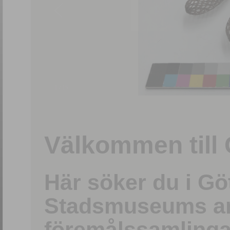
1
/
15
Välkommen till 
Här söker du i G
Stadsmuseums ark
föremålssamlinga