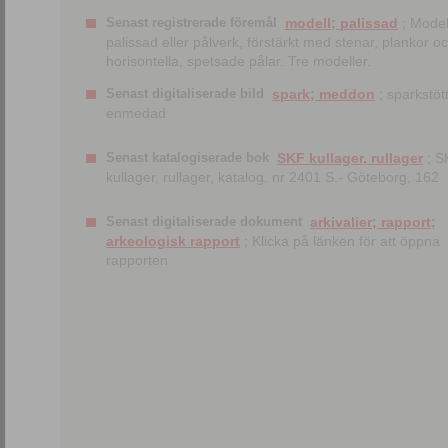
Senast registrerade föremål
modell; palissad
; Model
palissad eller pålverk, förstärkt med stenar, plankor o
horisontella, spetsade pålar. Tre modeller.
Senast digitaliserade bild
spark; meddon
; sparkstött
enmedad
Senast katalogiserade bok
SKF kullager, rullager
; S
kullager, rullager, katalog. nr 2401 S.- Göteborg, 162
Senast digitaliserade dokument
arkivalier; rapport;
arkeologisk rapport
; Klicka på länken för att öppna
rapporten