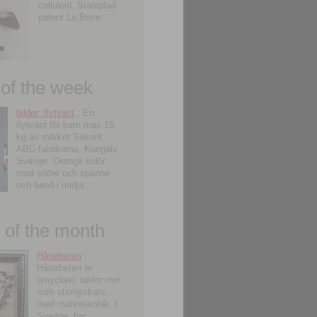
celluloid. Stämplad
patent La Brise.
 of the week
bilder; flytväst
; En
flytväst för barn max 15
kg av märket Sekurit,
ABC-fabrikerna, Kungälv,
Sverige. Orange kulör
med snöre och spänne
och band i midja.
of the month
Hårarbeten
;
Hårarbeten är
smycken, tavlor mm
som utsmyckats
med människohår. I
Sverige, har