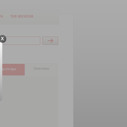
TA
THE MUSEUM
X
Overview
earch tips