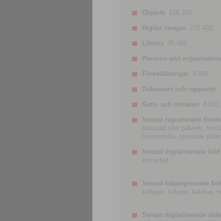
Objects
516 253.
Digital images
275 428.
Library
76 491.
Persons and organisatio
Föreställningar
3 693.
Dokument och rapporter
Gatu- och ortnamn
8 031.
Senast registrerade förem
palissad eller pålverk, förs
horisontella, spetsade pålar
Senast digitaliserade bild
enmedad
Senast katalogiserade bo
kullager, rullager, katalog.
Senast digitaliserade do