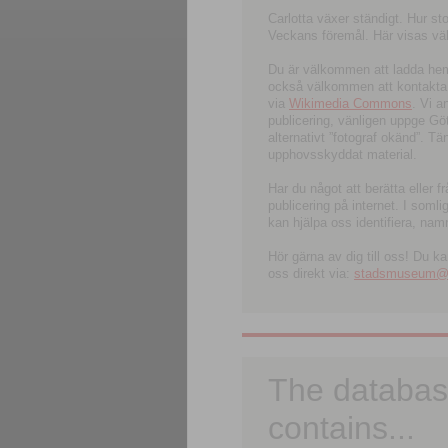
Carlotta växer ständigt. Hur s
Veckans föremål. Här visas välk
Du är välkommen att ladda hem l
också välkommen att kontakta 
via
Wikimedia Commons
. Vi 
publicering, vänligen uppge G
alternativt ”fotograf okänd”. T
upphovsskyddat material.
Har du något att berätta eller 
publicering på internet. I soml
kan hjälpa oss identifiera, nam
Hör gärna av dig till oss! Du k
oss direkt via:
stadsmuseum@ku
The databas
contains...