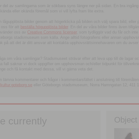
tor del av samlingarna som är sökbara syns längre ner på sidan. En bra ingång
ända eller okända föremål som vi vill lyfta fram lite extra.
ågupplösta bilder genom att högerklicka på bilden och välj spara bild, eller pdf
oss för att
beställa högupplösta bilder
. En del av våra bilder finns även tillgä
använder oss av
Creative Commons licenser
, som tydliggör vad du får och inte
öteborgs stadsmuseum som källa. Ange alltid fotografens eller annan upphov
änk på att det är ditt ansvar att kontakta upphovsrättsinnehavaren om du avser
fråga om våra samlingar? Stadsmuseet strävar efter att leva upp till de lagar oc
iga fall saknar vi dock uppgifter om upphovsman och/eller tidpunkt för tillverk
nge och få kontakt med dessa, vill vi gärna veta det.
an lämna kommentarer och frågor i kommentarsfältet i anslutning till föremålen 
ltur.goteborg.se
eller Göteborgs stadsmuseum, Norra Hamngatan 12, 411 1
e currently
Object