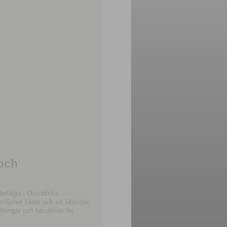
 och
beläget i Ostindiska
joner bilder och ett bibliotek
llningar och händelser de