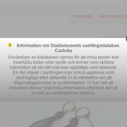
OVERVIEW
ABOUT CARLOT
Information om Stadsmuseets samlingsdatabas
Carlotta
Användare av databasen varnas för att vissa poster kan
innehålla bilder eller språk och termer som skildrar
människor på ett sätt som kan uppfattas som stötande.
Easy search
Advanced search
S
En del objekt i samlingen kan också upplevas som
obehagliga eller stötande.Vi är medvetna om att
tillgängliggörandet är problematiskt. Vi har valt att
inkludera denna historiska information eftersom den är
en del av samlingarnas historia.