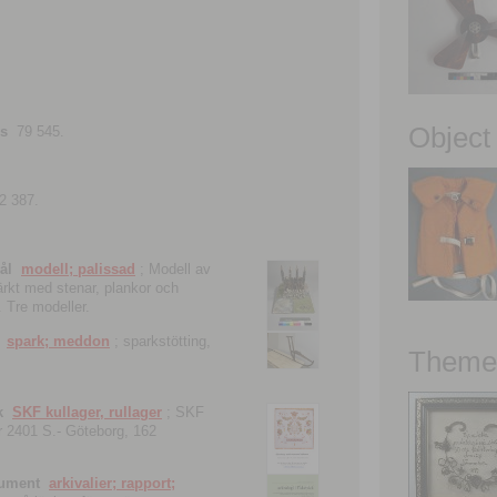
Object
ns
79 545.
2 387.
ål
modell; palissad
; Modell av
tärkt med stenar, plankor och
. Tre modeller.
spark; meddon
; sparkstötting,
Theme 
k
SKF kullager, rullager
; SKF
 nr 2401 S.- Göteborg, 162
kument
arkivalier; rapport;