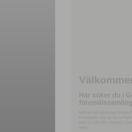
Välkommen 
Här söker du i 
föremålssamling
Nyfiken på Göteborgs historia?
kompaniets hus på Norra Hamnga
med ca 100 000 volymer. I Carl
berör.