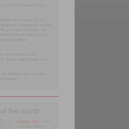
 i Carlotta är Månadens och
-filer från Carlotta. Du är
ngliggjorda i högupplöst version
 får göra med materialet. Vid
smans namn om detta är känt,
 att mångfaldiga
h regler som finns för
ning. Har du upplysningar som
och bilderna, eller kontakta
4 Göteborg.
 of the month
solfjäder; fläkt
; Liten
handhållen fläkt i