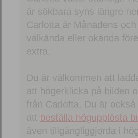
är sökbara syns längre ner
Carlotta är Månadens och
välkända eller okända förem
extra.
Du är välkommen att ladd
att högerklicka på bilden oc
från Carlotta. Du är ocks
att
beställa högupplösta bi
även tillgängliggjorda i h