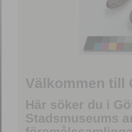
1
/
15
Välkommen till 
Här söker du i G
Stadsmuseums ark
föremålssamlinga