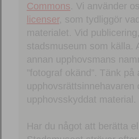
Commons
. Vi använder o
licenser
, som tydliggör va
materialet. Vid publicerin
stadsmuseum som källa. An
annan upphovsmans namn o
”fotograf okänd”. Tänk på a
upphovsrättsinnehavaren 
upphovsskyddat material.
Har du något att berätta e