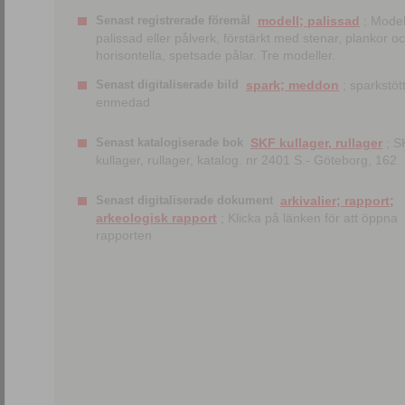
Senast registrerade föremål
modell; palissad
; Model
palissad eller pålverk, förstärkt med stenar, plankor o
horisontella, spetsade pålar. Tre modeller.
Senast digitaliserade bild
spark; meddon
; sparkstött
enmedad
Senast katalogiserade bok
SKF kullager, rullager
; S
kullager, rullager, katalog. nr 2401 S.- Göteborg, 162
Senast digitaliserade dokument
arkivalier; rapport;
arkeologisk rapport
; Klicka på länken för att öppna
rapporten