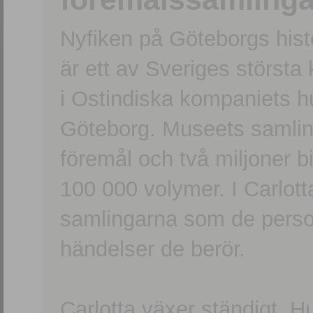
Nyfiken på Göteborgs hi
är ett av Sveriges största
i Ostindiska kompaniets 
Göteborg. Museets samling
föremål och två miljoner b
100 000 volymer. I Carlott
samlingarna som de persone
händelser de berör.
Carlotta växer ständigt. H