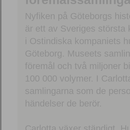
Nyfiken på Göteborgs hi
är ett av Sveriges största
i Ostindiska kompaniets 
Göteborg. Museets samling
föremål och två miljoner b
100 000 volymer. I Carlott
samlingarna som de persone
händelser de berör.
Carlotta växer ständigt. H