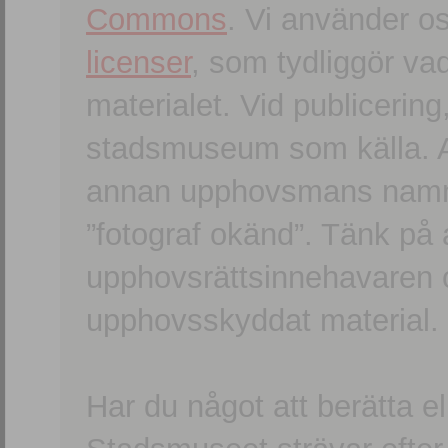
Commons
. Vi använder o
licenser
, som tydliggör va
materialet. Vid publicerin
stadsmuseum som källa. An
annan upphovsmans namn o
”fotograf okänd”. Tänk på a
upphovsrättsinnehavaren 
upphovsskyddat material.
Har du något att berätta e