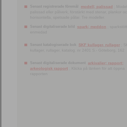
Senast registrerade föremål
modell; palissad
; Model
palissad eller pålverk, förstärkt med stenar, plankor o
horisontella, spetsade pålar. Tre modeller.
Senast digitaliserade bild
spark; meddon
; sparkstött
enmedad
Senast katalogiserade bok
SKF kullager, rullager
; S
kullager, rullager, katalog. nr 2401 S.- Göteborg, 162
Senast digitaliserade dokument
arkivalier; rapport;
arkeologisk rapport
; Klicka på länken för att öppna
rapporten