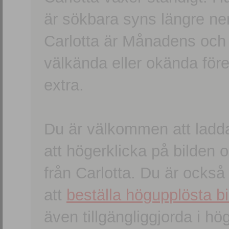
är sökbara syns längre ner
Carlotta är Månadens och
välkända eller okända förem
extra.
Du är välkommen att ladd
att högerklicka på bilden oc
från Carlotta. Du är ocks
att
beställa högupplösta bi
även tillgängliggjorda i h