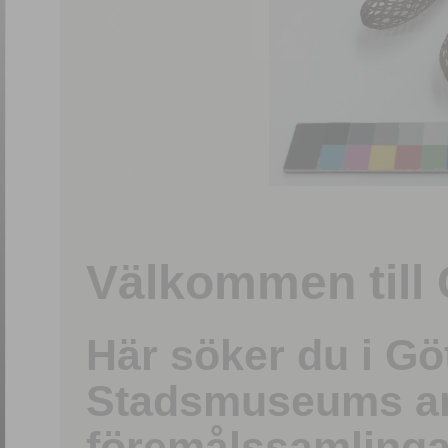
1
/
15
Välkommen till 
Här söker du i G
Stadsmuseums ark
föremålssamlinga