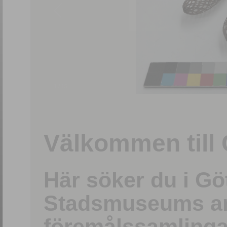
1
/
15
Välkommen till 
Här söker du i G
Stadsmuseums ark
föremålssamlinga