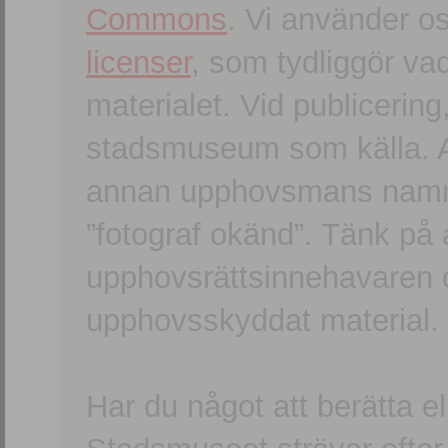
Commons
. Vi använder o
licenser
, som tydliggör va
materialet. Vid publicerin
stadsmuseum som källa. An
annan upphovsmans namn o
”fotograf okänd”. Tänk på a
upphovsrättsinnehavaren 
upphovsskyddat material.
Har du något att berätta e