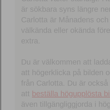
är sökbara syns längre ner
Carlotta är Månadens och
välkända eller okända förem
extra.
Du är välkommen att ladd
att högerklicka på bilden oc
från Carlotta. Du är ocks
att
beställa högupplösta bi
även tillgängliggjorda i h