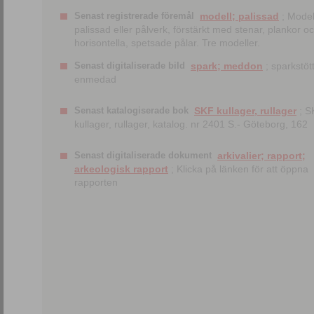
Senast registrerade föremål
modell; palissad
; Model
palissad eller pålverk, förstärkt med stenar, plankor o
horisontella, spetsade pålar. Tre modeller.
Senast digitaliserade bild
spark; meddon
; sparkstött
enmedad
Senast katalogiserade bok
SKF kullager, rullager
; S
kullager, rullager, katalog. nr 2401 S.- Göteborg, 162
Senast digitaliserade dokument
arkivalier; rapport;
arkeologisk rapport
; Klicka på länken för att öppna
rapporten