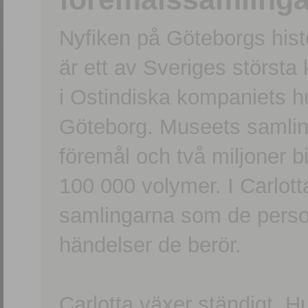
Nyfiken på Göteborgs hi
är ett av Sveriges största
i Ostindiska kompaniets 
Göteborg. Museets samling
föremål och två miljoner b
100 000 volymer. I Carlott
samlingarna som de persone
händelser de berör.
Carlotta växer ständigt. H