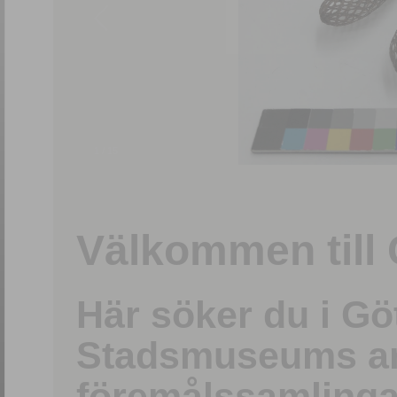
1
/
15
Välkommen till 
Här söker du i G
Stadsmuseums ark
föremålssamlinga