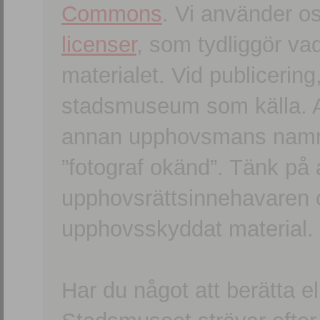
Commons
. Vi använder o
licenser
, som tydliggör va
materialet. Vid publicerin
stadsmuseum som källa. An
annan upphovsmans namn o
”fotograf okänd”. Tänk på a
upphovsrättsinnehavaren 
upphovsskyddat material.
Har du något att berätta e