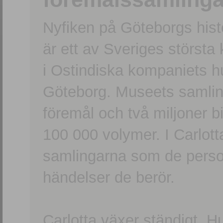
Nyfiken på Göteborgs hi
är ett av Sveriges största
i Ostindiska kompaniets 
Göteborg. Museets samling
föremål och två miljoner b
100 000 volymer. I Carlott
samlingarna som de persone
händelser de berör.
Carlotta växer ständigt. H