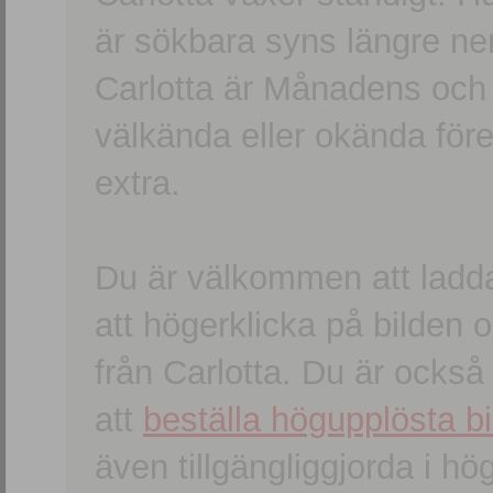
är sökbara syns längre ner
Carlotta är Månadens och
välkända eller okända förem
extra.
Du är välkommen att ladd
att högerklicka på bilden oc
från Carlotta. Du är ocks
att
beställa högupplösta bi
även tillgängliggjorda i h