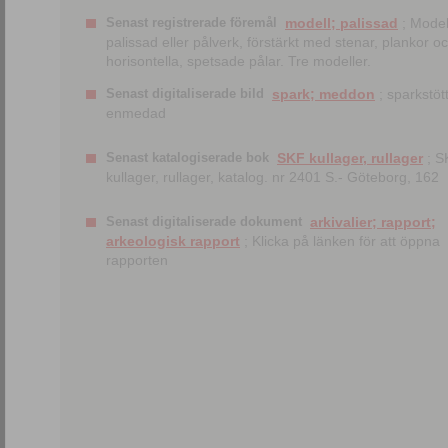
Senast registrerade föremål
modell; palissad
; Model
palissad eller pålverk, förstärkt med stenar, plankor o
horisontella, spetsade pålar. Tre modeller.
Senast digitaliserade bild
spark; meddon
; sparkstött
enmedad
Senast katalogiserade bok
SKF kullager, rullager
; S
kullager, rullager, katalog. nr 2401 S.- Göteborg, 162
Senast digitaliserade dokument
arkivalier; rapport;
arkeologisk rapport
; Klicka på länken för att öppna
rapporten