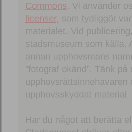
Commons
. Vi använder o
licenser
, som tydliggör va
materialet. Vid publicerin
stadsmuseum som källa. An
annan upphovsmans namn o
”fotograf okänd”. Tänk på a
upphovsrättsinnehavaren 
upphovsskyddat material.
Har du något att berätta e