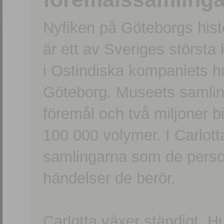
Nyfiken på Göteborgs hi
är ett av Sveriges största
i Ostindiska kompaniets 
Göteborg. Museets samling
föremål och två miljoner b
100 000 volymer. I Carlott
samlingarna som de persone
händelser de berör.
Carlotta växer ständigt. H