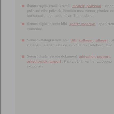
Senast registrerade föremål
modell; palissad
; Model
palissad eller pålverk, förstärkt med stenar, plankor o
horisontella, spetsade pålar. Tre modeller.
Senast digitaliserade bild
spark; meddon
; sparkstött
enmedad
Senast katalogiserade bok
SKF kullager, rullager
; S
kullager, rullager, katalog. nr 2401 S.- Göteborg, 162
Senast digitaliserade dokument
arkivalier; rapport;
arkeologisk rapport
; Klicka på länken för att öppna
rapporten