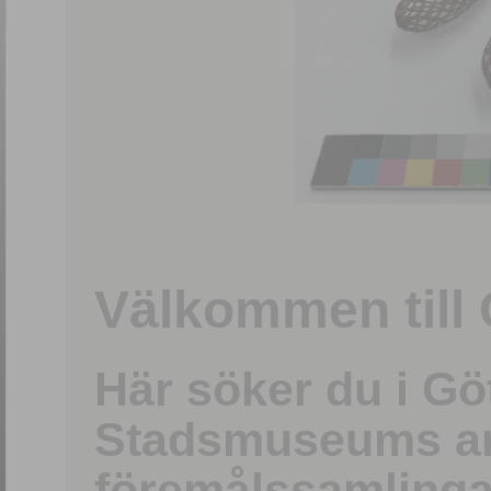
1
/
15
Välkommen till 
Här söker du i G
Stadsmuseums ark
föremålssamlinga