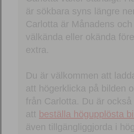
är sökbara syns längre ner
Carlotta är Månadens och
välkända eller okända förem
extra.
Du är välkommen att ladd
att högerklicka på bilden oc
från Carlotta. Du är ocks
att
beställa högupplösta bi
även tillgängliggjorda i h