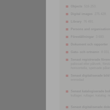
Objects
516 253.
Digital images
275 428.
Library
76 491.
Persons and organisatio
Föreställningar
3 693.
Dokument och rapporter
Gatu- och ortnamn
8 031.
Senast registrerade förem
palissad eller pålverk, förs
horisontella, spetsade pålar
Senast digitaliserade bild
enmedad
Senast katalogiserade bo
kullager, rullager, katalog.
Senast digitaliserade do