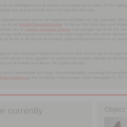
tor del av samlingarna som är sökbara syns längre ner på sidan. En bra ingång
ända eller okända föremål som vi vill lyfta fram lite extra.
ågupplösta bilder genom att högerklicka på bilden och välj spara bild, eller pdf
oss för att
beställa högupplösta bilder
. En del av våra bilder finns även tillgä
använder oss av
Creative Commons licenser
, som tydliggör vad du får och inte
öteborgs stadsmuseum som källa. Ange alltid fotografens eller annan upphov
änk på att det är ditt ansvar att kontakta upphovsrättsinnehavaren om du avser
fråga om våra samlingar? Stadsmuseet strävar efter att leva upp till de lagar oc
iga fall saknar vi dock uppgifter om upphovsman och/eller tidpunkt för tillverk
nge och få kontakt med dessa, vill vi gärna veta det.
an lämna kommentarer och frågor i kommentarsfältet i anslutning till föremålen 
ltur.goteborg.se
eller Göteborgs stadsmuseum, Norra Hamngatan 12, 411 1
e currently
Object