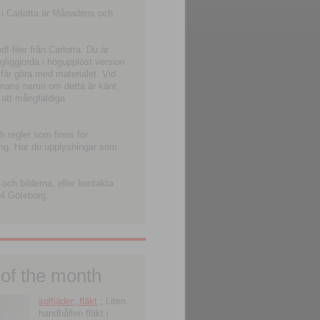
 i Carlotta är Månadens och
-filer från Carlotta. Du är
ngliggjorda i högupplöst version
 får göra med materialet. Vid
smans namn om detta är känt,
 att mångfaldiga
h regler som finns för
ning. Har du upplysningar som
och bilderna, eller kontakta
4 Göteborg.
 of the month
solfjäder; fläkt
; Liten
handhållen fläkt i