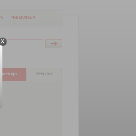
TA
THE MUSEUM
X
Overview
earch tips