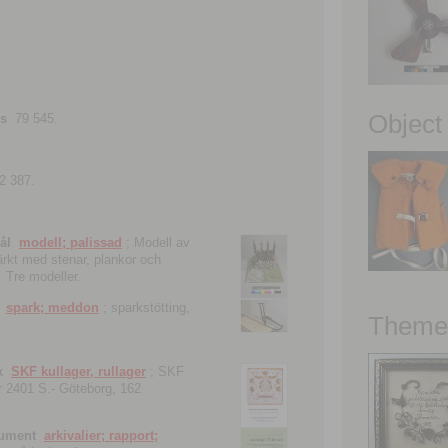
Object
ns
79 545.
2 387.
ål
modell; palissad
; Modell av
tärkt med stenar, plankor och
. Tre modeller.
spark; meddon
; sparkstötting,
Theme 
k
SKF kullager, rullager
; SKF
 nr 2401 S.- Göteborg, 162
kument
arkivalier; rapport;