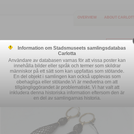
OVERVIEW
ABOUT CARLOT
Information om Stadsmuseets samlingsdatabas
Carlotta
Användare av databasen varnas för att vissa poster kan
innehålla bilder eller språk och termer som skildrar
människor på ett sätt som kan uppfattas som stötande.
Easy search
Advanced search
S
En del objekt i samlingen kan också upplevas som
obehagliga eller stötande.Vi är medvetna om att
tillgängliggörandet är problematiskt. Vi har valt att
inkludera denna historiska information eftersom den är
en del av samlingarnas historia.