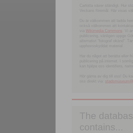
Carlotta växer ständigt. Hur s
Veckans föremål. Här visas välk
Du är välkommen att ladda hem l
också välkommen att kontakta 
via
Wikimedia Commons
. Vi 
publicering, vänligen uppge G
alternativt ”fotograf okänd”. T
upphovsskyddat material.
Har du något att berätta eller 
publicering på internet. I soml
kan hjälpa oss identifiera, nam
Hör gärna av dig till oss! Du k
oss direkt via:
stadsmuseum@ku
The databas
contains...