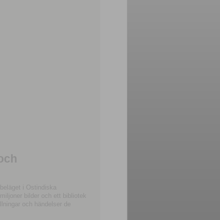
 och
beläget i Ostindiska
joner bilder och ett bibliotek
llningar och händelser de