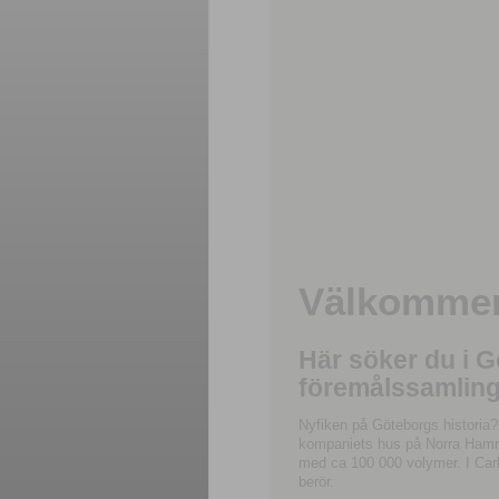
Välkommen 
Här söker du i 
föremålssamling
Nyfiken på Göteborgs historia?
kompaniets hus på Norra Hamnga
med ca 100 000 volymer. I Carl
berör.