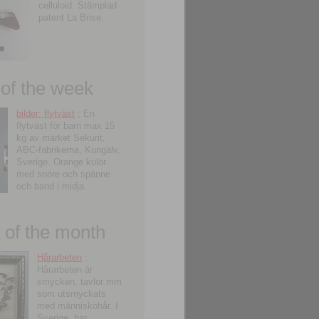
celluloid. Stämplad
patent La Brise.
 of the week
bilder; flytväst
; En
flytväst för barn max 15
kg av märket Sekurit,
ABC-fabrikerna, Kungälv,
Sverige. Orange kulör
med snöre och spänne
och band i midja.
of the month
Hårarbeten
;
Hårarbeten är
smycken, tavlor mm
som utsmyckats
med människohår. I
Sverige, har