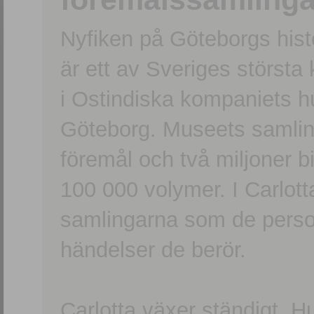
Nyfiken på Göteborgs hi
är ett av Sveriges största
i Ostindiska kompaniets 
Göteborg. Museets samling
föremål och två miljoner b
100 000 volymer. I Carlott
samlingarna som de persone
händelser de berör.
Carlotta växer ständigt. H