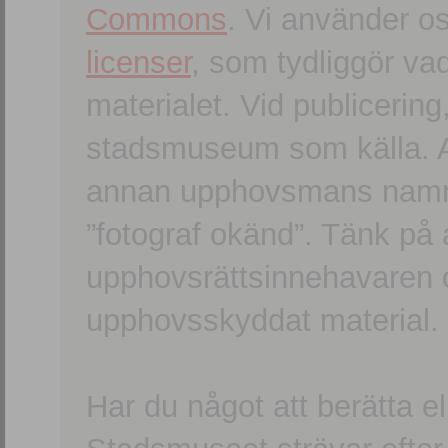
Commons
. Vi använder o
licenser
, som tydliggör va
materialet. Vid publicerin
stadsmuseum som källa. An
annan upphovsmans namn o
”fotograf okänd”. Tänk på a
upphovsrättsinnehavaren 
upphovsskyddat material.
Har du något att berätta e