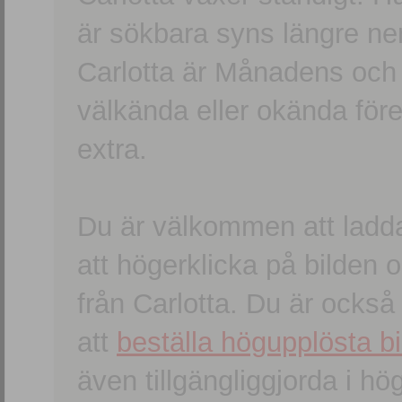
är sökbara syns längre ner
Carlotta är Månadens och
välkända eller okända förem
extra.
Du är välkommen att ladd
att högerklicka på bilden oc
från Carlotta. Du är ocks
att
beställa högupplösta bi
även tillgängliggjorda i h