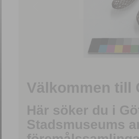
1
/
15
Välkommen till 
Här söker du i G
Stadsmuseums ark
föremålssamlinga