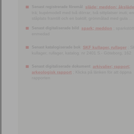
Senast registrerade föremål
släde; meddon; åksläd
trä; kupémodell med två dörrar; två sittplatser inuti; en
ståplats framtill och en baktill; grönmålad med gula ...
Senast digitaliserade bild
spark; meddon
; sparkstött
enmedad
Senast katalogiserade bok
SKF kullager, rullager
; S
kullager, rullager, katalog. nr 2401 S.- Göteborg, 162
Senast digitaliserade dokument
arkivalier; rapport;
arkeologisk rapport
; Klicka på länken för att öppna
rapporten