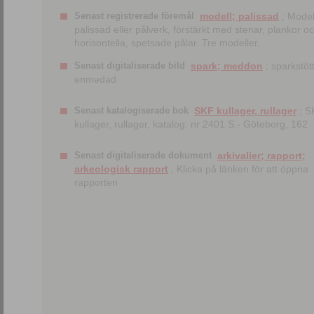
Senast registrerade föremål
modell; palissad
; Model
palissad eller pålverk, förstärkt med stenar, plankor o
horisontella, spetsade pålar. Tre modeller.
Senast digitaliserade bild
spark; meddon
; sparkstött
enmedad
Senast katalogiserade bok
SKF kullager, rullager
; S
kullager, rullager, katalog. nr 2401 S.- Göteborg, 162
Senast digitaliserade dokument
arkivalier; rapport;
arkeologisk rapport
; Klicka på länken för att öppna
rapporten