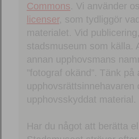
Commons
. Vi använder o
licenser
, som tydliggör va
materialet. Vid publicerin
stadsmuseum som källa. An
annan upphovsmans namn o
”fotograf okänd”. Tänk på a
upphovsrättsinnehavaren 
upphovsskyddat material.
Har du något att berätta e