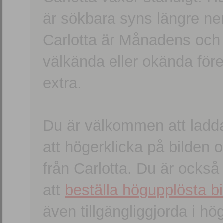
är sökbara syns längre ner
Carlotta är Månadens och
välkända eller okända förem
extra.
Du är välkommen att ladd
att högerklicka på bilden oc
från Carlotta. Du är ocks
att
beställa högupplösta bi
även tillgängliggjorda i h