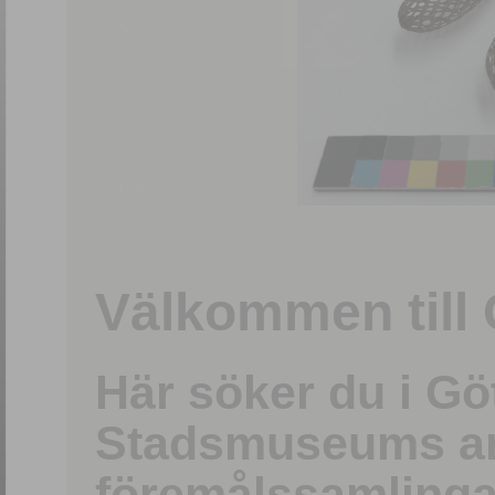
1
/
15
Välkommen till 
Här söker du i G
Stadsmuseums ark
föremålssamlinga