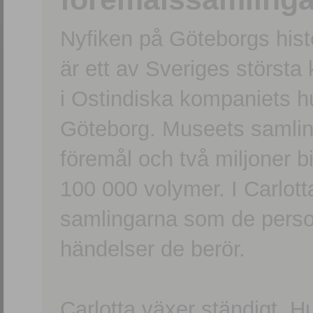
Nyfiken på Göteborgs hi
är ett av Sveriges största
i Ostindiska kompaniets 
Göteborg. Museets samling
föremål och två miljoner b
100 000 volymer. I Carlott
samlingarna som de persone
händelser de berör.
Carlotta växer ständigt. H