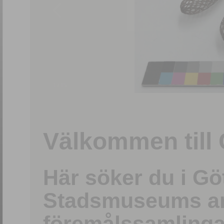
1
/
15
Välkommen till 
Här söker du i G
Stadsmuseums ark
föremålssamlinga