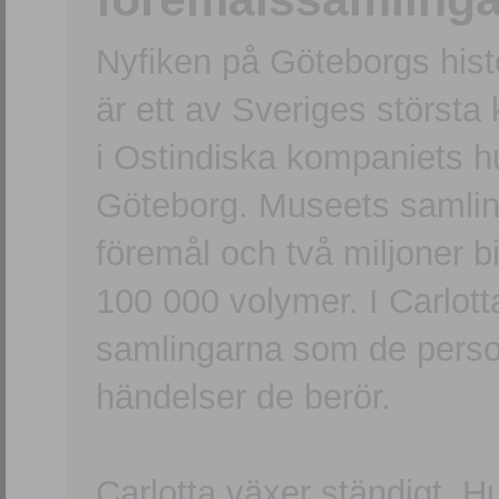
Nyfiken på Göteborgs hi
är ett av Sveriges största
i Ostindiska kompaniets 
Göteborg. Museets samling
föremål och två miljoner b
100 000 volymer. I Carlott
samlingarna som de persone
händelser de berör.
Carlotta växer ständigt. H