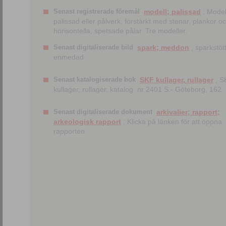
Senast registrerade föremål
modell; palissad
; Model
palissad eller pålverk, förstärkt med stenar, plankor o
horisontella, spetsade pålar. Tre modeller.
Senast digitaliserade bild
spark; meddon
; sparkstött
enmedad
Senast katalogiserade bok
SKF kullager, rullager
; S
kullager, rullager, katalog. nr 2401 S.- Göteborg, 162
Senast digitaliserade dokument
arkivalier; rapport;
arkeologisk rapport
; Klicka på länken för att öppna
rapporten