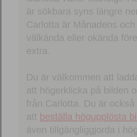
är sökbara syns längre ner
Carlotta är Månadens och
välkända eller okända förem
extra.
Du är välkommen att ladd
att högerklicka på bilden oc
från Carlotta. Du är ocks
att
beställa högupplösta bi
även tillgängliggjorda i h