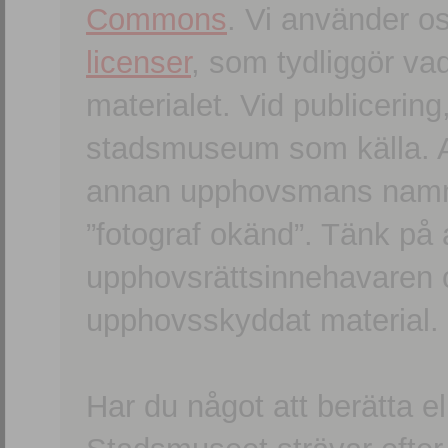
Commons
. Vi använder o
licenser
, som tydliggör va
materialet. Vid publicerin
stadsmuseum som källa. An
annan upphovsmans namn o
”fotograf okänd”. Tänk på a
upphovsrättsinnehavaren 
upphovsskyddat material.
Har du något att berätta e