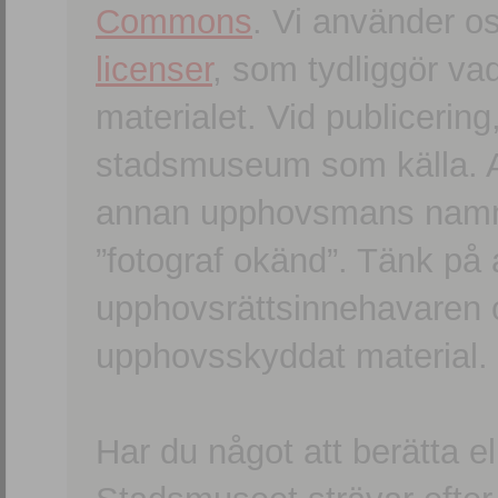
Commons
. Vi använder o
licenser
, som tydliggör va
materialet. Vid publicerin
stadsmuseum som källa. An
annan upphovsmans namn o
”fotograf okänd”. Tänk på a
upphovsrättsinnehavaren 
upphovsskyddat material.
Har du något att berätta e