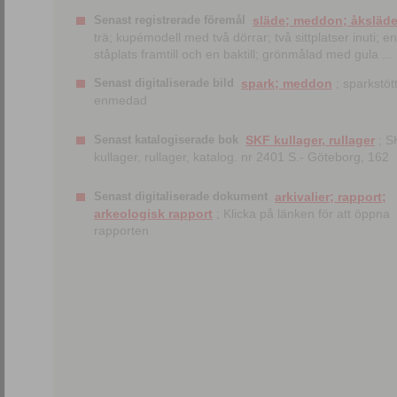
Senast registrerade föremål
släde; meddon; åksläd
trä; kupémodell med två dörrar; två sittplatser inuti; en
ståplats framtill och en baktill; grönmålad med gula ...
Senast digitaliserade bild
spark; meddon
; sparkstött
enmedad
Senast katalogiserade bok
SKF kullager, rullager
; S
kullager, rullager, katalog. nr 2401 S.- Göteborg, 162
Senast digitaliserade dokument
arkivalier; rapport;
arkeologisk rapport
; Klicka på länken för att öppna
rapporten