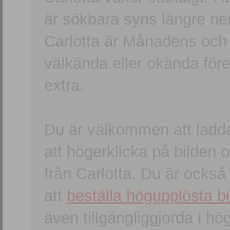
är sökbara syns längre ner
Carlotta är Månadens och
välkända eller okända förem
extra.
Du är välkommen att ladd
att högerklicka på bilden oc
från Carlotta. Du är ocks
att
beställa högupplösta bi
även tillgängliggjorda i h