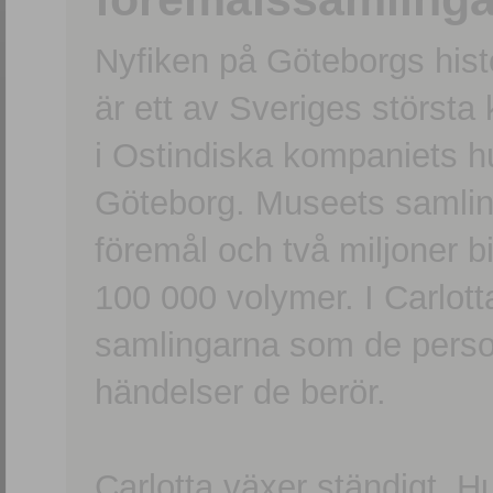
Nyfiken på Göteborgs hi
är ett av Sveriges största
i Ostindiska kompaniets 
Göteborg. Museets samling
föremål och två miljoner b
100 000 volymer. I Carlott
samlingarna som de persone
händelser de berör.
Carlotta växer ständigt. H