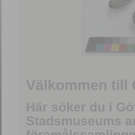
1
/
15
Välkommen till 
Här söker du i G
Stadsmuseums ark
föremålssamlinga