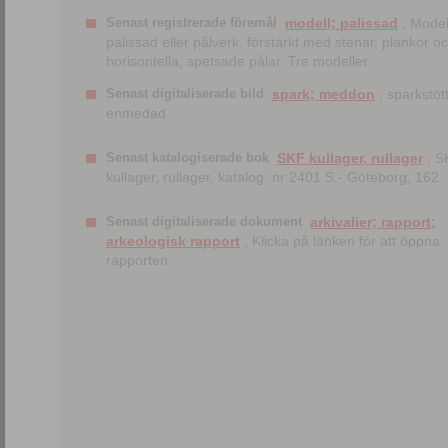
Senast registrerade föremål
modell; palissad
; Model
palissad eller pålverk, förstärkt med stenar, plankor o
horisontella, spetsade pålar. Tre modeller.
Senast digitaliserade bild
spark; meddon
; sparkstött
enmedad
Senast katalogiserade bok
SKF kullager, rullager
; S
kullager, rullager, katalog. nr 2401 S.- Göteborg, 162
Senast digitaliserade dokument
arkivalier; rapport;
arkeologisk rapport
; Klicka på länken för att öppna
rapporten