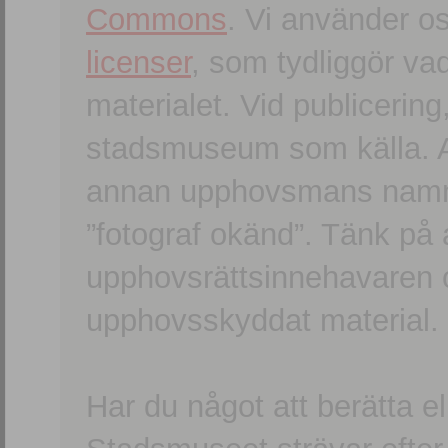
Commons
. Vi använder o
licenser
, som tydliggör va
materialet. Vid publicerin
stadsmuseum som källa. An
annan upphovsmans namn o
”fotograf okänd”. Tänk på a
upphovsrättsinnehavaren 
upphovsskyddat material.
Har du något att berätta e