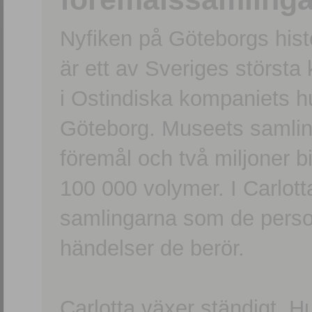
Nyfiken på Göteborgs hi
är ett av Sveriges största
i Ostindiska kompaniets 
Göteborg. Museets samling
föremål och två miljoner b
100 000 volymer. I Carlott
samlingarna som de persone
händelser de berör.
Carlotta växer ständigt. H