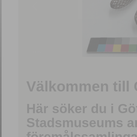
1
/
15
Välkommen till 
Här söker du i G
Stadsmuseums ark
föremålssamlinga