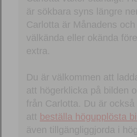
är sökbara syns längre ner
Carlotta är Månadens och
välkända eller okända förem
extra.
Du är välkommen att ladd
att högerklicka på bilden oc
från Carlotta. Du är ocks
att
beställa högupplösta bi
även tillgängliggjorda i h