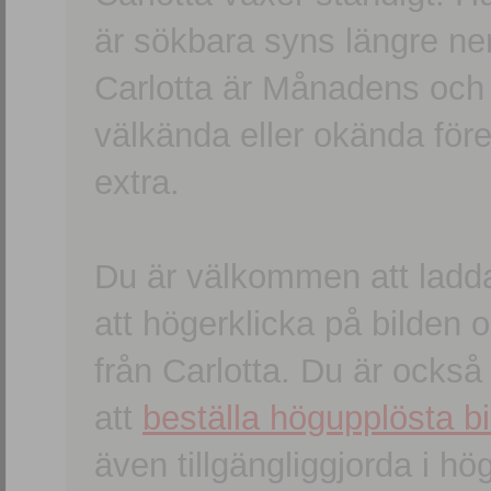
är sökbara syns längre ner
Carlotta är Månadens och
välkända eller okända förem
extra.
Du är välkommen att ladd
att högerklicka på bilden oc
från Carlotta. Du är ocks
att
beställa högupplösta bi
även tillgängliggjorda i h