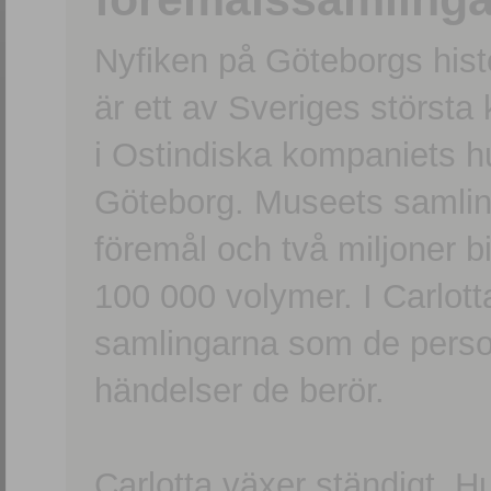
Nyfiken på Göteborgs hi
är ett av Sveriges största
i Ostindiska kompaniets 
Göteborg. Museets samling
föremål och två miljoner b
100 000 volymer. I Carlott
samlingarna som de persone
händelser de berör.
Carlotta växer ständigt. H