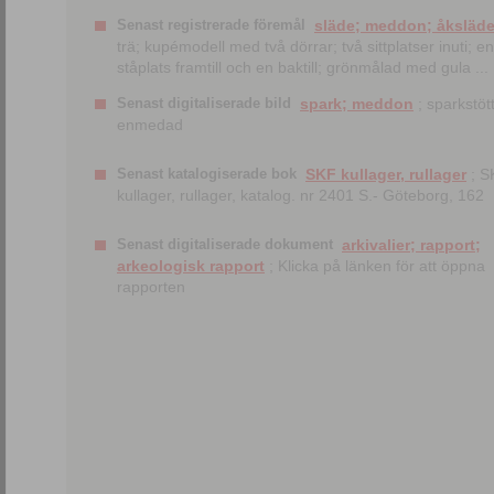
Senast registrerade föremål
släde; meddon; åksläd
trä; kupémodell med två dörrar; två sittplatser inuti; en
ståplats framtill och en baktill; grönmålad med gula ...
Senast digitaliserade bild
spark; meddon
; sparkstött
enmedad
Senast katalogiserade bok
SKF kullager, rullager
; S
kullager, rullager, katalog. nr 2401 S.- Göteborg, 162
Senast digitaliserade dokument
arkivalier; rapport;
arkeologisk rapport
; Klicka på länken för att öppna
rapporten