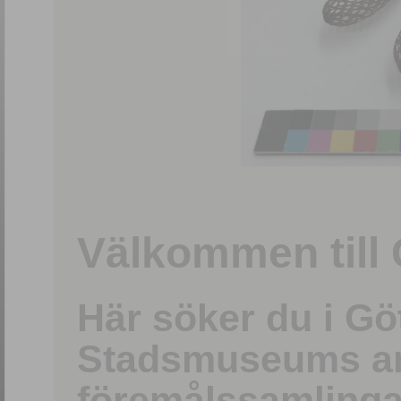
1
/
15
Välkommen till 
Här söker du i G
Stadsmuseums ark
föremålssamlinga