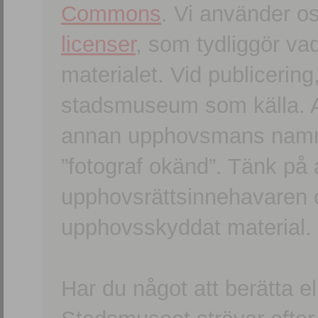
Commons
. Vi använder o
licenser
, som tydliggör va
materialet. Vid publicerin
stadsmuseum som källa. An
annan upphovsmans namn o
”fotograf okänd”. Tänk på a
upphovsrättsinnehavaren 
upphovsskyddat material.
Har du något att berätta e