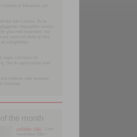
 i Carlotta är Månadens och
-filer från Carlotta. Du är
ngliggjorda i högupplöst version
 får göra med materialet. Vid
smans namn om detta är känt,
 att mångfaldiga
h regler som finns för
ning. Har du upplysningar som
och bilderna, eller kontakta
4 Göteborg.
 of the month
solfjäder; fläkt
; Liten
handhållen fläkt i