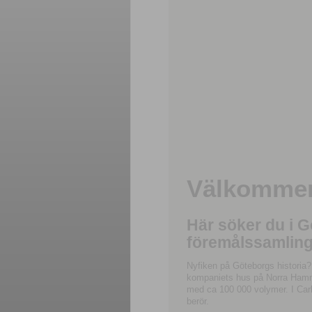
Välkommen 
Här söker du i 
föremålssamling
Nyfiken på Göteborgs historia?
kompaniets hus på Norra Hamnga
med ca 100 000 volymer. I Carl
berör.