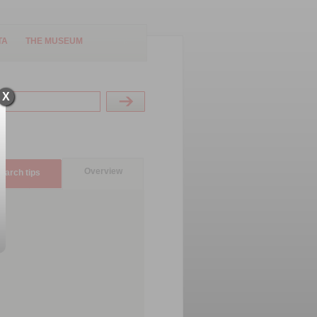
TA
THE MUSEUM
X
Overview
earch tips