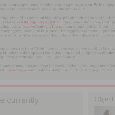
tor del av samlingarna som är sökbara syns längre ner på sidan. En bra ingång
ända eller okända föremål som vi vill lyfta fram lite extra.
ågupplösta bilder genom att högerklicka på bilden och välj spara bild, eller pdf
oss för att
beställa högupplösta bilder
. En del av våra bilder finns även tillgä
använder oss av
Creative Commons licenser
, som tydliggör vad du får och inte
öteborgs stadsmuseum som källa. Ange alltid fotografens eller annan upphov
änk på att det är ditt ansvar att kontakta upphovsrättsinnehavaren om du avser
fråga om våra samlingar? Stadsmuseet strävar efter att leva upp till de lagar oc
iga fall saknar vi dock uppgifter om upphovsman och/eller tidpunkt för tillverk
nge och få kontakt med dessa, vill vi gärna veta det.
an lämna kommentarer och frågor i kommentarsfältet i anslutning till föremålen 
ltur.goteborg.se
eller Göteborgs stadsmuseum, Norra Hamngatan 12, 411 1
e currently
Object