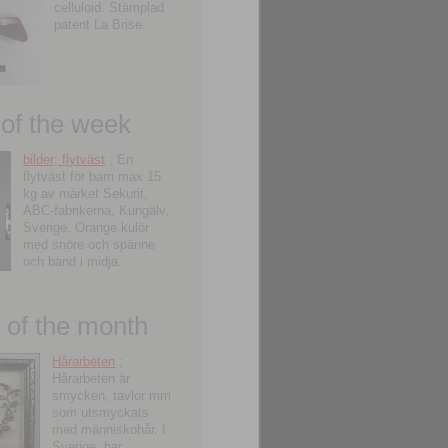
celluloid. Stämplad
patent La Brise.
 of the week
bilder; flytväst
; En
flytväst för barn max 15
kg av märket Sekurit,
ABC-fabrikerna, Kungälv,
Sverige. Orange kulör
med snöre och spänne
och band i midja.
of the month
Hårarbeten
;
Hårarbeten är
smycken, tavlor mm
som utsmyckats
med människohår. I
Sverige, har