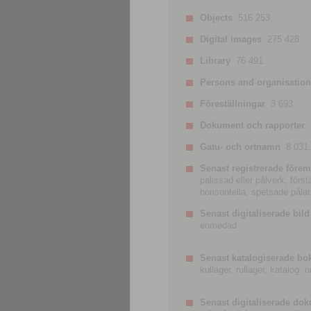
Objects
516 253.
Digital images
275 428.
Library
76 491.
Persons and organisatio
Föreställningar
3 693.
Dokument och rapporter
Gatu- och ortnamn
8 031.
Senast registrerade förem
palissad eller pålverk, förs
horisontella, spetsade pålar
Senast digitaliserade bild
enmedad
Senast katalogiserade bo
kullager, rullager, katalog.
Senast digitaliserade do