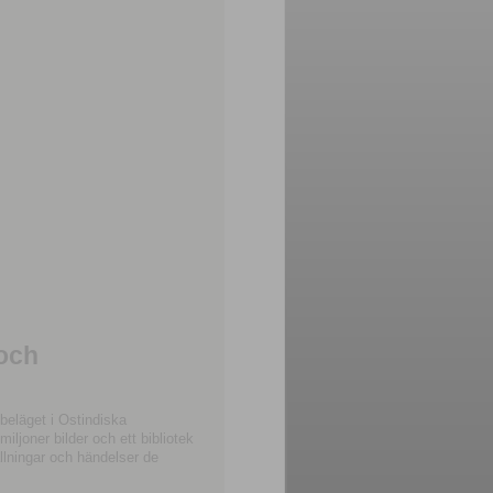
 och
beläget i Ostindiska
joner bilder och ett bibliotek
llningar och händelser de