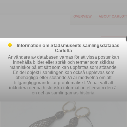
OVERVIEW
ABOUT CARLOT
Information om Stadsmuseets samlingsdatabas
Carlotta
Användare av databasen varnas för att vissa poster kan
innehålla bilder eller språk och termer som skildrar
människor på ett sätt som kan uppfattas som stötande.
Easy search
Advanced search
S
En del objekt i samlingen kan också upplevas som
obehagliga eller stötande.Vi är medvetna om att
tillgängliggörandet är problematiskt. Vi har valt att
inkludera denna historiska information eftersom den är
en del av samlingarnas historia.