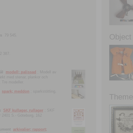
Object
ns
79 545.
2 387.
ål
modell; palissad
; Modell av
tärkt med stenar, plankor och
. Tre modeller.
spark; meddon
; sparkstötting,
Theme 
k
SKF kullager, rullager
; SKF
 nr 2401 S.- Göteborg, 162
kument
arkivalier; rapport;