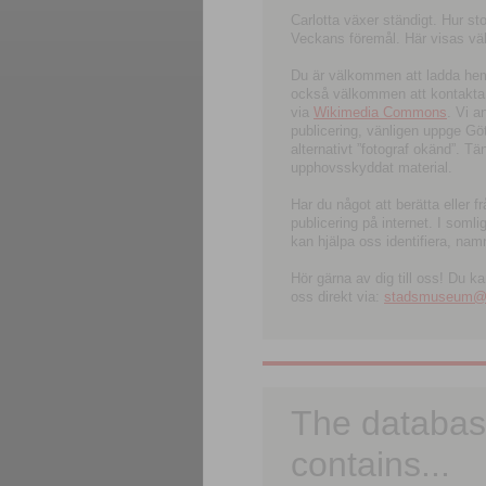
Carlotta växer ständigt. Hur s
Veckans föremål. Här visas välk
Du är välkommen att ladda hem l
också välkommen att kontakta 
via
Wikimedia Commons
. Vi 
publicering, vänligen uppge G
alternativt ”fotograf okänd”. T
upphovsskyddat material.
Har du något att berätta eller 
publicering på internet. I soml
kan hjälpa oss identifiera, nam
Hör gärna av dig till oss! Du k
oss direkt via:
stadsmuseum@ku
The databas
contains...