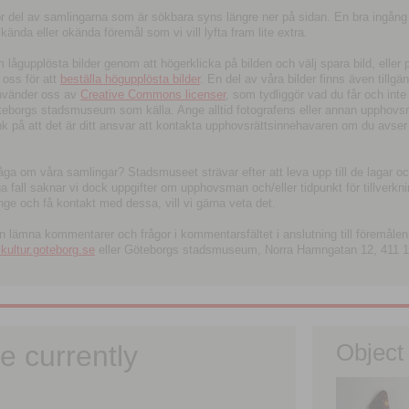
tor del av samlingarna som är sökbara syns längre ner på sidan. En bra ingång
ända eller okända föremål som vi vill lyfta fram lite extra.
ågupplösta bilder genom att högerklicka på bilden och välj spara bild, eller pdf
oss för att
beställa högupplösta bilder
. En del av våra bilder finns även tillgä
använder oss av
Creative Commons licenser
, som tydliggör vad du får och inte
öteborgs stadsmuseum som källa. Ange alltid fotografens eller annan upphov
änk på att det är ditt ansvar att kontakta upphovsrättsinnehavaren om du avser
fråga om våra samlingar? Stadsmuseet strävar efter att leva upp till de lagar oc
iga fall saknar vi dock uppgifter om upphovsman och/eller tidpunkt för tillverk
nge och få kontakt med dessa, vill vi gärna veta det.
an lämna kommentarer och frågor i kommentarsfältet i anslutning till föremålen 
ltur.goteborg.se
eller Göteborgs stadsmuseum, Norra Hamngatan 12, 411 1
e currently
Object