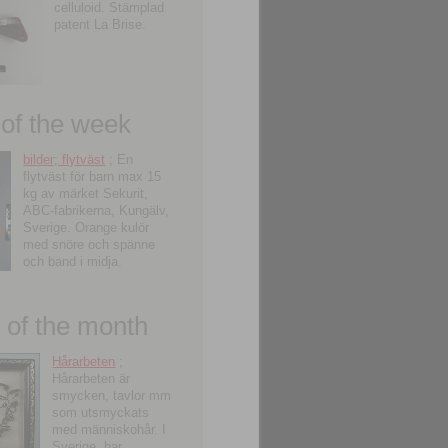
celluloid. Stämplad
patent La Brise.
 of the week
bilder; flytväst
; En
flytväst för barn max 15
kg av märket Sekurit,
ABC-fabrikerna, Kungälv,
Sverige. Orange kulör
med snöre och spänne
och band i midja.
of the month
Hårarbeten
;
Hårarbeten är
smycken, tavlor mm
som utsmyckats
med människohår. I
Sverige, har