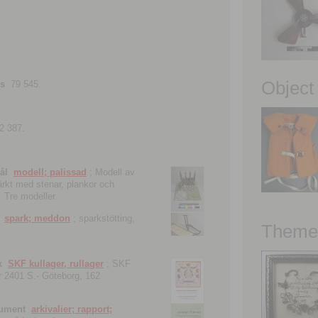
Object
ns
79 545.
2 387.
ål
modell; palissad
; Modell av
tärkt med stenar, plankor och
. Tre modeller.
spark; meddon
; sparkstötting,
Theme 
k
SKF kullager, rullager
; SKF
 nr 2401 S.- Göteborg, 162
kument
arkivalier; rapport;