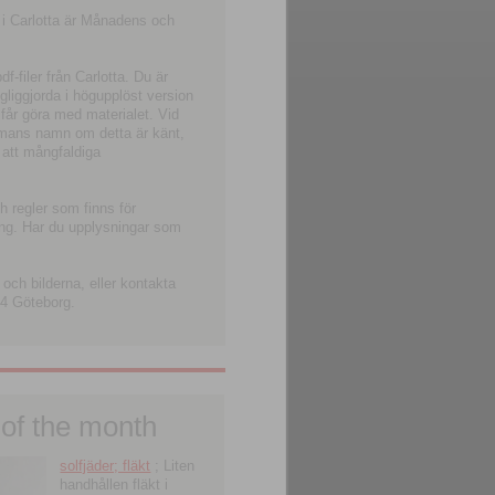
 i Carlotta är Månadens och
-filer från Carlotta. Du är
ngliggjorda i högupplöst version
 får göra med materialet. Vid
smans namn om detta är känt,
 att mångfaldiga
h regler som finns för
ning. Har du upplysningar som
och bilderna, eller kontakta
4 Göteborg.
 of the month
solfjäder; fläkt
; Liten
handhållen fläkt i