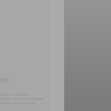
 och
beläget i Ostindiska
joner bilder och ett bibliotek
llningar och händelser de