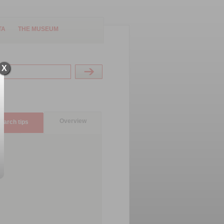
TA
THE MUSEUM
X
Overview
earch tips