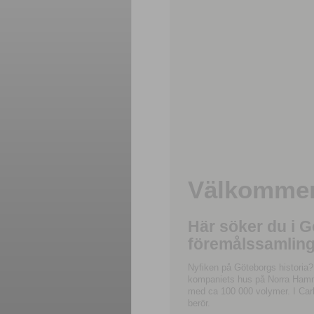
Välkommen 
Här söker du i 
föremålssamling
Nyfiken på Göteborgs historia?
kompaniets hus på Norra Hamnga
med ca 100 000 volymer. I Carl
berör.