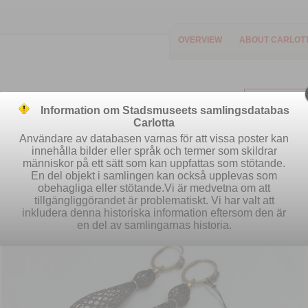
OVERVIEW
ABOUT CARLOT
Information om Stadsmuseets samlingsdatabas
Carlotta
Användare av databasen varnas för att vissa poster kan
innehålla bilder eller språk och termer som skildrar
människor på ett sätt som kan uppfattas som stötande.
Easy search
Advanced search
S
En del objekt i samlingen kan också upplevas som
obehagliga eller stötande.Vi är medvetna om att
tillgängliggörandet är problematiskt. Vi har valt att
inkludera denna historiska information eftersom den är
en del av samlingarnas historia.