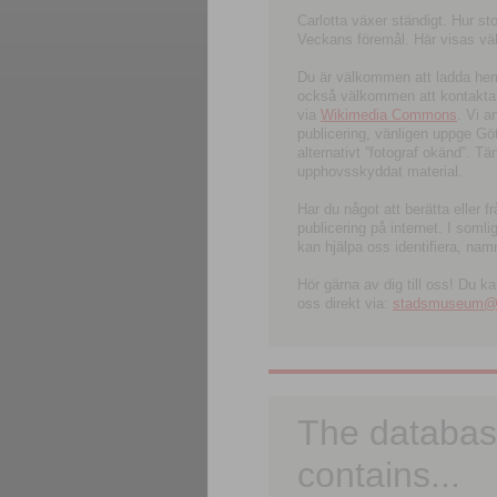
Carlotta växer ständigt. Hur s
Veckans föremål. Här visas välk
Du är välkommen att ladda hem l
också välkommen att kontakta 
via
Wikimedia Commons
. Vi 
publicering, vänligen uppge G
alternativt ”fotograf okänd”. T
upphovsskyddat material.
Har du något att berätta eller 
publicering på internet. I soml
kan hjälpa oss identifiera, nam
Hör gärna av dig till oss! Du k
oss direkt via:
stadsmuseum@ku
The databas
contains...