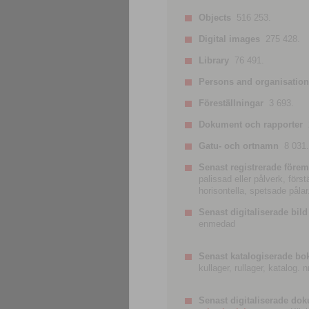
Objects
516 253.
Digital images
275 428.
Library
76 491.
Persons and organisatio
Föreställningar
3 693.
Dokument och rapporter
Gatu- och ortnamn
8 031.
Senast registrerade förem
palissad eller pålverk, förs
horisontella, spetsade pålar
Senast digitaliserade bild
enmedad
Senast katalogiserade bo
kullager, rullager, katalog.
Senast digitaliserade do