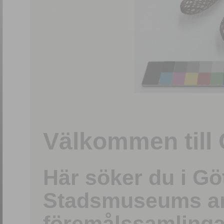
1
/
15
Välkommen till 
Här söker du i G
Stadsmuseums ark
föremålssamlinga