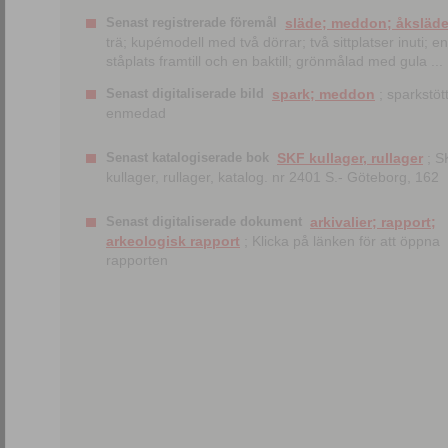
Senast registrerade föremål
släde; meddon; åksläd
trä; kupémodell med två dörrar; två sittplatser inuti; en
ståplats framtill och en baktill; grönmålad med gula ...
Senast digitaliserade bild
spark; meddon
; sparkstött
enmedad
Senast katalogiserade bok
SKF kullager, rullager
; S
kullager, rullager, katalog. nr 2401 S.- Göteborg, 162
Senast digitaliserade dokument
arkivalier; rapport;
arkeologisk rapport
; Klicka på länken för att öppna
rapporten