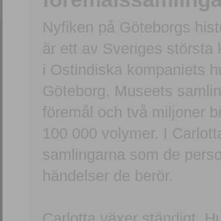
Nyfiken på Göteborgs hi
är ett av Sveriges största
i Ostindiska kompaniets 
Göteborg. Museets samling
föremål och två miljoner b
100 000 volymer. I Carlott
samlingarna som de persone
händelser de berör.
Carlotta växer ständigt. H