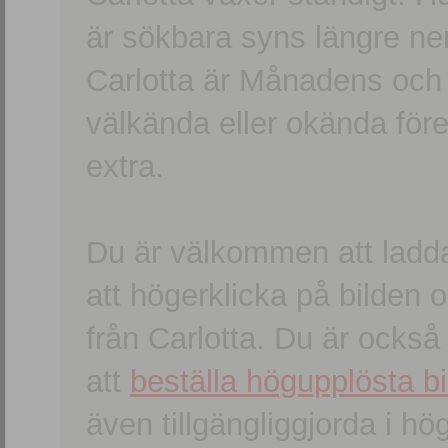
är sökbara syns längre ner
Carlotta är Månadens och
välkända eller okända förem
extra.
Du är välkommen att ladd
att högerklicka på bilden oc
från Carlotta. Du är ocks
att
beställa högupplösta bi
även tillgängliggjorda i h