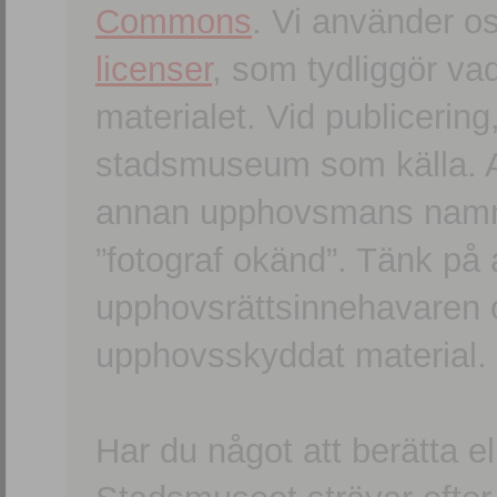
Commons
. Vi använder o
licenser
, som tydliggör va
materialet. Vid publicerin
stadsmuseum som källa. An
annan upphovsmans namn o
”fotograf okänd”. Tänk på a
upphovsrättsinnehavaren 
upphovsskyddat material.
Har du något att berätta e