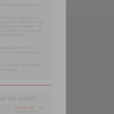
 i Carlotta är Månadens och
-filer från Carlotta. Du är
ngliggjorda i högupplöst version
 får göra med materialet. Vid
smans namn om detta är känt,
 att mångfaldiga
h regler som finns för
ning. Har du upplysningar som
och bilderna, eller kontakta
4 Göteborg.
 of the month
solfjäder; fläkt
; Liten
handhållen fläkt i