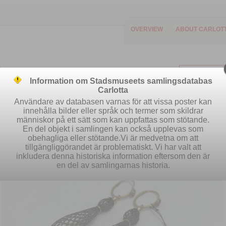
OVERVIEW
ABOUT CARLOT
Information om Stadsmuseets samlingsdatabas
Carlotta
Användare av databasen varnas för att vissa poster kan
innehålla bilder eller språk och termer som skildrar
människor på ett sätt som kan uppfattas som stötande.
Easy search
Advanced search
S
En del objekt i samlingen kan också upplevas som
obehagliga eller stötande.Vi är medvetna om att
tillgängliggörandet är problematiskt. Vi har valt att
inkludera denna historiska information eftersom den är
en del av samlingarnas historia.