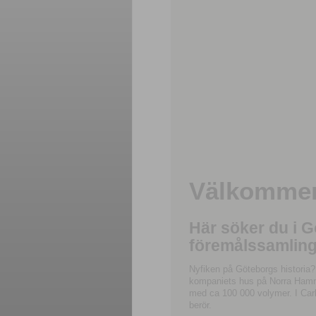
Välkommen 
Här söker du i 
föremålssamling
Nyfiken på Göteborgs historia?
kompaniets hus på Norra Hamnga
med ca 100 000 volymer. I Carl
berör.