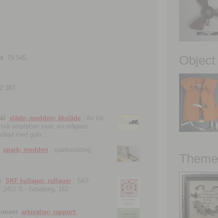
Object
ns
79 545.
2 387.
ål
släde; meddon; åksläde
; Av trä;
vå sittplatser inuti; en ståplats
nmålad med gula ...
spark; meddon
; sparkstötting,
Theme 
k
SKF kullager, rullager
; SKF
 nr 2401 S.- Göteborg, 162
kument
arkivalier; rapport;