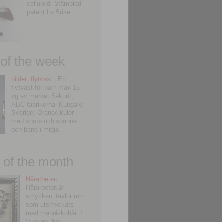
celluloid. Stämplad
patent La Brise.
 of the week
bilder; flytväst
; En
flytväst för barn max 15
kg av märket Sekurit,
ABC-fabrikerna, Kungälv,
Sverige. Orange kulör
med snöre och spänne
och band i midja.
of the month
Hårarbeten
;
Hårarbeten är
smycken, tavlor mm
som utsmyckats
med människohår. I
Sverige, har