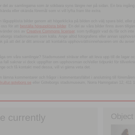
tor del av samlingarna som är sökbara syns längre ner på sidan. En bra ingång
ända eller okända föremål som vi vill lyfta fram lite extra.
ågupplösta bilder genom att högerklicka på bilden och välj spara bild, eller pdf
oss för att
beställa högupplösta bilder
. En del av våra bilder finns även tillgä
använder oss av
Creative Commons licenser
, som tydliggör vad du får och inte
öteborgs stadsmuseum som källa. Ange alltid fotografens eller annan upphov
änk på att det är ditt ansvar att kontakta upphovsrättsinnehavaren om du avser
fråga om våra samlingar? Stadsmuseet strävar efter att leva upp till de lagar oc
iga fall saknar vi dock uppgifter om upphovsman och/eller tidpunkt för tillverk
nge och få kontakt med dessa, vill vi gärna veta det.
an lämna kommentarer och frågor i kommentarsfältet i anslutning till föremålen 
ltur.goteborg.se
eller Göteborgs stadsmuseum, Norra Hamngatan 12, 411 1
e currently
Object