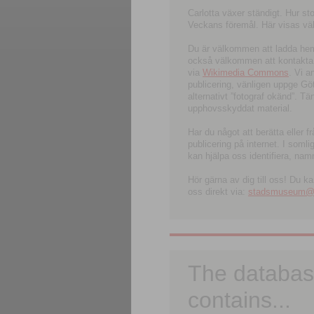
Carlotta växer ständigt. Hur s
Veckans föremål. Här visas välk
Du är välkommen att ladda hem l
också välkommen att kontakta 
via
Wikimedia Commons
. Vi 
publicering, vänligen uppge G
alternativt ”fotograf okänd”. T
upphovsskyddat material.
Har du något att berätta eller 
publicering på internet. I soml
kan hjälpa oss identifiera, nam
Hör gärna av dig till oss! Du k
oss direkt via:
stadsmuseum@ku
The databas
contains...