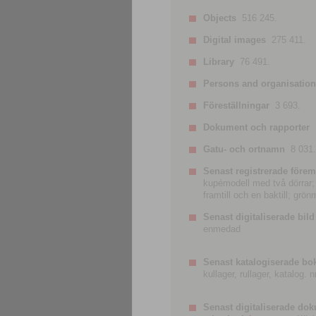
Objects
516 245.
Digital images
275 411.
Library
76 491.
Persons and organisatio
Föreställningar
3 693.
Dokument och rapporter
Gatu- och ortnamn
8 031.
Senast registrerade förem
kupémodell med två dörrar; t
framtill och en baktill; grö
Senast digitaliserade bild
enmedad
Senast katalogiserade bo
kullager, rullager, katalog.
Senast digitaliserade do