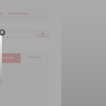
TA
THE MUSEUM
X
Overview
earch tips