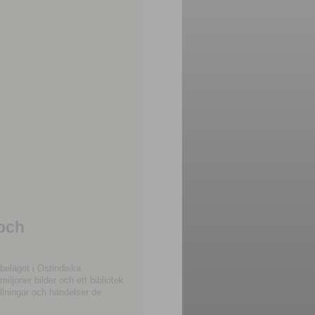
 och
beläget i Ostindiska
joner bilder och ett bibliotek
llningar och händelser de