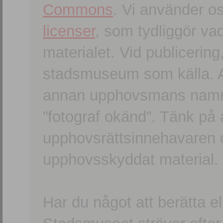
Commons
. Vi använder o
licenser
, som tydliggör va
materialet. Vid publicerin
stadsmuseum som källa. An
annan upphovsmans namn o
”fotograf okänd”. Tänk på a
upphovsrättsinnehavaren 
upphovsskyddat material.
Har du något att berätta e