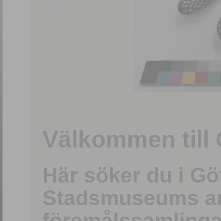
1
/
15
Välkommen till 
Här söker du i G
Stadsmuseums ark
föremålssamlinga