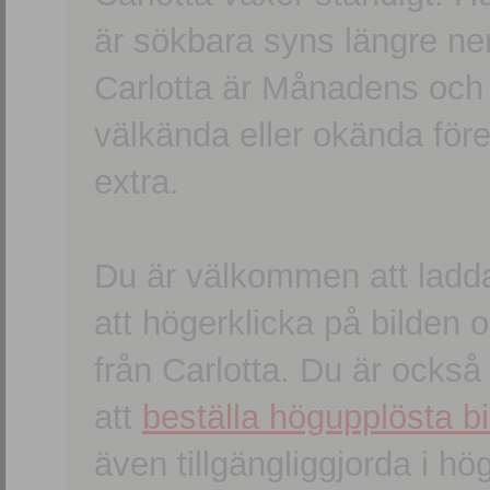
är sökbara syns längre ner
Carlotta är Månadens och
välkända eller okända förem
extra.
Du är välkommen att ladd
att högerklicka på bilden oc
från Carlotta. Du är ocks
att
beställa högupplösta bi
även tillgängliggjorda i h