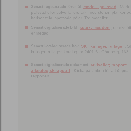
Senast registrerade föremål
modell; palissad
; Model
palissad eller pålverk, förstärkt med stenar, plankor o
horisontella, spetsade pålar. Tre modeller.
Senast digitaliserade bild
spark; meddon
; sparkstött
enmedad
Senast katalogiserade bok
SKF kullager, rullager
; S
kullager, rullager, katalog. nr 2401 S.- Göteborg, 162
Senast digitaliserade dokument
arkivalier; rapport;
arkeologisk rapport
; Klicka på länken för att öppna
rapporten