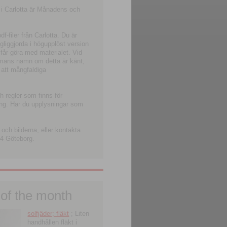
 i Carlotta är Månadens och
-filer från Carlotta. Du är
ngliggjorda i högupplöst version
 får göra med materialet. Vid
smans namn om detta är känt,
 att mångfaldiga
h regler som finns för
ning. Har du upplysningar som
och bilderna, eller kontakta
4 Göteborg.
 of the month
solfjäder; fläkt
; Liten
handhållen fläkt i