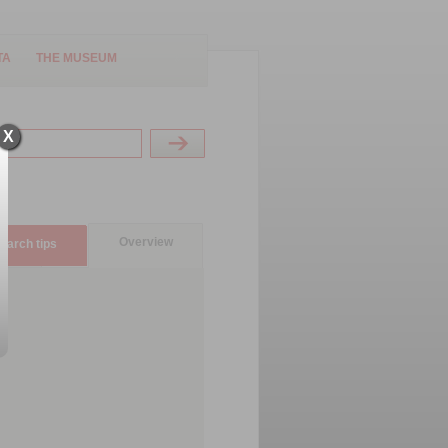
TA
THE MUSEUM
X
Overview
earch tips