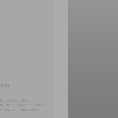
 och
beläget i Ostindiska
joner bilder och ett bibliotek
llningar och händelser de