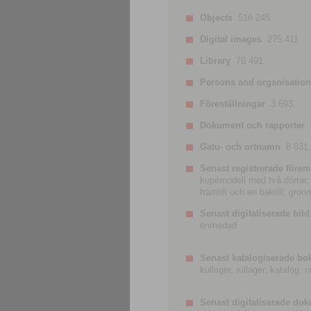
Objects
516 245.
Digital images
275 411.
Library
76 491.
Persons and organisatio
Föreställningar
3 693.
Dokument och rapporter
Gatu- och ortnamn
8 031.
Senast registrerade förem
kupémodell med två dörrar; t
framtill och en baktill; grö
Senast digitaliserade bild
enmedad
Senast katalogiserade bo
kullager, rullager, katalog.
Senast digitaliserade do