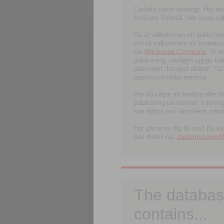
Carlotta växer ständigt. Hur s
Veckans föremål. Här visas välk
Du är välkommen att ladda hem l
också välkommen att kontakta 
via
Wikimedia Commons
. Vi 
publicering, vänligen uppge G
alternativt ”fotograf okänd”. T
upphovsskyddat material.
Har du något att berätta eller 
publicering på internet. I soml
kan hjälpa oss identifiera, nam
Hör gärna av dig till oss! Du k
oss direkt via:
stadsmuseum@ku
The databas
contains...