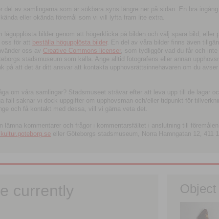
tor del av samlingarna som är sökbara syns längre ner på sidan. En bra ingång
ända eller okända föremål som vi vill lyfta fram lite extra.
ågupplösta bilder genom att högerklicka på bilden och välj spara bild, eller pdf
oss för att
beställa högupplösta bilder
. En del av våra bilder finns även tillgä
använder oss av
Creative Commons licenser
, som tydliggör vad du får och inte
öteborgs stadsmuseum som källa. Ange alltid fotografens eller annan upphov
änk på att det är ditt ansvar att kontakta upphovsrättsinnehavaren om du avser
fråga om våra samlingar? Stadsmuseet strävar efter att leva upp till de lagar oc
iga fall saknar vi dock uppgifter om upphovsman och/eller tidpunkt för tillverk
nge och få kontakt med dessa, vill vi gärna veta det.
an lämna kommentarer och frågor i kommentarsfältet i anslutning till föremålen 
ltur.goteborg.se
eller Göteborgs stadsmuseum, Norra Hamngatan 12, 411 1
e currently
Object