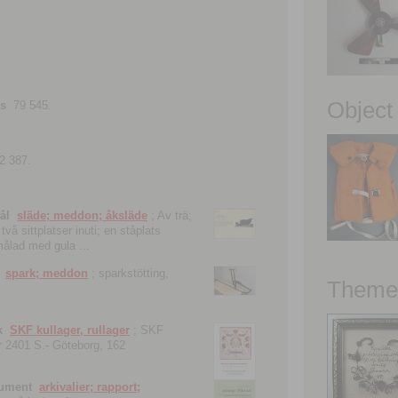
Object
ns
79 545.
2 387.
ål
släde; meddon; åksläde
; Av trä;
vå sittplatser inuti; en ståplats
nmålad med gula ...
spark; meddon
; sparkstötting,
Theme 
k
SKF kullager, rullager
; SKF
 nr 2401 S.- Göteborg, 162
kument
arkivalier; rapport;