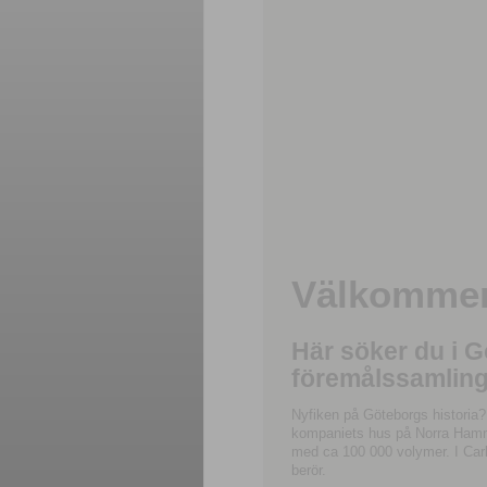
Välkommen 
Här söker du i 
föremålssamling
Nyfiken på Göteborgs historia?
kompaniets hus på Norra Hamnga
med ca 100 000 volymer. I Carl
berör.