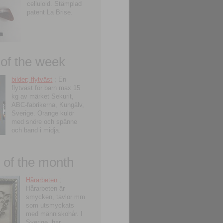
celluloid. Stämplad
patent La Brise.
 of the week
bilder; flytväst
; En
flytväst för barn max 15
kg av märket Sekurit,
ABC-fabrikerna, Kungälv,
Sverige. Orange kulör
med snöre och spänne
och band i midja.
of the month
Hårarbeten
;
Hårarbeten är
smycken, tavlor mm
som utsmyckats
med människohår. I
Sverige, har