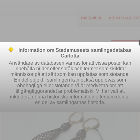
OVERVIEW
ABOUT CARLOT
Information om Stadsmuseets samlingsdatabas
Carlotta
Användare av databasen varnas för att vissa poster kan
innehålla bilder eller språk och termer som skildrar
människor på ett sätt som kan uppfattas som stötande.
Easy search
Advanced search
S
En del objekt i samlingen kan också upplevas som
obehagliga eller stötande.Vi är medvetna om att
tillgängliggörandet är problematiskt. Vi har valt att
inkludera denna historiska information eftersom den är
en del av samlingarnas historia.