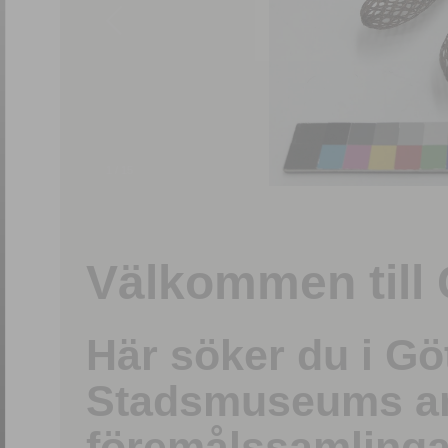
1
/
15
Välkommen till 
Här söker du i G
Stadsmuseums ark
föremålssamlinga