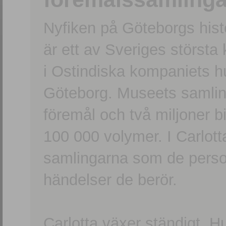
Nyfiken på Göteborgs hi
är ett av Sveriges största
i Ostindiska kompaniets 
Göteborg. Museets samling
föremål och två miljoner b
100 000 volymer. I Carlott
samlingarna som de persone
händelser de berör.
Carlotta växer ständigt. H