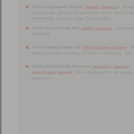
Senast registrerade föremål
modell; palissad
; Model
palissad eller pålverk, förstärkt med stenar, plankor o
horisontella, spetsade pålar. Tre modeller.
Senast digitaliserade bild
spark; meddon
; sparkstött
enmedad
Senast katalogiserade bok
SKF kullager, rullager
; S
kullager, rullager, katalog. nr 2401 S.- Göteborg, 162
Senast digitaliserade dokument
arkivalier; rapport;
arkeologisk rapport
; Klicka på länken för att öppna
rapporten