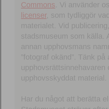
Commons
. Vi använder o
licenser
, som tydliggör va
materialet. Vid publicerin
stadsmuseum som källa. An
annan upphovsmans namn o
”fotograf okänd”. Tänk på a
upphovsrättsinnehavaren 
upphovsskyddat material.
Har du något att berätta e