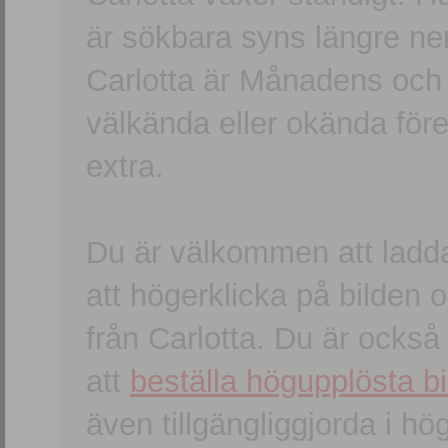
är sökbara syns längre ner
Carlotta är Månadens och
välkända eller okända förem
extra.
Du är välkommen att ladd
att högerklicka på bilden oc
från Carlotta. Du är ocks
att
beställa högupplösta bi
även tillgängliggjorda i h