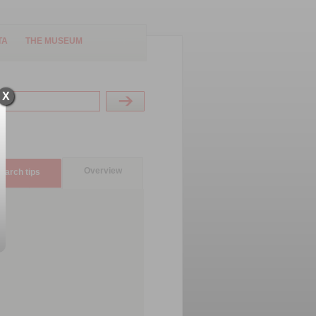
TA
THE MUSEUM
X
Overview
earch tips