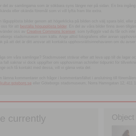
tor del av samlingarna som är sökbara syns längre ner på sidan. En bra ingång
ända eller okända föremål som vi vill lyfta fram lite extra.
ågupplösta bilder genom att högerklicka på bilden och välj spara bild, eller pdf
oss för att
beställa högupplösta bilder
. En del av våra bilder finns även tillgä
använder oss av
Creative Commons licenser
, som tydliggör vad du får och inte
öteborgs stadsmuseum som källa. Ange alltid fotografens eller annan upphov
änk på att det är ditt ansvar att kontakta upphovsrättsinnehavaren om du avser
fråga om våra samlingar? Stadsmuseet strävar efter att leva upp till de lagar oc
iga fall saknar vi dock uppgifter om upphovsman och/eller tidpunkt för tillverk
nge och få kontakt med dessa, vill vi gärna veta det.
an lämna kommentarer och frågor i kommentarsfältet i anslutning till föremålen 
ltur.goteborg.se
eller Göteborgs stadsmuseum, Norra Hamngatan 12, 411 1
e currently
Object