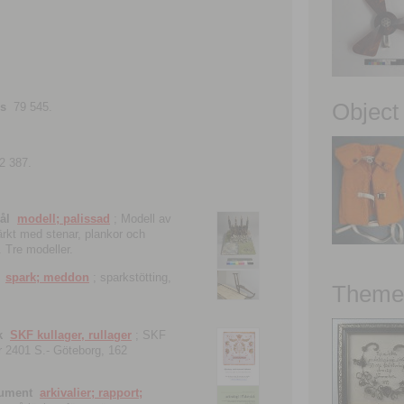
Object
ns
79 545.
2 387.
ål
modell; palissad
; Modell av
tärkt med stenar, plankor och
. Tre modeller.
spark; meddon
; sparkstötting,
Theme 
k
SKF kullager, rullager
; SKF
 nr 2401 S.- Göteborg, 162
kument
arkivalier; rapport;