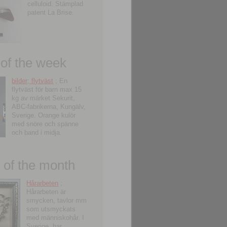
celluloid. Stämplad
patent La Brise.
 of the week
bilder; flytväst
; En
flytväst för barn max 15
kg av märket Sekurit,
ABC-fabrikerna, Kungälv,
Sverige. Orange kulör
med snöre och spänne
och band i midja.
of the month
Hårarbeten
;
Hårarbeten är
smycken, tavlor mm
som utsmyckats
med människohår. I
Sverige, har