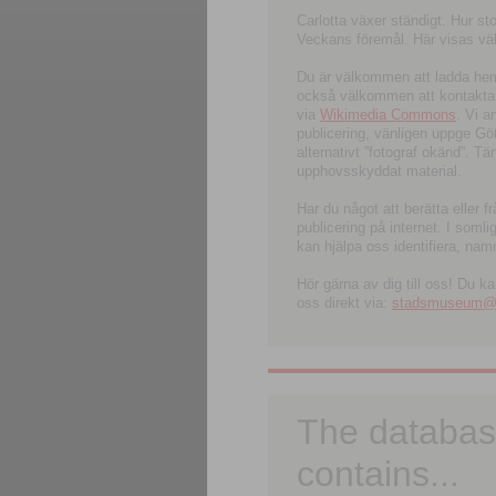
Carlotta växer ständigt. Hur s
Veckans föremål. Här visas välk
Du är välkommen att ladda hem l
också välkommen att kontakta 
via
Wikimedia Commons
. Vi 
publicering, vänligen uppge G
alternativt ”fotograf okänd”. T
upphovsskyddat material.
Har du något att berätta eller 
publicering på internet. I soml
kan hjälpa oss identifiera, nam
Hör gärna av dig till oss! Du k
oss direkt via:
stadsmuseum@ku
The databas
contains...