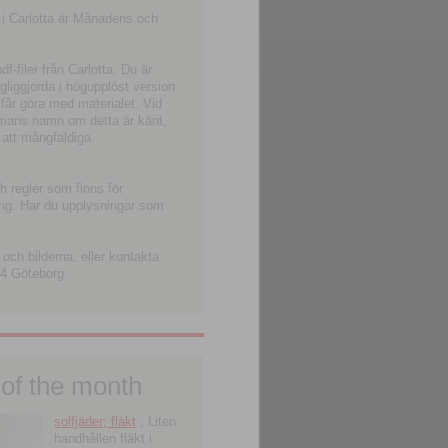
 i Carlotta är Månadens och
-filer från Carlotta. Du är
ngliggjorda i högupplöst version
 får göra med materialet. Vid
smans namn om detta är känt,
 att mångfaldiga
h regler som finns för
ning. Har du upplysningar som
och bilderna, eller kontakta
4 Göteborg.
 of the month
solfjäder; fläkt
; Liten
handhållen fläkt i