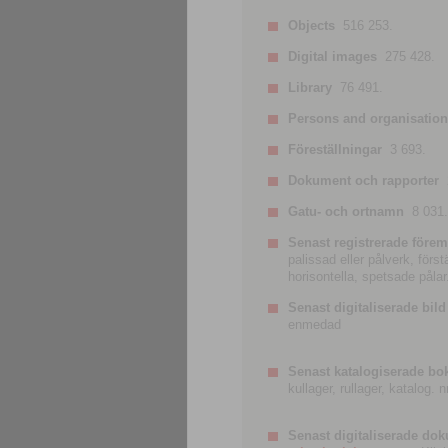
Objects
516 253.
Digital images
275 428.
Library
76 491.
Persons and organisatio
Föreställningar
3 693.
Dokument och rapporter
Gatu- och ortnamn
8 031.
Senast registrerade förem
palissad eller pålverk, förs
horisontella, spetsade pålar
Senast digitaliserade bild
enmedad
Senast katalogiserade bo
kullager, rullager, katalog.
Senast digitaliserade do