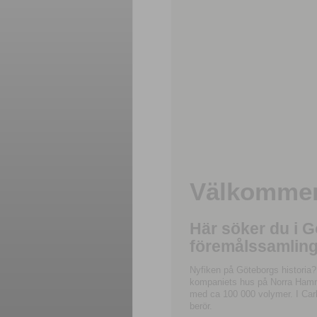
Välkommen 
Här söker du i 
föremålssamling
Nyfiken på Göteborgs historia?
kompaniets hus på Norra Hamnga
med ca 100 000 volymer. I Carl
berör.