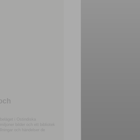
 och
beläget i Ostindiska
joner bilder och ett bibliotek
llningar och händelser de