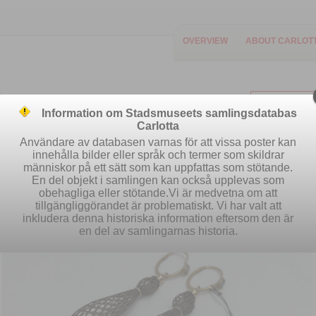
OVERVIEW
ABOUT CARLOT
Information om Stadsmuseets samlingsdatabas
Carlotta
Användare av databasen varnas för att vissa poster kan
innehålla bilder eller språk och termer som skildrar
människor på ett sätt som kan uppfattas som stötande.
Easy search
Advanced search
S
En del objekt i samlingen kan också upplevas som
obehagliga eller stötande.Vi är medvetna om att
tillgängliggörandet är problematiskt. Vi har valt att
inkludera denna historiska information eftersom den är
en del av samlingarnas historia.