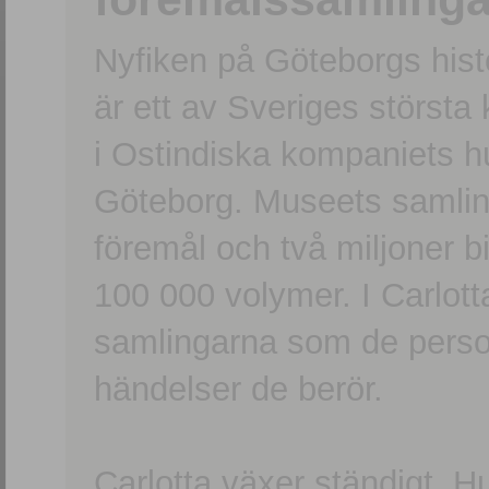
Nyfiken på Göteborgs hi
är ett av Sveriges största
i Ostindiska kompaniets 
Göteborg. Museets samling
föremål och två miljoner b
100 000 volymer. I Carlott
samlingarna som de persone
händelser de berör.
Carlotta växer ständigt. H