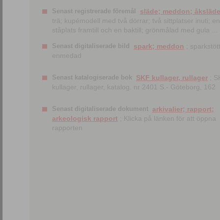
Senast registrerade föremål
släde; meddon; åksläd
trä; kupémodell med två dörrar; två sittplatser inuti; en
ståplats framtill och en baktill; grönmålad med gula ...
Senast digitaliserade bild
spark; meddon
; sparkstött
enmedad
Senast katalogiserade bok
SKF kullager, rullager
; S
kullager, rullager, katalog. nr 2401 S.- Göteborg, 162
Senast digitaliserade dokument
arkivalier; rapport;
arkeologisk rapport
; Klicka på länken för att öppna
rapporten