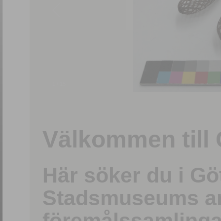
1
/
15
Välkommen till 
Här söker du i G
Stadsmuseums ark
föremålssamlinga