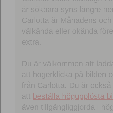
är sökbara syns längre ner
Carlotta är Månadens och
välkända eller okända förem
extra.
Du är välkommen att ladd
att högerklicka på bilden oc
från Carlotta. Du är ocks
att
beställa högupplösta bi
även tillgängliggjorda i h