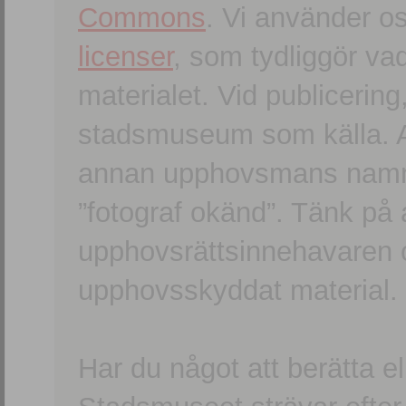
Commons
. Vi använder o
licenser
, som tydliggör va
materialet. Vid publicerin
stadsmuseum som källa. An
annan upphovsmans namn o
”fotograf okänd”. Tänk på a
upphovsrättsinnehavaren 
upphovsskyddat material.
Har du något att berätta e