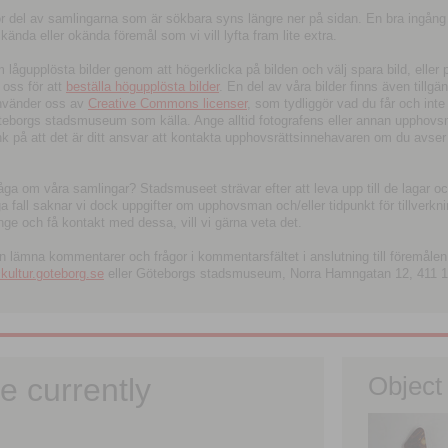
tor del av samlingarna som är sökbara syns längre ner på sidan. En bra ingång
ända eller okända föremål som vi vill lyfta fram lite extra.
ågupplösta bilder genom att högerklicka på bilden och välj spara bild, eller pdf
oss för att
beställa högupplösta bilder
. En del av våra bilder finns även tillgä
använder oss av
Creative Commons licenser
, som tydliggör vad du får och inte
öteborgs stadsmuseum som källa. Ange alltid fotografens eller annan upphov
änk på att det är ditt ansvar att kontakta upphovsrättsinnehavaren om du avser
fråga om våra samlingar? Stadsmuseet strävar efter att leva upp till de lagar oc
iga fall saknar vi dock uppgifter om upphovsman och/eller tidpunkt för tillverk
nge och få kontakt med dessa, vill vi gärna veta det.
an lämna kommentarer och frågor i kommentarsfältet i anslutning till föremålen 
ltur.goteborg.se
eller Göteborgs stadsmuseum, Norra Hamngatan 12, 411 1
e currently
Object