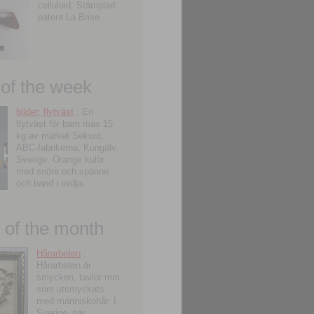
celluloid. Stämplad
patent La Brise.
 of the week
bilder; flytväst
; En
flytväst för barn max 15
kg av märket Sekurit,
ABC-fabrikerna, Kungälv,
Sverige. Orange kulör
med snöre och spänne
och band i midja.
of the month
Hårarbeten
;
Hårarbeten är
smycken, tavlor mm
som utsmyckats
med människohår. I
Sverige, har