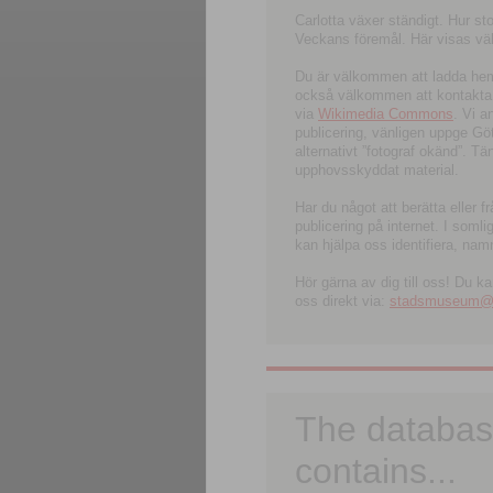
Carlotta växer ständigt. Hur s
Veckans föremål. Här visas välk
Du är välkommen att ladda hem l
också välkommen att kontakta 
via
Wikimedia Commons
. Vi 
publicering, vänligen uppge G
alternativt ”fotograf okänd”. T
upphovsskyddat material.
Har du något att berätta eller 
publicering på internet. I soml
kan hjälpa oss identifiera, nam
Hör gärna av dig till oss! Du k
oss direkt via:
stadsmuseum@ku
The databas
contains...