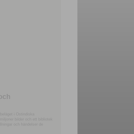
 och
beläget i Ostindiska
joner bilder och ett bibliotek
llningar och händelser de