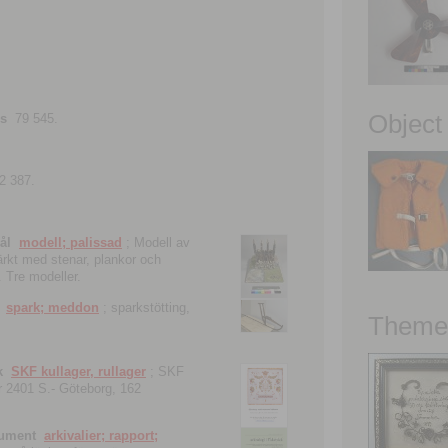
Object
ns
79 545.
2 387.
ål
modell; palissad
; Modell av
tärkt med stenar, plankor och
. Tre modeller.
spark; meddon
; sparkstötting,
Theme 
k
SKF kullager, rullager
; SKF
 nr 2401 S.- Göteborg, 162
kument
arkivalier; rapport;