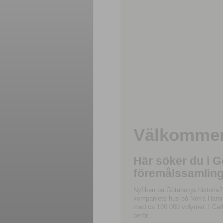
Välkommen 
Här söker du i 
föremålssamling
Nyfiken på Göteborgs historia?
kompaniets hus på Norra Hamnga
med ca 100 000 volymer. I Carl
berör.