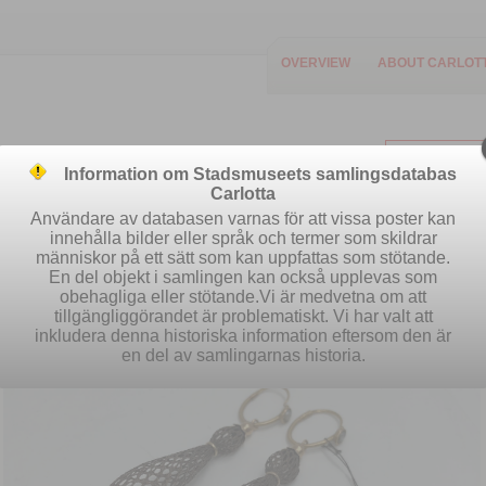
OVERVIEW
ABOUT CARLOT
Information om Stadsmuseets samlingsdatabas
Carlotta
Användare av databasen varnas för att vissa poster kan
innehålla bilder eller språk och termer som skildrar
människor på ett sätt som kan uppfattas som stötande.
Easy search
Advanced search
S
En del objekt i samlingen kan också upplevas som
obehagliga eller stötande.Vi är medvetna om att
tillgängliggörandet är problematiskt. Vi har valt att
inkludera denna historiska information eftersom den är
en del av samlingarnas historia.