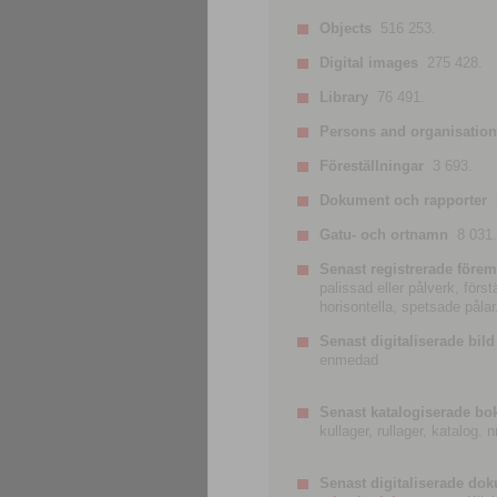
Objects
516 253.
Digital images
275 428.
Library
76 491.
Persons and organisatio
Föreställningar
3 693.
Dokument och rapporter
Gatu- och ortnamn
8 031.
Senast registrerade förem
palissad eller pålverk, förs
horisontella, spetsade pålar
Senast digitaliserade bild
enmedad
Senast katalogiserade bo
kullager, rullager, katalog.
Senast digitaliserade do