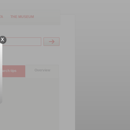
TA
THE MUSEUM
X
Overview
earch tips