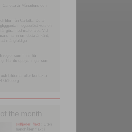
 i Carlotta är Månadens och
-filer från Carlotta. Du är
ngliggjorda i högupplöst version
 får göra med materialet. Vid
smans namn om detta är känt,
 att mångfaldiga
h regler som finns för
ning. Har du upplysningar som
och bilderna, eller kontakta
4 Göteborg.
 of the month
solfjäder; fläkt
; Liten
handhållen fläkt i